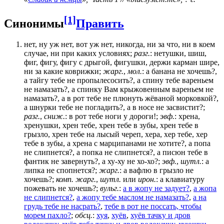
[1]
Синонимы
Править
нет, ну уж нет, вот уж нет, никогда, ни за что, ни в коем
случае, ни при каких условиях;
разг.
: нетушки, шиш,
фиг, фигу, фигу с дрыгой, фигушки, держи карман шире,
ни за какие коврижки;
жарг.
,
мол.
: а банана не хочешь?,
а тайгу тебе не пропылесосить?, а спину тебе вареньем
не намазать?, а спинку Вам крыжовенным вареньем не
намазать?, а в рот тебе не плюнуть жёваной морковкой?,
а шнурки тебе не погладить?, а в носе не засвистит?;
разг.
,
сниж.
: в рот тебе ноги у дороги!;
эвф.
: хрена,
хренушки, хрен тебе, хрен тебе в зубы, хрен тебе в
грызло, хрен тебе на лысый череп, хера, хер тебе, хер
тебе в зубы, а хрена с марципанами не хотите?, а попа
не слипнется?, а попка не слипнется?, а писюн тебе в
фантик не завернуть?, а ху-ху не хо-хо?;
эвф.
,
шутл.
: а
липка не спопнется?;
жарг.
: а вафлю в грызло не
хочешь?;
комп. жарг.
,
шутл.
или
ирон.
: а клавиатуру
пожевать не хочешь?;
вульг.
:
а в жопу не задует?
,
а жопа
не слипнется?
,
а жопу тебе маслом не намазать?
,
а на
грудь тебе не насрать?
,
тебе в рот не поссать, чтобы
морем пахло?
;
обсц.
:
хуя
,
хуёв
,
хуёв тачку и дров