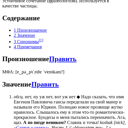
Устойчивое сочетание (фразеологизм). Используется в
качестве частицы.
Содержание
1
Произношение
2
Значение
[1]
3
Синонимы
4
Примечания
Произношение
Править
МФА: [ɐ‿pə‿pʲɪˈzʲdʲe ˈvʲenʲɪkəm?]
Значение
Править
обсц.
нет, ну уж нет, вот уж нет ◆ Надо сказать, что имя
Евгения Павловича гансы переделали на свой манер и
называли его Юджин. Полицаю новое прозвище жутко
нравилось. Слышалось ему в этом что-то романтически-
прекрасное. Бундесы и меня пытались переиначить. Ага,
щаз.
А по пизде веником?
Славик и точка!
koshak [nick],
«
Славик и немцы
», Часть 1 // «bluesystem.me», ? г.