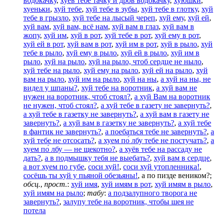
водокачку
,
хуёв тебе тачку и дров водокачку
,
хуюшки
,
хуеньки
,
хуй тебе
,
хуй тебе в зубы
,
хуй тебе в глотку
,
хуй
тебе в грызло
,
хуй тебе на лысый череп
,
хуй ему
,
хуй ей
,
хуй вам
,
хуй вам, всё нам
,
хуй вам в глаз
,
хуй вам в
жопу
,
хуй им
,
хуй в рот
,
хуй тебе в рот
,
хуй ему в рот
,
хуй ей в рот
,
хуй вам в рот
,
хуй им в рот
,
хуй в рыло
,
хуй
тебе в рыло
,
хуй ему в рыло
,
хуй ей в рыло
,
хуй им в
рыло
,
хуй на рыло
,
хуй на рыло, чтоб сердце не ныло
,
хуй тебе на рыло
,
хуй ему на рыло
,
хуй ей на рыло
,
хуй
вам на рыло
,
хуй им на рыло
,
хуй на ны
,
а хуй на ны, не
видел у шпаны?
,
хуй тебе на воротник
,
а хуй вам не
нужен на воротник, чтоб стоял?
,
а хуй Вам на воротник
не нужен, чтоб стоял?
,
а хуй тебе в газету не завернуть?
,
а хуй тебе в газетку не завернуть?
,
а хуй вам в газету не
завернуть?
,
а хуй вам в газетку не завернуть?
,
а хуй тебе
в фантик не завернуть?
,
а поебаться тебе не завернуть?
,
а
хуй тебе не отсосать?
,
а хуем по́ лбу тебе не постучать?
,
а
хуем по́ лбу — не щекотно?
,
а хуёв тебе на рассаду не
дать?
,
а в подмышку тебя не выебать?
,
хуй вам в сердце
,
а вот хуем по губе
,
соси хуй!
,
соси хуй утопленника!
,
сосёшь ты хуй у пьяной обезьяны!
,
а по пизде веником?
;
обсц.
,
прост.
:
хуй имя
,
хуй имям в рот
,
хуй имям в рыло
,
хуй имям на рыло
;
табу
:
а подзалупного творога не
завернуть?
,
залупу тебе на воротник, чтобы шея не
потела