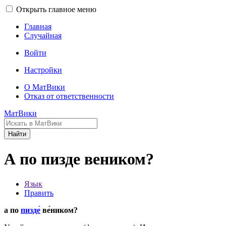
Открыть главное меню
Главная
Случайная
Войти
Настройки
О МатВики
Отказ от ответственности
МатВики
Найти
А по пизде веником?
Язык
Править
а по
пизде́
ве́ником?