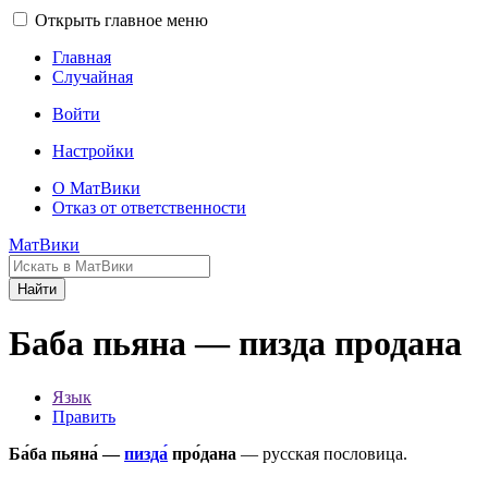
Открыть главное меню
Главная
Случайная
Войти
Настройки
О МатВики
Отказ от ответственности
МатВики
Найти
Баба пьяна — пизда продана
Язык
Править
Ба́ба пьяна́ —
пизда́
про́дана
— русская пословица.