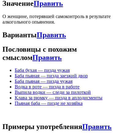
Значение
Править
О женщине, потерявшей самоконтроль в результате
алкогольного опьянения.
Варианты
Править
Пословицы с похожим
смыслом
Править
Баба бухая — пизда чужая
Баба пьяная — пизда заезжий двор
Баба пьяная — пизда чужая
Водка в роте — пизда в работе
Выпила водки — следи за пилоткой
Клава за рюмку — пизда в аплодисменты
Пьяная баба — пизде не хозяйка
Примеры употребления
Править