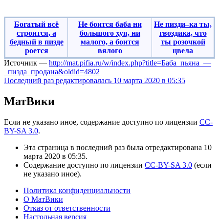
Богатый всё
Не боится баба ни
Не пизди–ка ты,
строится, а
большого хуя, ни
гвоздика, что
бедный в пизде
малого, а боится
ты розочкой
роется‎
вялого‎‎‎‎‎‎
цвела
Источник —
http://mat.pifia.ru/w/index.php?title=Баба_пьяна_—
_пизда_продана&oldid=4802
Последний раз редактировалась 10 марта 2020 в 05:35
МатВики
Если не указано иное, содержание доступно по лицензии
CC-
BY-SA 3.0
.
Эта страница в последний раз была отредактирована 10
марта 2020 в 05:35.
Содержание доступно по лицензии
CC-BY-SA 3.0
(если
не указано иное).
Политика конфиденциальности
О МатВики
Отказ от ответственности
Настольная версия