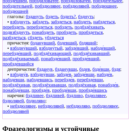
побздёшней
,
побздиловатее
,
побздиловатей
,
побздительнее
,
побздительней
,
побздюлявее
,
побздюлявей
,
побздюшнее
,
побздюшней
глаголы:
бздануть
,
бздеть
,
бздить?
,
бзднуть
;
•
взбзднуть
,
забздеть
,
забздеться
,
набздеть
,
набздеться
,
перебздеть
,
перебздеться
,
побздеть
,
подбздёхивать
,
подвзбзднуть
,
понабздеть
,
пробздеть
,
пробздеться
,
разбздеться
,
сбздеть
,
убздеться
причастия:
бзданувший
,
бздевший
,
бздящий
;
•
взбздну́вший
,
взбздну́тый
,
забзде́вший
,
набзде́вший
,
перебзде́вший
,
подбздёхивающий
,
подбздёхивавший
,
подбздёхиваемый
,
понабзде́вший
,
пробзде́вший
,
пробзде́вшийся
деепричастия:
бзданув
,
бзданувши
,
бздев
,
бзде́вши
,
бздя
;
•
взбздну́в
,
взбздну́вши
,
забзде́в
,
забзде́вши
,
набзде́в
,
набзде́вши
,
набздевшись
,
перебзде́в
,
перебзде́вши
,
подбздёхивав
,
подбздёхивавши
,
подбздёхивая
,
понабзде́в
,
понабзде́вши
,
пробзде́в
,
пробзде́вши
,
пробзде́вшись
наречия:
бздливее
,
бздливей
,
бздливо
,
бздюлявее
,
бздюлявей
,
бздюляво
;
•
небздюлявее
,
небздюлявей
,
небздюляво
,
побздюлявее
,
побздюлявей
Фразеологизмы и устойчивые