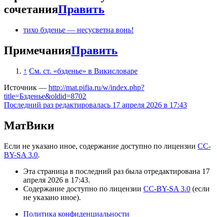
сочетания
Править
тихо бзденье — несусветна вонь!
Примечания
Править
↑
См. ст. «бзденье» в Викисловаре
Источник —
http://mat.pifia.ru/w/index.php?
title=Бзденье&oldid=8702
Последний раз редактировалась 17 апреля 2026 в 17:43
МатВики
Если не указано иное, содержание доступно по лицензии
CC-
BY-SA 3.0
.
Эта страница в последний раз была отредактирована 17
апреля 2026 в 17:43.
Содержание доступно по лицензии
CC-BY-SA 3.0
(если
не указано иное).
Политика конфиденциальности