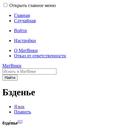
Открыть главное меню
Главная
Случайная
Войти
Настройки
О МатВики
Отказ от ответственности
МатВики
Найти
Бзденье
Язык
Править
[1]
бзде́нье