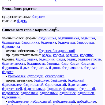
Ближайшее родство
существительные:
бздение
глаголы:
бздеть
Список всех слов с корнем -бзд⁽ʲ⁾-
уменьш.-ласк. формы:
бздунишка
,
бздунишечка
,
бздышка
,
бздышечка
,
бздюлинка
,
бздюлька
,
бздюлечка
,
бздюрочка
,
бздюшечка
имена собственные:
Бзденек Западловский
пр. существительные:
бздёж
,
бздема
,
бзденек
,
бздение
,
бзденье
,
бздёх
,
бздёха
,
бздёшник
,
бздея
,
бздик
,
бздиловатость
,
бздительность
,
бздливость
,
бздника
,
бздо
,
бздун
,
бздунья
,
бздушник
,
бздых
,
бздюлина
,
бздюль
,
бздюлявость
,
бздюмо
,
бздюха
;
•
гриб-бздёх
,
сухобздей
,
сухобзделка
прилагательные:
бздёшнее
,
бздёшней
,
бздёшный
,
бздиловатее
,
бздиловатей
,
бздиловатый
,
бздительнее
,
бздительней
,
бздительный
,
бздливее
,
бздливей
,
бздливый
,
бздюлявее
,
бздюлявей
,
бздюлявый
,
бздюшнее
,
бздюшней
,
бздюшный
;
•
небздюлявее
,
небздюлявей
,
небздюлявый
,
побздёшнее
,