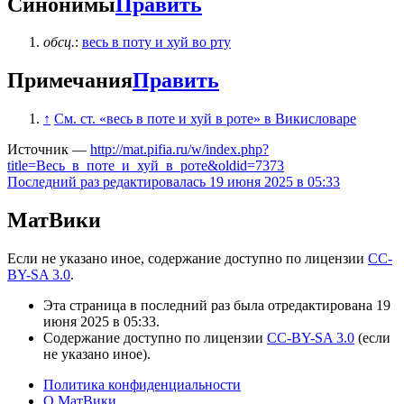
Синонимы
Править
обсц.
:
весь в поту и хуй во рту
Примечания
Править
↑
См. ст. «весь в поте и хуй в роте» в Викисловаре
Источник —
http://mat.pifia.ru/w/index.php?
title=Весь_в_поте_и_хуй_в_роте&oldid=7373
Последний раз редактировалась 19 июня 2025 в 05:33
МатВики
Если не указано иное, содержание доступно по лицензии
CC-
BY-SA 3.0
.
Эта страница в последний раз была отредактирована 19
июня 2025 в 05:33.
Содержание доступно по лицензии
CC-BY-SA 3.0
(если
не указано иное).
Политика конфиденциальности
О МатВики