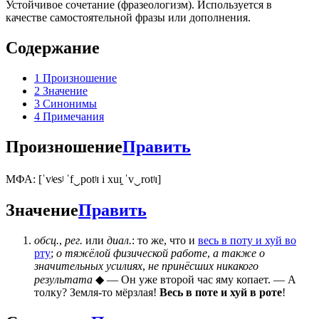
Устойчивое сочетание (фразеологизм). Используется в
качестве самостоятельной фразы или дополнения.
Содержание
1
Произношение
2
Значение
3
Синонимы
4
Примечания
Произношение
Править
МФА: [ˈvʲesʲ ˈf‿potʲɪ i xuɪ̯ ˈv‿rotʲɪ]
Значение
Править
обсц.
,
рег.
или
диал.
: то же, что и
весь в поту и хуй во
рту
;
о тяжёлой физической работе
,
а также о
значительных усилиях
,
не принёсших никакого
результата
◆ — Он уже второй час яму копает. — А
толку? Земля-то мёрзлая!
Весь в поте и хуй в роте
!