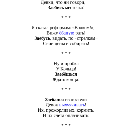
Девки, что ни говори, —
Заебись
местечко!
* * *
Я сказал реформам: «Вэлком!», —
Вижу
ёбаную
рать!
Заебусь
, видать, по «стрелкам»
Свои деньги собирать!
* * *
Ну и пробка
У Кольца!
Заебёшься
Ждать конца!
* * *
Заебался
из постели
Девок
выхуячивать
!
Их, прожорливых, кормить,
И их счета оплачивать!
* * *