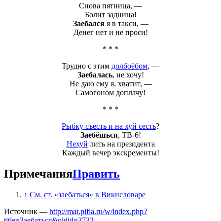
Снова пятница, —
Болит задница!
Заебался
я в такси, —
Денег нет и не проси!
* * *
Трудно с этим
долбоёбом
, —
Заебалась
, не хочу!
Не даю ему я, хватит, —
Самогоном доплачу!
* * *
Рыбку съесть и на хуй сесть
?
Заебёшься
, ТВ-6!
Нехуй
лить на президента
Каждый вечер экскременты!
Примечания
Править
↑
См. ст. «заебаться» в Викисловаре
Источник —
http://mat.pifia.ru/w/index.php?
title=Заебаться&oldid=3732