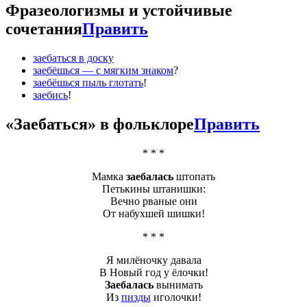
Фразеологизмы и устойчивые
сочетания
Править
заебаться в доску
заебёшься — с мягким знаком
?
заебёшься пыль глотать
!
заебись
!
«
Заебаться
» в фольклоре
Править
* * *
Мамка
заебалась
штопать
Петькины штанишки:
Вечно рваные они
От набухшей шишки!
* * *
Я милёночку давала
В Новый год у ёлочки!
Заебалась
вынимать
Из
пизды
иголочки!