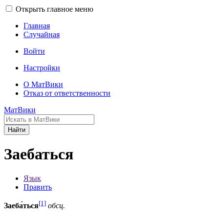
Открыть главное меню
Главная
Случайная
Войти
Настройки
О МатВики
Отказ от ответственности
МатВики
Найти
Заебаться
Язык
Править
[1]
Заеба́ться
обсц.