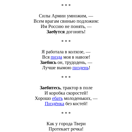
* * *
Силы Армии умножим, —
Всем врагам свинью подложим:
Им Россию не понять, —
Заебутся
догонять!
* * *
Я работала в колхозе, —
Вся
пизда
моя в навозе!
Заебись
он, трудодень, —
Лучше вымою
пиздень
!
* * *
Заебитесь
, трактор в поле
И коробка скоростей!
Хорошо
ебать
молоденьких, —
Пиздёнка
без костей!
* * *
Как у города Твери
Протекает речка!