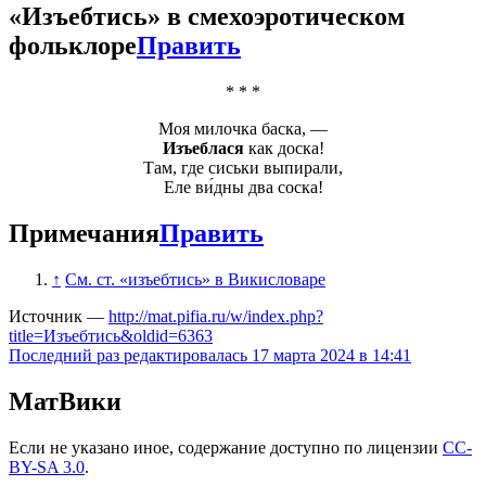
«
Изъебтись
» в смехоэротическом
фольклоре
Править
* * *
Моя милочка баска, —
Изъеблася
как доска!
Там, где сиськи выпирали,
Еле ви́дны два соска!
Примечания
Править
↑
См. ст. «изъебтись» в Викисловаре
Источник —
http://mat.pifia.ru/w/index.php?
title=Изъебтись&oldid=6363
Последний раз редактировалась 17 марта 2024 в 14:41
МатВики
Если не указано иное, содержание доступно по лицензии
CC-
BY-SA 3.0
.