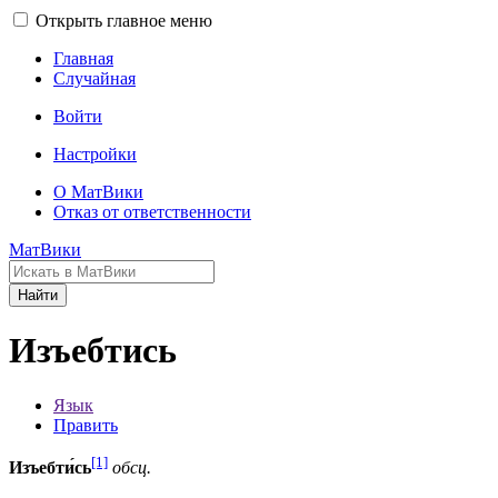
Открыть главное меню
Главная
Случайная
Войти
Настройки
О МатВики
Отказ от ответственности
МатВики
Найти
Изъебтись
Язык
Править
[1]
Изъебти́сь
обсц.