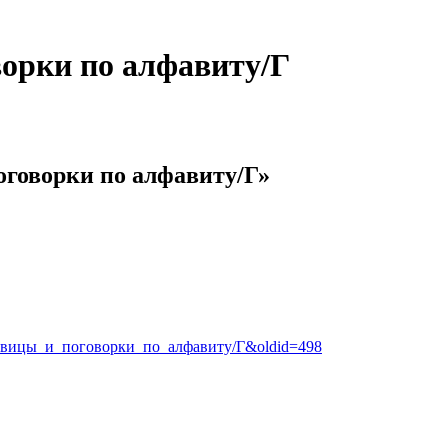
орки по алфавиту/Г
оговорки по алфавиту/Г»
Пословицы_и_поговорки_по_алфавиту/Г&oldid=498