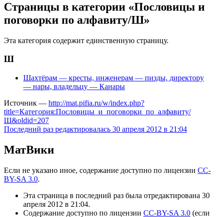
Страницы в категории «Пословицы и
поговорки по алфавиту/Ш»
Эта категория содержит единственную страницу.
Ш
Шахтёрам — кресты, инженерам — пизды, директору
— нары, владельцу — Канары
Источник —
http://mat.pifia.ru/w/index.php?
title=Категория:Пословицы_и_поговорки_по_алфавиту/
Ш&oldid=207
Последний раз редактировалась 30 апреля 2012 в 21:04
МатВики
Если не указано иное, содержание доступно по лицензии
CC-
BY-SA 3.0
.
Эта страница в последний раз была отредактирована 30
апреля 2012 в 21:04.
Содержание доступно по лицензии
CC-BY-SA 3.0
(если