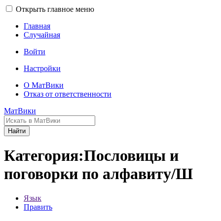
Открыть главное меню
Главная
Случайная
Войти
Настройки
О МатВики
Отказ от ответственности
МатВики
Найти
Категория:Пословицы и
поговорки по алфавиту/Ш
Язык
Править