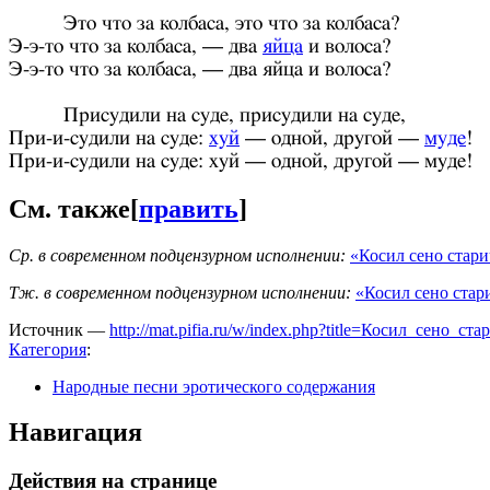
Это что за колбаса, это что за колбаса?
Э-э-то что за колбаса, — два
яйца
и волоса?
Э-э-то что за колбаса, — два яйца и волоса?
Присудили на суде, присудили на суде,
При-и-судили на суде:
хуй
— одной, другой —
муде
!
При-и-судили на суде: хуй — одной, другой — муде!
См. также
[
править
]
Ср. в современном подцензурном исполнении:
«Косил сено стари
Тж. в современном подцензурном исполнении:
«Косил сено стар
Источник —
http://mat.pifia.ru/w/index.php?title=Косил_сено_с
Категория
:
Народные песни эротического содержания
Навигация
Действия на странице