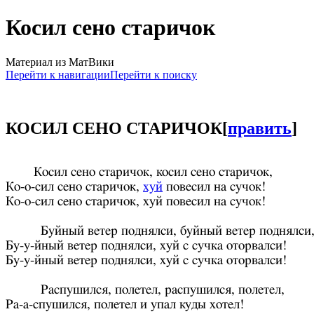
Косил сено старичок
Материал из МатВики
Перейти к навигации
Перейти к поиску
КОСИЛ СЕНО СТАРИЧОК
[
править
]
Косил сено старичок, косил сено старичок,
Ко-о-сил сено старичок,
хуй
повесил на сучок!
Ко-о-сил сено старичок, хуй повесил на сучок!
Буйный ветер поднялси, буйный ветер поднялси
Бу-у-йный ветер поднялси, хуй с сучка оторвалси!
Бу-у-йный ветер поднялси, хуй с сучка оторвалси!
Распушился, полетел, распушился, полетел,
Ра-а-спушился, полетел и упал куды хотел!