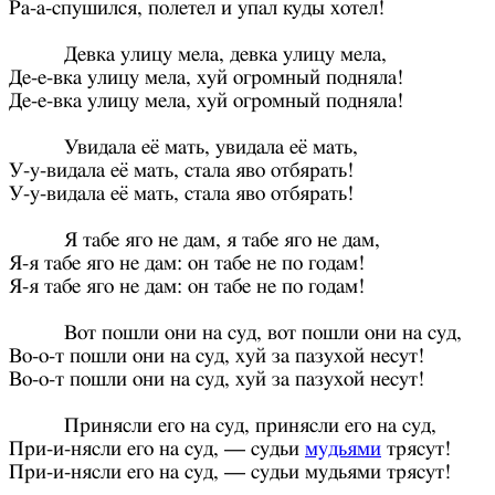
Ра-а-спушился, полетел и упал куды хотел!
Девка улицу мела, девка улицу мела,
Де-е-вка улицу мела, хуй огромный подняла!
Де-е-вка улицу мела, хуй огромный подняла!
Увидала её мать, увидала её мать,
У-у-видала её мать, стала яво отбярать!
У-у-видала её мать, стала яво отбярать!
Я табе яго не дам, я табе яго не дам,
Я-я табе яго не дам: он табе не по годам!
Я-я табе яго не дам: он табе не по годам!
Вот пошли они на суд, вот пошли они на суд,
Во-о-т пошли они на суд, хуй за пазухой несут!
Во-о-т пошли они на суд, хуй за пазухой несут!
Принясли его на суд, принясли его на суд,
При-и-нясли его на суд, — судьи
мудьями
трясут!
При-и-нясли его на суд, — судьи мудьями трясут!