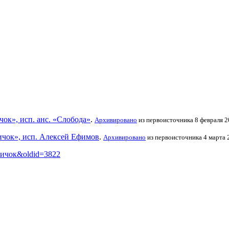
чок», исп. анс. «Слобода»
.
Архивировано
из первоисточника 8 февраля 2
ичок», исп. Алексей Ефимов
.
Архивировано
из первоисточника 4 марта 
таричок&oldid=3822