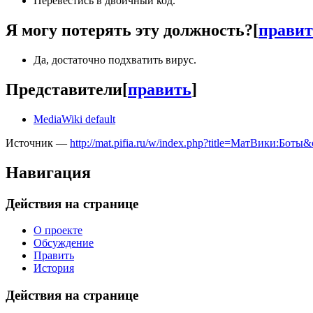
Перевестись в двоичный код.
Я могу потерять эту должность?
[
правит
Да, достаточно подхватить вирус.
Представители
[
править
]
MediaWiki default
Источник —
http://mat.pifia.ru/w/index.php?title=МатВики:Боты
Навигация
Действия на странице
О проекте
Обсуждение
Править
История
Действия на странице