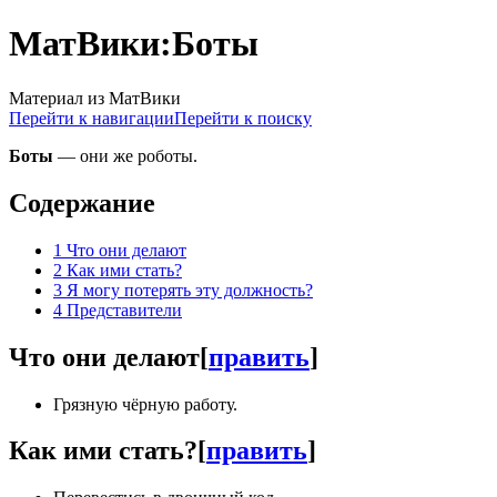
МатВики:Боты
Материал из МатВики
Перейти к навигации
Перейти к поиску
Боты
— они же роботы.
Содержание
1
Что они делают
2
Как ими стать?
3
Я могу потерять эту должность?
4
Представители
Что они делают
[
править
]
Грязную чёрную работу.
Как ими стать?
[
править
]