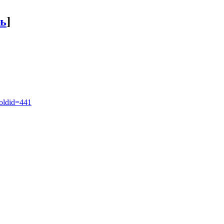
ь
]
&oldid=441