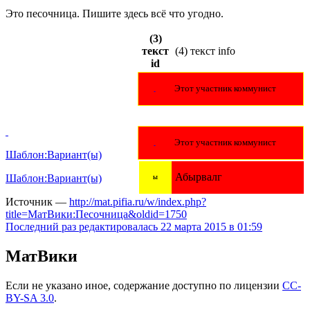
Это песочница. Пишите здесь всё что угодно.
(3)
текст
(4) текст info
id
Этот участник коммунист
Этот участник коммунист
Шаблон:Вариант(ы)
Абырвалг
Шаблон:Вариант(ы)
Ы
Источник —
http://mat.pifia.ru/w/index.php?
title=МатВики:Песочница&oldid=1750
Последний раз редактировалась 22 марта 2015 в 01:59
МатВики
Если не указано иное, содержание доступно по лицензии
CC-
BY-SA 3.0
.