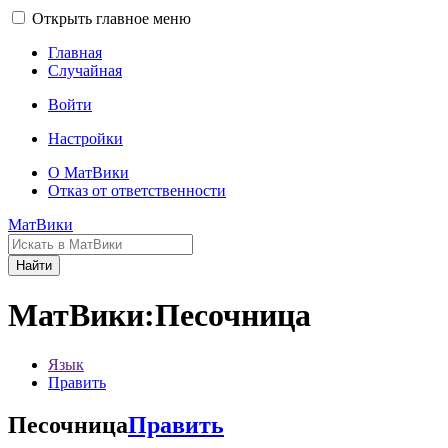
Открыть главное меню
Главная
Случайная
Войти
Настройки
О МатВики
Отказ от ответственности
МатВики
Найти
МатВики:Песочница
Язык
Править
Песочница
Править