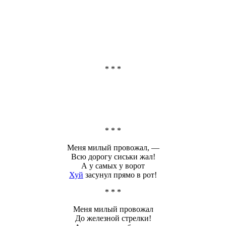
* * *
* * *
Меня милый провожал, —
Всю дорогу сиськи жал!
А у самых у ворот
Хуй
засунул прямо в рот!
* * *
Меня милый провожал
До железной стрелки!