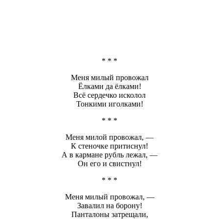
* * *
Меня милый провожал
Ёлками да ёлками!
Всё сердечко исколол
Тонкими иголками!
* * *
Меня милой провожал, —
К стеночке притиснул!
А в кармане рубль лежал, —
Он его и свистнул!
* * *
Меня милый провожал, —
Завалил на борону!
Панталоны затрещали,