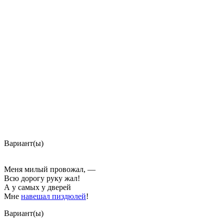
Вариант(ы)
Меня милый провожал, —
Всю дорогу руку жал!
А у самых у дверей
Мне
навешал пиздюлей
!
Вариант(ы)