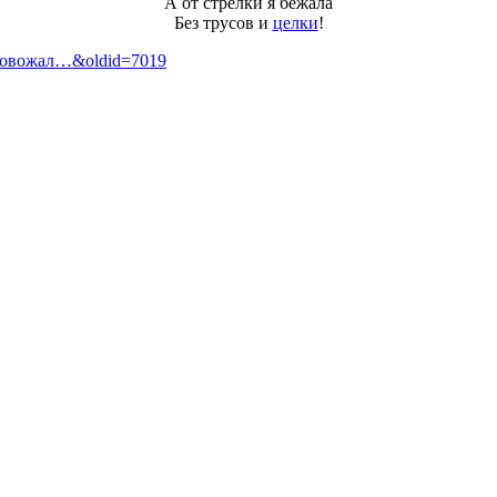
А от стрелки я бежала
Без трусов и
целки
!
_провожал…&oldid=7019