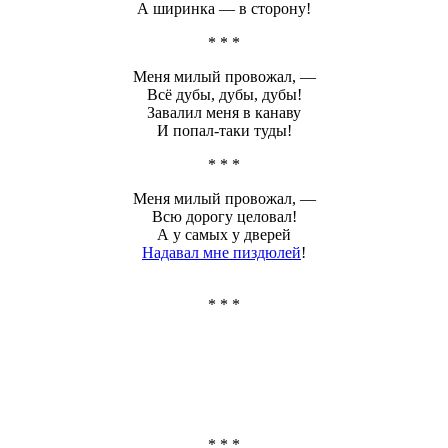
А ширинка — в сторону!
* * *
Меня милый провожал, —
Всё дубы, дубы, дубы!
Завалил меня в канаву
И попал-таки туды!
* * *
Меня милый провожал, —
Всю дорогу целовал!
А у самых у дверей
Надавал мне пиздюлей
!
* * *
* * *