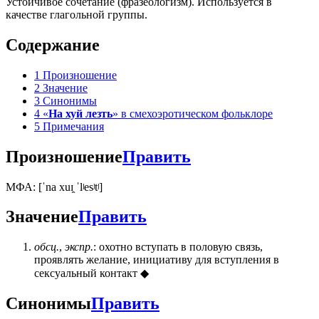
Устойчивое сочетание (фразеологизм). Используется в
качестве глагольной группы.
Содержание
1
Произношение
2
Значение
3
Синонимы
4
«
На хуй лезть
» в смехоэротическом фольклоре
5
Примечания
Произношение
Править
МФА: [ˈna xuɪ̯ ˈlʲesʲtʲ]
Значение
Править
обсц.
,
экспр.
: охотно вступать в половую связь,
проявлять желание, инициативу для вступления в
сексуальный контакт ◆
Синонимы
Править