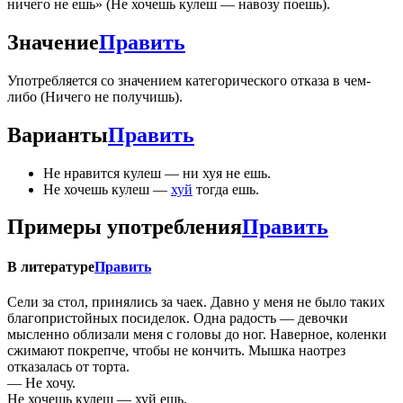
ничего не ешь» (Не хочешь кулеш — навозу поешь).
Значение
Править
Употребляется со значением категорического отказа в чем-
либо (Ничего не получишь).
Варианты
Править
Не нравится кулеш — ни хуя не ешь.
Не хочешь кулеш —
хуй
тогда ешь.
Примеры употребления
Править
В литературе
Править
Сели за стол, принялись за чаек. Давно у меня не было таких
благопристойных посиделок. Одна радость — девочки
мысленно облизали меня с головы до ног. Наверное, коленки
сжимают покрепче, чтобы не кончить. Мышка наотрез
отказалась от торта.
— Не хочу.
Не хочешь кулеш — хуй ешь.