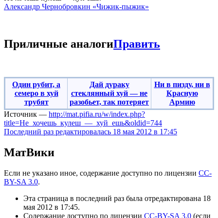
Александр Чернобровкин «Чижик-пыжик»
Приличные аналоги
Править
Один рубит, а
Дай дураку
‎Ни в пизду, ни в
семеро в хуй
стеклянный хуй — не
Красную
трубят‎‎
разобьет, так потеряет
Армию‎‎‎
Источник —
http://mat.pifia.ru/w/index.php?
title=Не_хочешь_кулеш_—_хуй_ешь&oldid=744
Последний раз редактировалась 18 мая 2012 в 17:45
МатВики
Если не указано иное, содержание доступно по лицензии
CC-
BY-SA 3.0
.
Эта страница в последний раз была отредактирована 18
мая 2012 в 17:45.
Содержание доступно по лицензии
CC-BY-SA 3.0
(если