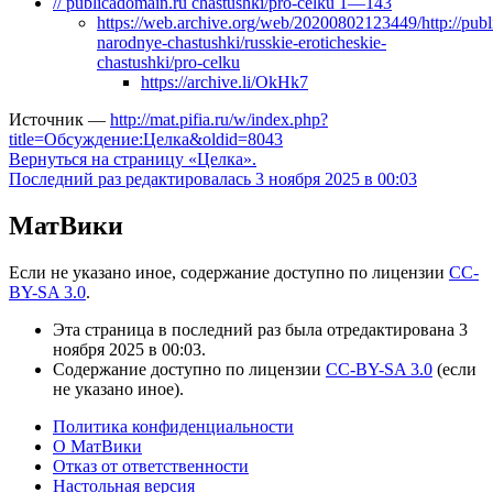
// publicadomain.ru chastushki/pro-celku 1—143
https://web.archive.org/web/20200802123449/http://publi
narodnye-chastushki/russkie-eroticheskie-
chastushki/pro-celku
https://archive.li/OkHk7
Источник —
http://mat.pifia.ru/w/index.php?
title=Обсуждение:Целка&oldid=8043
Вернуться на страницу «Целка».
Последний раз редактировалась 3 ноября 2025 в 00:03
МатВики
Если не указано иное, содержание доступно по лицензии
CC-
BY-SA 3.0
.
Эта страница в последний раз была отредактирована 3
ноября 2025 в 00:03.
Содержание доступно по лицензии
CC-BY-SA 3.0
(если
не указано иное).
Политика конфиденциальности
О МатВики
Отказ от ответственности
Настольная версия