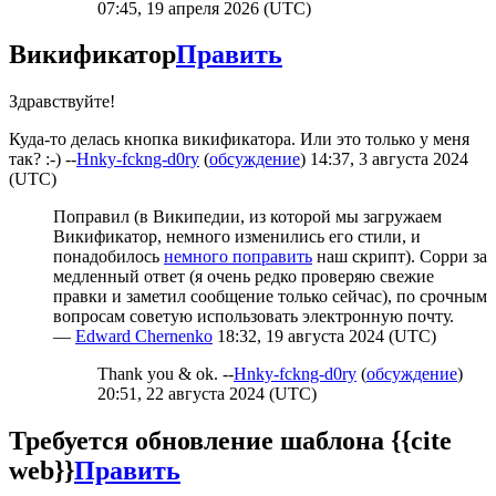
07:45, 19 апреля 2026 (UTC)
Викификатор
Править
Здравствуйте!
Куда-то делась кнопка викификатора. Или это только у меня
так? :-) --
Hnky-fckng-d0ry
(
обсуждение
) 14:37, 3 августа 2024
(UTC)
Поправил (в Википедии, из которой мы загружаем
Викификатор, немного изменились его стили, и
понадобилось
немного поправить
наш скрипт). Сорри за
медленный ответ (я очень редко проверяю свежие
правки и заметил сообщение только сейчас), по срочным
вопросам советую использовать электронную почту.
—
Edward Chernenko
18:32, 19 августа 2024 (UTC)
Thank you & ok. --
Hnky-fckng-d0ry
(
обсуждение
)
20:51, 22 августа 2024 (UTC)
Требуется обновление шаблона {{cite
web}}
Править