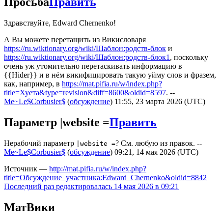
Просьба
Править
Здравствуйте, Edward Chernenko!
А Вы можете перетащить из Викисловаря
https://ru.wiktionary.org/wiki/Шаблон:родств-блок
и
https://ru.wiktionary.org/wiki/Шаблон:родств-блок1
, поскольку
очень уж утомительно перетаскивать информацию в
{{Hider}} и в нём викифицировать такую уйму слов и фразем,
как, например, в
https://mat.pifia.ru/w/index.php?
title=Хуета&type=revision&diff=8600&oldid=8597
. --
Me~Le$Corbusier$
(
обсуждение
) 11:55, 23 марта 2026 (UTC)
Параметр |website =
Править
Нерабочий параметр
? См. любую из правок. --
|website =
Me~Le$Corbusier$
(
обсуждение
) 09:21, 14 мая 2026 (UTC)
Источник —
http://mat.pifia.ru/w/index.php?
title=Обсуждение_участника:Edward_Chernenko&oldid=8842
Последний раз редактировалась 14 мая 2026 в 09:21
МатВики