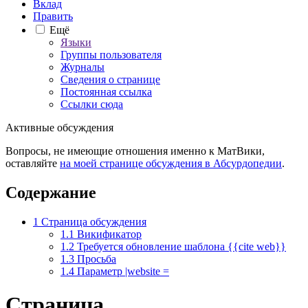
Вклад
Править
Ещё
Языки
Группы пользователя
Журналы
Сведения о странице
Постоянная ссылка
Ссылки сюда
Активные обсуждения
Вопросы, не имеющие отношения именно к МатВики,
оставляйте
на моей странице обсуждения в Абсурдопедии
.
Содержание
1
Страница обсуждения
1.1
Викификатор
1.2
Требуется обновление шаблона {{cite web}}
1.3
Просьба
1.4
Параметр |website =
Страница