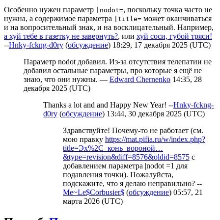
Особенно нужен параметр
, поскольку точка часто не
|nodot=
нужна, а содержимое параметра
может оканчиваться
|title=
и на вопросительный знак, и на восклицательный. Например,
а хуй тебе в газетку не завернуть?
, или
хуй соси, губой тряси!
--
Hnky-fckng-d0ry
(
обсуждение
) 18:29, 17 декабря 2025 (UTC)
Параметр nodot добавил. Из-за отсутствия телепатии не
добавил остальные параметры, про которые я ещё не
знаю, что они нужны. —
Edward Chernenko
14:35, 28
декабря 2025 (UTC)
Thanks a lot and and Happy New Year! --
Hnky-fckng-
d0ry
(
обсуждение
) 13:44, 30 декабря 2025 (UTC)
Здравствуйте! Почему-то не работает (см.
мою правку
https://mat.pifia.ru/w/index.php?
title=Эх%2C_конь_вороной…
&type=revision&diff=8576&oldid=8575
с
добавлением параметра |nodot =1 для
подавления точки). Пожалуйста,
подскажите, что я делаю неправильно? --
Me~Le$Corbusier$
(
обсуждение
) 05:57, 21
марта 2026 (UTC)