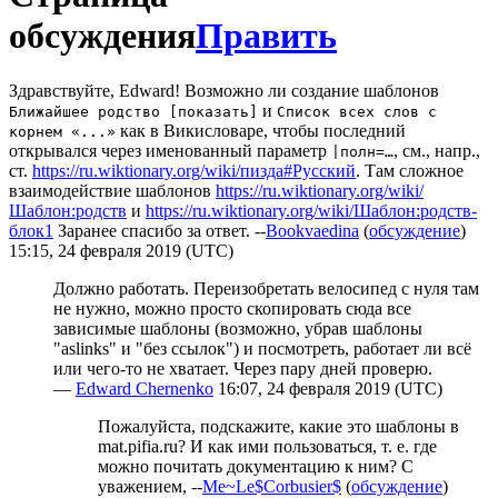
обсуждения
Править
Здравствуйте, Edward! Возможно ли создание шаблонов
и
Ближайшее родство [показать]
Список всех слов с
как в Викисловаре, чтобы последний
корнем «...»
открывался через именованный параметр
, см., напр.,
|полн=…
ст.
https://ru.wiktionary.org/wiki/пизда#Русский
. Там сложное
взаимодействие шаблонов
https://ru.wiktionary.org/wiki/
Шаблон:родств
и
https://ru.wiktionary.org/wiki/Шаблон:родств-
блок1
Заранее спасибо за ответ. --
Bookvaedina
(
обсуждение
)
15:15, 24 февраля 2019 (UTC)
Должно работать. Переизобретать велосипед с нуля там
не нужно, можно просто скопировать сюда все
зависимые шаблоны (возможно, убрав шаблоны
"aslinks" и "без ссылок") и посмотреть, работает ли всё
или чего-то не хватает. Через пару дней проверю.
—
Edward Chernenko
16:07, 24 февраля 2019 (UTC)
Пожалуйста, подскажите, какие это шаблоны в
mat.pifia.ru? И как ими пользоваться, т. е. где
можно почитать документацию к ним? С
уважением, --
Me~Le$Corbusier$
(
обсуждение
)