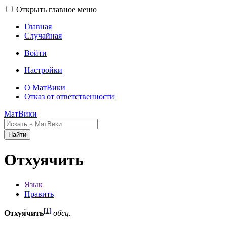
Открыть главное меню
Главная
Случайная
Войти
Настройки
О МатВики
Отказ от ответственности
МатВики
Найти
Отхуячить
Язык
Править
[1]
Отхуя́чить
обсц.