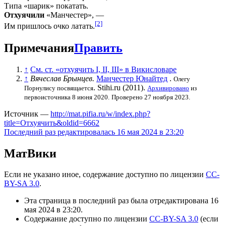
Типа «шарик» покатать.
Отхуячили
«Манчестер», —
[2]
Им пришлось очко латать.
Примечания
Править
↑
См. ст. «отхуячить I, II, III» в Викисловаре
↑
Вячеслав Брынцев.
Манчестер Юнайтед
.
Олегу
. Stihi.ru (2011).
Порнулису посвящается
Архивировано
из
первоисточника 8 июня 2020.
Проверено 27 ноября 2023.
Источник —
http://mat.pifia.ru/w/index.php?
title=Отхуячить&oldid=6662
Последний раз редактировалась 16 мая 2024 в 23:20
МатВики
Если не указано иное, содержание доступно по лицензии
CC-
BY-SA 3.0
.
Эта страница в последний раз была отредактирована 16
мая 2024 в 23:20.
Содержание доступно по лицензии
CC-BY-SA 3.0
(если