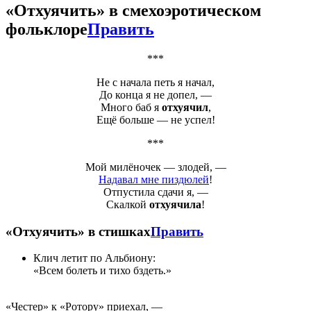
«
Отхуячить
» в смехоэротическом
фольклоре
Править
***
Не с начала петь я начал,
До конца я не допел, —
Много баб я
отхуячил
,
Ещё больше — не успел!
***
Мой милёночек — злодей, —
Надавал мне пиздюлей
!
Отпустила сдачи я, —
Скалкой
отхуячила
!
«
Отхуячить
» в стишках
Править
Клич летит по Альбиону:
«Всем болеть и тихо бздеть.»
«Честер» к «Ротору» приехал, —