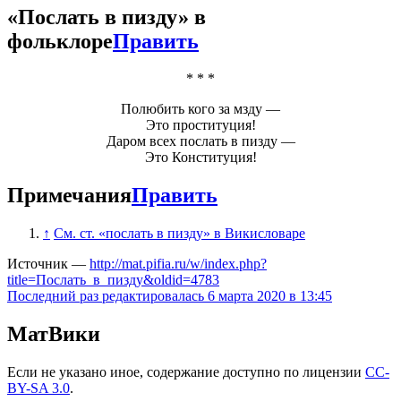
«
Послать в пизду
» в
фольклоре
Править
* * *
Полюбить кого за мзду —
Это проституция!
Даром всех
послать в пизду
—
Это Конституция!
Примечания
Править
↑
См. ст. «послать в пизду» в Викисловаре
Источник —
http://mat.pifia.ru/w/index.php?
title=Послать_в_пизду&oldid=4783
Последний раз редактировалась 6 марта 2020 в 13:45
МатВики
Если не указано иное, содержание доступно по лицензии
CC-
BY-SA 3.0
.