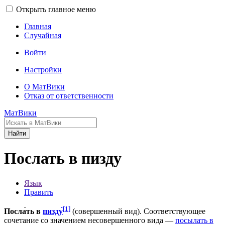
Открыть главное меню
Главная
Случайная
Войти
Настройки
О МатВики
Отказ от ответственности
МатВики
Найти
Послать в пизду
Язык
Править
[1]
Посла́ть в
пизду́
(совершенный вид). Соответствующее
сочетание со значением несовершенного вида —
посылать в