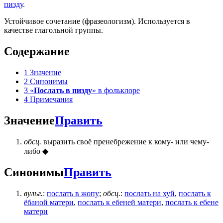
пизду
.
Устойчивое сочетание (фразеологизм). Используется в
качестве глагольной группы.
Содержание
1
Значение
2
Синонимы
3
«
Послать в пизду
» в фольклоре
4
Примечания
Значение
Править
обсц.
выразить своё пренебрежение к кому- или чему-
либо ◆
Синонимы
Править
вульг.
:
послать в жопу
;
обсц.
:
послать на хуй
,
послать к
ёбаной матери
,
послать к ебеней матери
,
послать к ебене
матери