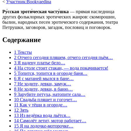
<
Участник:Bookvaedina
Ру́сская эроти́ческая часту́шка
— прямая наследница
других фольклорных эротических жанров: скоморошин,
былин, народных песен эротического содержания, театра
Петрушки, заговоров, загадок, пословиц и поговорок.
Содержание
1
Тексты
2
Отчего сегодня пляшем, отчего сегодня пьём…
3
Я надену платье бело…
4
На столе стоит стакан, — вода покачивается!
5
Топится, топится в огороде баня…
6
Я с матаней мылся в бане…
7
Не ходите, девки, замуж…
8
Не ходите, девки, в баню…
9
Зарубите петуха, натопите сала…
10
Свадьба пляшет и гогочет…
11
Как у тёщи в огороде…
12
Зять
13
Из ведёрка вода льётся…
14
Самолёт летит, мотор работает…
15
Я на лодочке-моторочке…