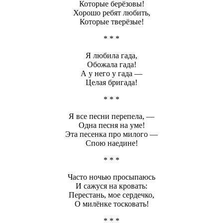
Которые берёзовы!
Хорошо ребят любить,
Которые тверёзые!
* * *
Я любила гада,
Обожала гада!
А у него у гада —
Целая бригада!
* * *
Я все песни перепела, —
Одна песня на уме!
Эта песенка про милого —
Спою наедине!
* * *
Часто ночью просыпаюсь
И сажуся на кровать:
Перестань, мое сердечко,
О милёнке тосковать!
* * *