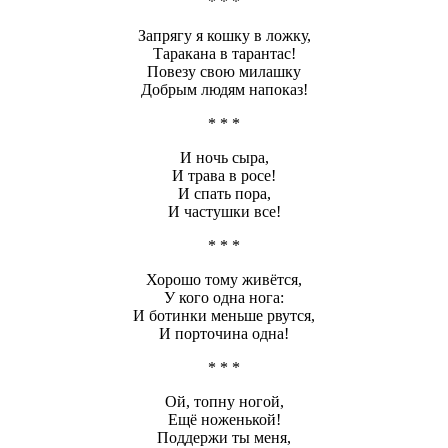
* * *
Запрягу я кошку в ложку,
Таракана в тарантас!
Повезу свою милашку
Добрым людям напоказ!
* * *
И ночь сыра,
И трава в росе!
И спать пора,
И частушки все!
* * *
Хорошо тому живётся,
У кого одна нога:
И ботинки меньше рвутся,
И порточина одна!
* * *
Ой, топну ногой,
Ещё ноженькой!
Поддержи ты меня,