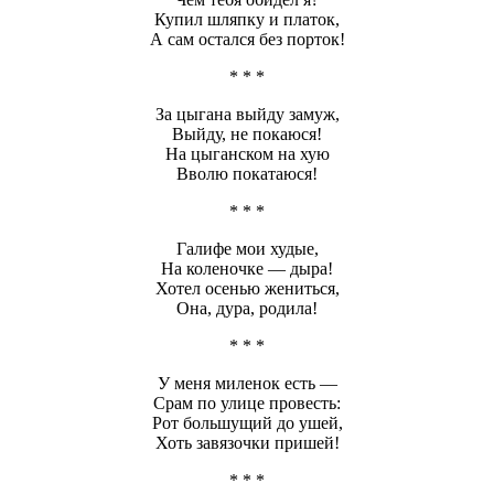
Купил шляпку и платок,
А сам остался без порток!
* * *
За цыгана выйду замуж,
Выйду, не покаюся!
На цыганском на хую
Вволю покатаюся!
* * *
Галифе мои худые,
На коленочке — дыра!
Хотел осенью жениться,
Она, дура, родила!
* * *
У меня миленок есть —
Срам по улице провесть:
Рот большущий до ушей,
Хоть завязочки пришей!
* * *