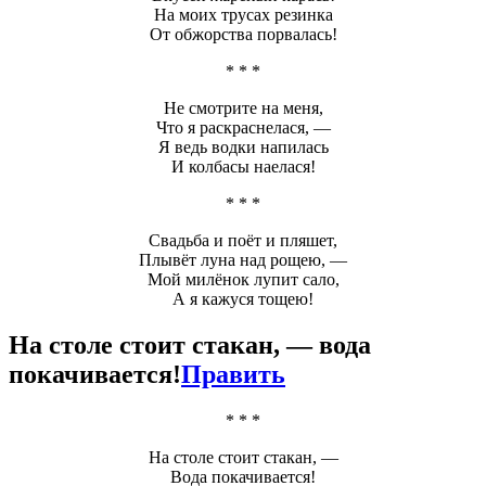
На моих трусах резинка
От обжорства порвалась!
* * *
Не смотрите на меня,
Что я раскраснелася, —
Я ведь водки напилась
И колбасы наелася!
* * *
Свадьба и поёт и пляшет,
Плывёт луна над рощею, —
Мой милёнок лупит сало,
А я кажуся тощею!
На столе стоит стакан, — вода
покачивается!
Править
* * *
На столе стоит стакан, —
Вода покачивается!