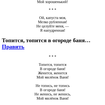
Мой хорошенький!
* * *
Ой, капуста моя,
Мелко рубленная!
Не целуйте меня, —
Я напудренная!
Топится, топится в огороде баня…
Править
* * *
Топится, топится
В огороде баня!
Женится, женится
Мой милёнок Ваня!
Не топись, не топись
В огороде баня!
Не женись, не женись,
Мой милёнок Ваня!