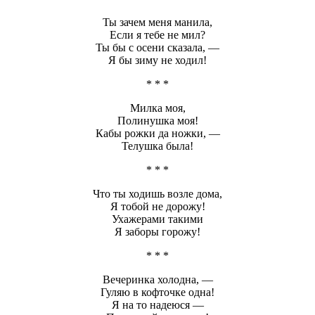
Ты зачем меня манила,
Если я тебе не мил?
Ты бы с осени сказала, —
Я бы зиму не ходил!
* * *
Милка моя,
Полинушка моя!
Кабы рожки да ножки, —
Телушка была!
* * *
Что ты ходишь возле дома,
Я тобой не дорожу!
Ухажерами такими
Я заборы горожу!
* * *
Вечеринка холодна, —
Гуляю в кофточке одна!
Я на то надеюся —