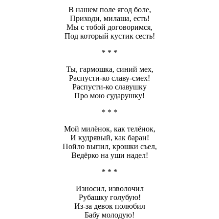
В нашем поле ягод боле,
Приходи, милаша, есть!
Мы с тобой договоримся,
Под который кустик сесть!
* * *
Ты, гармошка, синий мех,
Распусти-ко славу-смех!
Распусти-ко славушку
Про мою сударушку!
* * *
Мой милёнок, как телёнок,
И кудрявый, как баран!
Пойло выпил, крошки съел,
Ведёрко на уши надел!
* * *
Износил, изволочил
Рубашку голубую!
Из-за девок полюбил
Бабу молодую!