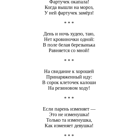
Фартучек окапала!
Когда вышли на мороз,
У ней фартучек замёрз!
* * *
День и ночь худею, таю,
Нет кровиночки одной:
В поле белая березынька
Равняется со мной!
* * *
На свидание к хорошей
Принаряженный иду:
В сорок клеточек калоши
На резиновом ходу!
* * *
Если парень изменяет —
Это не изменушка!
Только та изменушка,
Как изменяет девушка!
* * *