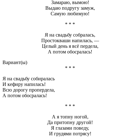
Замараю, вымою!
Выдаю подругу замуж,
Самую любимую!
* * *
Я на свадьбу собралась,
Простокваши напилась, —
Целый день я всё пердела,
А потом обосралась!
Вариант(ы)
* * *
Я на свадьбу собиралась
И кефиру напилась!
Всю дорогу пропердела,
А потом обосралась!
* * *
А я топну ногой,
Да притопну другой!
Я глазами поведу,
И грудями потрясу!