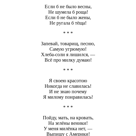
Если б не было весны,
Не шумела б роща!
Если б не было жены,
Не ругала б тёща!
* * *
Запевай, товарищ, песню,
Самую угрюмую!
Хлеба-соли я лишился, —
Всё про милку думаю!
* * *
Я своею красотою
Никогда не славилась!
И не знаю почему
Я милому понравилась!
* * *
Пойду, мать, на кровать,
На зелёны веники!
У меня милёнка нет, —
Выпишу с Америки!