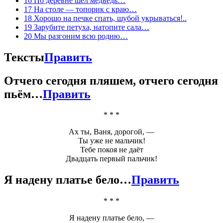
16
По деревне шёл медведь…
17
На столе — топорик с краю…
18
Хорошо на печке спать, шубой укрываться!..
19
Зарубите петуха, натопите сала…
20
Мы разгоним всю родню…
Тексты
Править
Отчего сегодня пляшем, отчего сегодня
пьём…
Править
* * *
Ах ты, Ваня, дорогой, —
Ты уже не мальчик!
Тебе покоя не даёт
Двадцать первый пальчик!
Я надену платье бело…
Править
* * *
Я надену платье бело, —