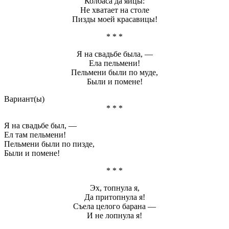
Колбаса да яйцы:
Не хватает на столе
Пизды моей красавицы!
* * *
Я на свадьбе была, —
Ела пельмени!
Пельмени были по муде,
Были и помене!
Вариант(ы)
* * *
Я на свадьбе был, —
Ел там пельмени!
Пельмени были по пизде,
Были и помене!
* * *
Эх, топнула я,
Да притопнула я!
Съела целого барана —
И не лопнула я!