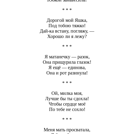
* * *
Дорогой мой Яшка,
Под тобою тяжко!
Дай-ка встану, погляжу, —
Хорошо ли я лежу?
* * *
Я матанечку — разок,
Она прищурила глазок!
Я ещё — единова,
Она и рот разинула!
* * *
Ой, милка моя,
Лучше бы ты сдохла!
Чтобы сердце моё
По тебе не сохло!
* * *
Меня мать просватала,