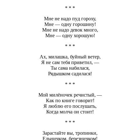
* * *
Мне не надо пуд гороху,
Мне — одну горошину!
Мне не надо девок много,
Мне — одну хорошую!
* * *
Ах, милашка, буйный ветер,
Я не сам тебя приветил, —
Ты сама набилася,
Рядышком садилася!
* * *
Мой милёночек речистый, —
Как по книге говорит!
Я люблю его послушать,
Когда молча он стоит!
* * *
Зарастайте вы, тропинки,
Ельничком, березничком!