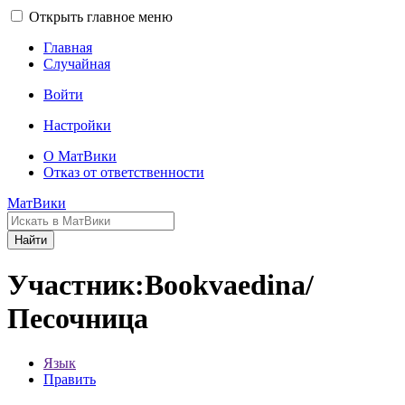
Открыть главное меню
Главная
Случайная
Войти
Настройки
О МатВики
Отказ от ответственности
МатВики
Найти
Участник:Bookvaedina/
Песочница
Язык
Править