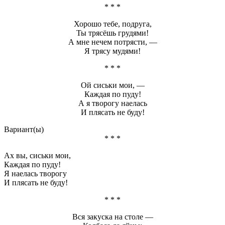
* * *
Хорошо тебе, подруга,
Ты трясёшь грудями!
А мне нечем потрясти, —
Я трясу мудями!
* * *
Ой сиськи мои, —
Каждая по пуду!
А я творогу наелась
И плясать не буду!
Вариант(ы)
* * *
Ах вы, сиськи мои,
Каждая по пуду!
Я наелась творогу
И плясать не буду!
* * *
Вся закуска на столе —