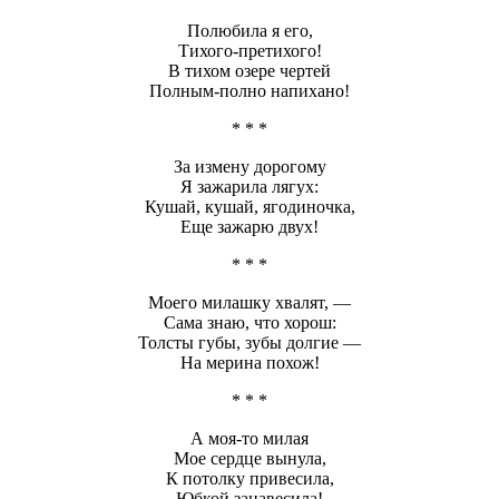
Полюбила я его,
Тихого-претихого!
В тихом озере чертей
Полным-полно напихано!
* * *
За измену дорогому
Я зажарила лягух:
Кушай, кушай, ягодиночка,
Еще зажарю двух!
* * *
Моего милашку хвалят, —
Сама знаю, что хорош:
Толсты губы, зубы долгие —
На мерина похож!
* * *
А моя-то милая
Мое сердце вынула,
К потолку привесила,
Юбкой занавесила!