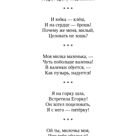
* * *
И юбка — клёш,
И на сердце — брошь!
Почему же меня, милый,
Целовать не хошь?
* * *
Моя милка маленька, —
Чуть побольше валенка!
В валенки обуется, —
Как пузырь, надуется!
* * *
Я на горку шла,
Встретила Егорку!
Он хотел поцеловать,
Я с него — пятёрку!
* * *
Ой ты, милочка моя,
Чем тебя обидел я?