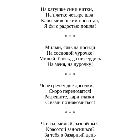
На катушке сини нитки, —
На платке четыре шва!
Кабы миленький посватал,
Я бы с радостью пошла!
* * *
Милый, сядь да посиди
На сосновой чурочке!
Милый, брось, да не сердись
На меня, на дурочку!
* * *
Через речку две досочки, —
Скоро переломятся!
Разрешите, кари глазки,
С вами познакомиться!
* * *
Что ты, милый, зазнаёшься,
Красотой заносишься?
За тебя в базарный день