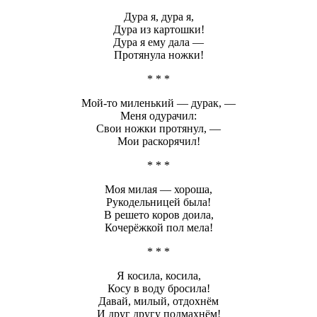
Дура я, дура я,
Дура из картошки!
Дура я ему дала —
Протянула ножки!
* * *
Мой-то миленький — дурак, —
Меня одурачил:
Свои ножки протянул, —
Мои раскорячил!
* * *
Моя милая — хороша,
Рукодельницей была!
В решето коров доила,
Кочерёжкой пол мела!
* * *
Я косила, косила,
Косу в воду бросила!
Давай, милый, отдохнём
И друг другу подмахнём!