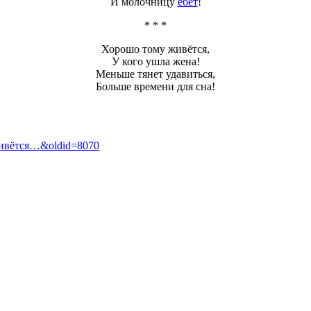
И молочницу
ебёт
!
* * *
Хорошо тому живётся,
У кого ушла жена!
Меньше тянет удавиться,
Больше времени для сна!
у_живётся…&oldid=8070