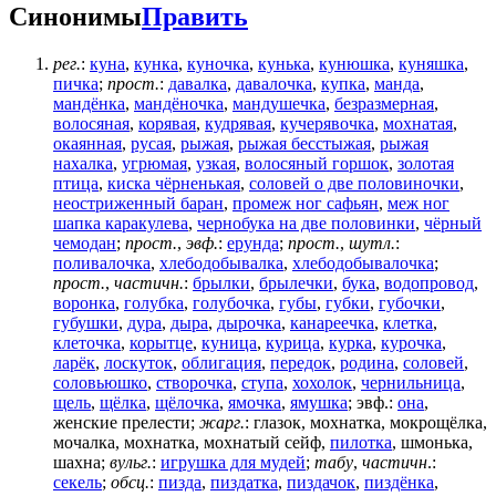
Синонимы
Править
рег.
:
куна
,
кунка
,
куночка
,
кунька
,
кунюшка
,
куняшка
,
пичка
;
прост.
:
давалка
,
давалочка
,
купка
,
манда
,
мандёнка
,
мандёночка
,
мандушечка
,
безразмерная
,
волосяная
,
корявая
,
кудрявая
,
кучерявочка
,
мохнатая
,
окаянная
,
русая
,
рыжая
,
рыжая бесстыжая
,
рыжая
нахалка
,
угрюмая
,
узкая
,
волосяный горшок
,
золотая
птица
,
киска чёрненькая
,
соловей о две половиночки
,
неостриженный баран
,
промеж ног сафьян
,
меж ног
шапка каракулева
,
чернобука на две половинки
,
чёрный
чемодан
;
прост.
,
эвф.
:
ерунда
;
прост.
,
шутл.
:
поливалочка
,
хлебодобывалка
,
хлебодобывалочка
;
прост.
,
частичн.
:
брылки
,
брылечки
,
бука
,
водопровод
,
воронка
,
голубка
,
голубочка
,
губы
,
губки
,
губочки
,
губушки
,
дура
,
дыра
,
дырочка
,
канареечка
,
клетка
,
клеточка
,
корытце
,
куница
,
курица
,
курка
,
курочка
,
ларёк
,
лоскуток
,
облигация
,
передок
,
родина
,
соловей
,
соловьюшко
,
створочка
,
ступа
,
хохолок
,
чернильница
,
щель
,
щёлка
,
щёлочка
,
ямочка
,
ямушка
; эвф.:
она
,
женские прелести;
жарг.
: глазок, мохнатка, мокрощёлка,
мочалка, мохнатка, мохнатый сейф,
пилотка
, шмонька,
шахна;
вульг.
:
игрушка для мудей
;
табу
,
частичн
.:
секель
;
обсц.
:
пизда
,
пиздатка
,
пиздачок
,
пиздёнка
,