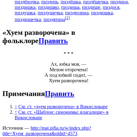
пиздёночка
,
пиздень
,
пиздёшка
,
пиздёшечка
,
пиздица
,
пиздишка
,
пиздишко
,
пиздища
,
пиздище
,
пиздося
,
пиздушка
,
пиздушечка
,
пиздюлина
,
пиздюшка
,
[2]
пиздюшечка
,
пиздятина
«Хуем разворочена» в
фольклоре
Править
* * *
Ах, юбка моя, —
Мехом оторочена!
А под юбкой сидит, —
Хуем разворочена
!
Примечания
Править
↑
См. ст. «хуем разворочена» в Викисловаре
↑
См. ст. «Шаблон: синонимы: влагалище» в
Викисловаре
Источник —
http://mat.pifia.ru/w/index.php?
title=Хуем_разворочена&oldid=4573