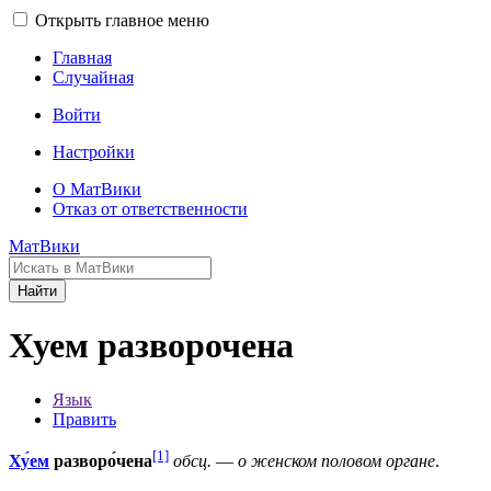
Открыть главное меню
Главная
Случайная
Войти
Настройки
О МатВики
Отказ от ответственности
МатВики
Найти
Хуем разворочена
Язык
Править
[1]
Ху́ем
разворо́чена
обсц.
—
о женском половом органе
.