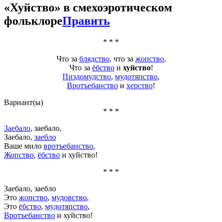
«
Хуйство
» в смехоэротическом
фольклоре
Править
* * *
Что за
блядство
, что за
жопство
,
Что за
ёбство
и
хуйство
!
Пиздомудство
,
мудотяпство
,
Вротъебанство
и
херство
!
Вариант(ы)
* * *
Заебало
, заебало,
Заебало,
заебло
Ваше мило
вротъебанство
,
Жопство
,
ёбство
и
хуйство
!
* * *
Заебало, заебло
Это
жопство
,
мудовство
,
Это
ёбство
,
мудотяпство
,
Вротъебанство
и
хуйство
!