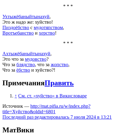
* * *
Ухтыжёбаныйтынахуй
,
Это ж надо же:
хуйство
!
Пиздоёбство
с
мудотяпством
,
Вротъебанство
и
херство
!
* * *
Ахтыжёбаныйтынахуй
,
Это что за
мудовство
?
Что за
блядство
, что за
жопство
,
Что за
ёбство
и
хуйство
?!
Примечания
Править
↑
См. ст. «хуйство» в Викисловаре
Источник —
http://mat.pifia.ru/w/index.php?
title=Хуйство&oldid=6801
Последний раз редактировалась 7 июля 2024 в 13:21
МатВики