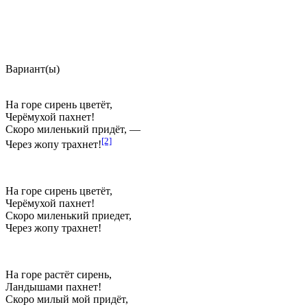
Вариант(ы)
На горе сирень цветёт,
Черёмухой пахнет!
Скоро миленький придёт, —
[2]
Через жопу
трахнет!
На горе сирень цветёт,
Черёмухой пахнет!
Скоро миленький приедет,
Через жопу
трахнет!
На горе растёт сирень,
Ландышами пахнет!
Скоро милый мой придёт,