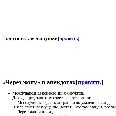
Политические частушки
[
править
]
«
Через жопу
» в анекдотах
[
править
]
Международная конференция хирургов.
Доклад представителя советской делегации:
— Мы научились делать операцию по удалению гланд.
В зале свист, возмущение, дескать, что там гланды, все ум
— Через задний проход…