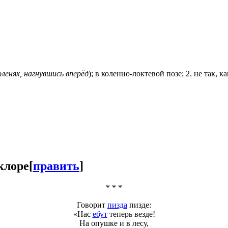
оленях, нагнувшись вперёд
); в коленно-локтевой позе; 2. не так, к
клоре
[
править
]
* * *
Говорит
пизда
пизде:
«Нас
ебут
теперь везде!
На опушке и в лесу,