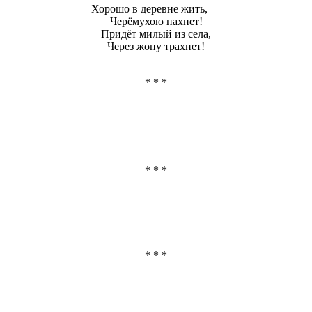
Хорошо в деревне жить, —
Черёмухою пахнет!
Придёт милый из села,
Через жопу
трахнет!
* * *
* * *
* * *