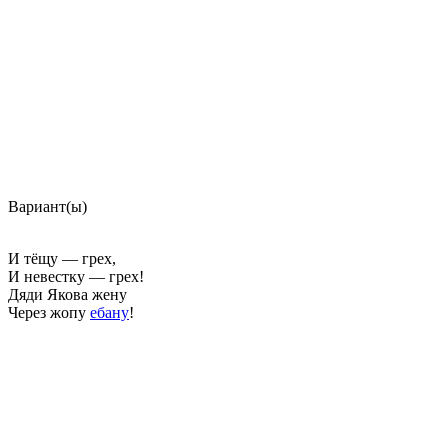
Вариант(ы)
И тёщу — грех,
И невестку — грех!
Дяди Якова жену
Через жопу
ебану
!