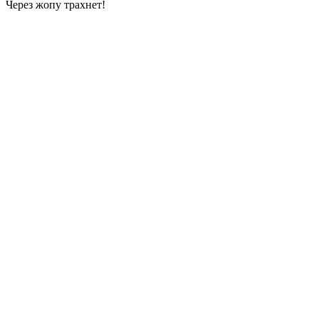
Через жопу
трахнет!