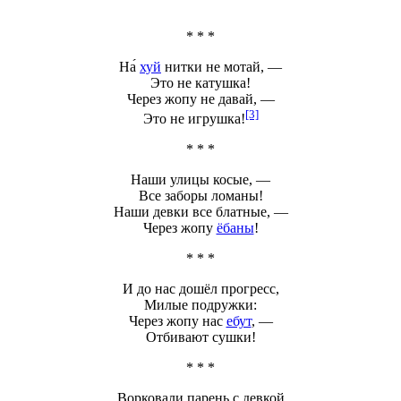
* * *
На́
хуй
нитки не мотай, —
Это не катушка!
Через жопу
не давай, —
[3]
Это не игрушка!
* * *
Наши улицы косые, —
Все заборы ломаны!
Наши девки все блатные, —
Через жопу
ёбаны
!
* * *
И до нас дошёл прогресс,
Милые подружки:
Через жопу
нас
ебут
, —
Отбивают сушки!
* * *
Ворковали парень с девкой