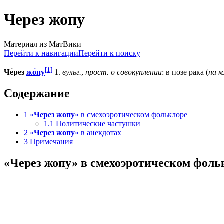
Через жопу
Материал из МатВики
Перейти к навигации
Перейти к поиску
[1]
Че́рез
жо́пу
1.
вульг.
,
прост.
о совокуплении
: в позе рака (
на к
Содержание
1
«
Через жопу
» в смехоэротическом фольклоре
1.1
Политические частушки
2
«
Через жопу
» в анекдотах
3
Примечания
«
Через жопу
» в смехоэротическом фоль