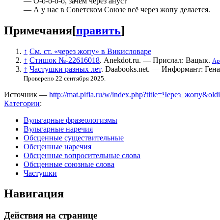
— О-о-о-о-о, зачем через анус?
— А у нас в Советском Союзе всё
через жопу
делается.
Примечания
[
править
]
↑
См. ст. «через жопу» в Викисловаре
↑
Стишок №-22616018
. Anekdot.ru. — Прислал: Вацык.
Ар
↑
Частушки разных лет
. Daabooks.net. — Информант: Гена 
Проверено 22 сентября 2025.
Источник —
http://mat.pifia.ru/w/index.php?title=Через_жопу&ol
Категории
:
Вульгарные фразеологизмы
Вульгарные наречия
Обсценные существительные
Обсценные наречия
Обсценные вопросительные слова
Обсценные союзные слова
Частушки
Навигация
Действия на странице