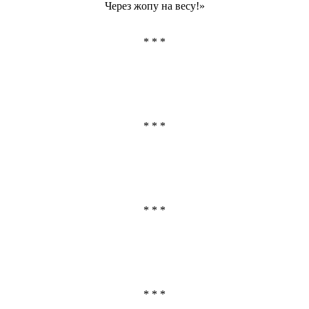
Через жопу
на весу!»
* * *
* * *
* * *
* * *