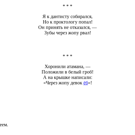
* * *
Я к дантисту собирался,
Но к проктологу попал!
Он принять не отказался, —
Зубы
через жопу
рвал!
* * *
Хоронили атамана, —
Положили в белый гроб!
А на крышке написали:
«
Через жопу
девок
ёб
»!
еем.