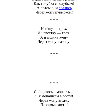
Как голубка с голубком!
А потом они
ебались
Через жопу
кувырком!
* * *
И тёщу — грех,
И невестку — грех!
А я дядину жену
Через жопу
шатану!
* * *
* * *
Собираюсь в монастырь
Я к монашкам в гости!
Через жопу
засажу
По самые кости!