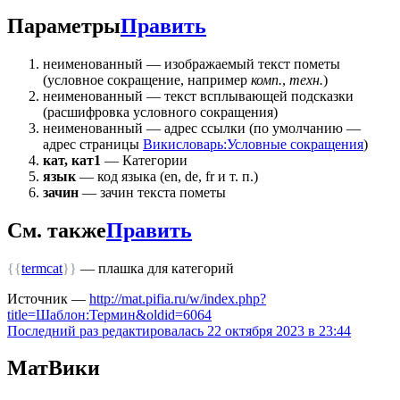
Параметры
Править
неименованный — изображаемый текст пометы
(условное сокращение, например
комп.
,
техн.
)
неименованный — текст всплывающей подсказки
(расшифровка условного сокращения)
неименованный — адрес ссылки (по умолчанию —
адрес страницы
Викисловарь:Условные сокращения
)
кат, кат1
— Категории
язык
— код языка (en, de, fr и т. п.)
зачин
— зачин текста пометы
См. также
Править
{{
termcat
}}
— плашка для категорий
Источник —
http://mat.pifia.ru/w/index.php?
title=Шаблон:Термин&oldid=6064
Последний раз редактировалась 22 октября 2023 в 23:44
МатВики