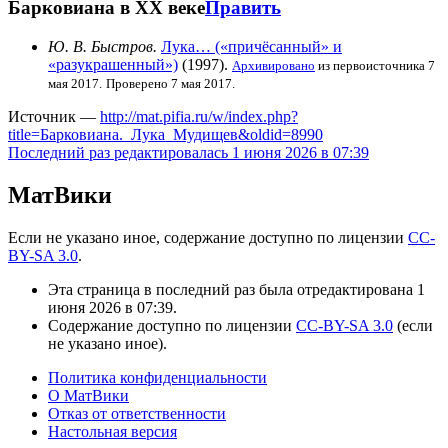
Барковиана в XX веке
Править
Ю. В. Быстров.
Лука… («причёсанный» и
«разукрашенный»)
(1997).
Архивировано
из первоисточника 7
мая 2017.
Проверено 7 мая 2017.
Источник —
http://mat.pifia.ru/w/index.php?
title=Барковиана._Лука_Мудищев&oldid=8990
Последний раз редактировалась 1 июня 2026 в 07:39
МатВики
Если не указано иное, содержание доступно по лицензии
CC-
BY-SA 3.0
.
Эта страница в последний раз была отредактирована 1
июня 2026 в 07:39.
Содержание доступно по лицензии
CC-BY-SA 3.0
(если
не указано иное).
Политика конфиденциальности
О МатВики
Отказ от ответственности
Настольная версия