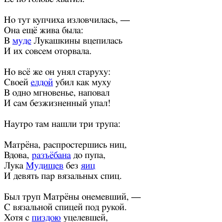
Но тут купчиха изловчилась, —
Она ещё жива была:
В
муде
Лукашкины вцепилась
И их совсем оторвала.
Но всё же он унял старуху:
Своей
елдой
убил как муху
В одно мгновенье, наповал
И сам безжизненный упал!
Наутро там нашли три трупа:
Матрёна, распростершись ниц,
Вдова,
разъёбана
до пупа,
Лука
Мудищев
без
яиц
И девять пар вязальных спиц.
Был труп Матрёны онемевший, —
С вязальной спицей под рукой.
Хотя с
пиздою
уцелевшей,