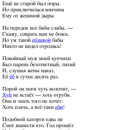
Ещё не старой был поры.
Но приключилася кончина
Ему от жениной дыры.
На передок все бабы слабы, —
Скажу, соврать вам не боясь.
Но уж такой
ебливой
бабы
Никто не видел отродясь!
Покойный муж моей купчихи
Был парень безответный, тихий
И, слушая жены наказ,
Её
ёб
в сутки десять раз.
Порой он ноги чуть волочит, —
Хуй
не встаёт — хоть отруби.
Она и знать того не хочет:
Хоть плачь, а всё-таки
еби
!
Подобной каторги едва ли
Смог вынести кто. Год прошёл