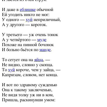
И даже в
еблишке
обычной
Ей угодить никто не мог:
У одного —
хуй
неприличный,
А у другого — короток.
У третьего — уж очень тонок
А у четвёртого —
муде
Похоже на пивной бочонок
И больно бьётся по
манде
.
То сетует она на
яйца
, —
Не видно, словно у скопца.
То
хуй
короче, чем у зайца, —
Капризам, словом, нет конца.
И вот по здравому сужденью
Она к такому заключенью,
Не видя толку уж ни в ком,
Пришла, раскинувши умом: