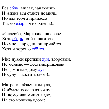
Без
ебли
, милая, зачахнешь,
И жизнь вся станет не мила.
Но для тебя я припасла
Такого
ёбаря
, что ахнешь!»
«Спасибо, Марковна, на слове.
Хоть
ёбарь
твой и наготове,
Но мне навряд ли он придётся,
Хотя и хорошо
ебётся
.
Мне нужен крепкий
хуй
, здоровый,
Не меньше — десятивершковый.
Не дам я каждому
хую
Посуду пакостить свою!»
Матрёна табаку нюхнула,
О чём-то тяжело вздохнула,
И, помолчав минуты две,
На это молвила вдове: