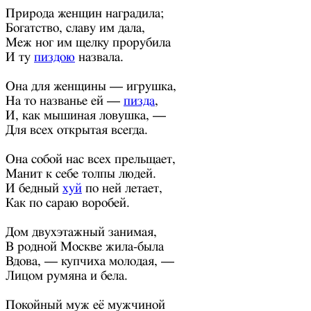
Природа женщин наградила;
Богатство, славу им дала,
Меж ног им щелку прорубила
И ту
пиздою
назвала.
Она для женщины — игрушка,
На то названье ей —
пизда
,
И, как мышиная ловушка, —
Для всех открытая всегда.
Она собой нас всех прельщает,
Манит к себе толпы людей.
И бедный
хуй
по ней летает,
Как по сараю воробей.
Дом двухэтажный занимая,
В родной Москве жила-была
Вдова, — купчиха молодая, —
Лицом румяна и бела.
Покойный муж её мужчиной