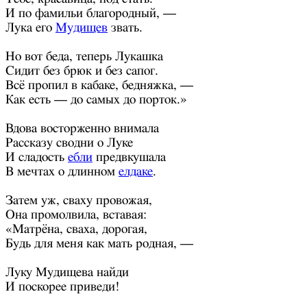
И по фамильи благородный, —
Лука его
Мудищев
звать.
Но вот беда, теперь Лукашка
Сидит без брюк и без сапог.
Всё пропил в кабаке, бедняжка, —
Как есть — до самых до порток.»
Вдова восторженно внимала
Рассказу сводни о Луке
И сладость
ебли
предвкушала
В мечтах о длинном
елдаке
.
Затем уж, сваху провожая,
Она промолвила, вставая:
«Матрёна, сваха, дорогая,
Будь для меня как мать родная, —
Луку Мудищева найди
И поскорее приведи!