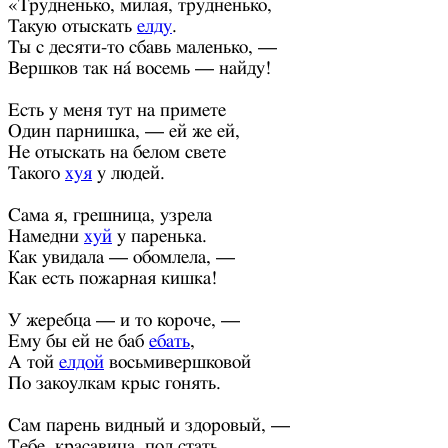
«Трудненько, милая, трудненько,
Такую отыскать
елду
.
Ты с десяти-то сбавь маленько, —
Вершков так на́ восемь — найду!
Есть у меня тут на примете
Один парнишка, — ей же ей,
Не отыскать на белом свете
Такого
хуя
у людей.
Сама я, грешница, узрела
Намедни
хуй
у паренька.
Как увидала — обомлела, —
Как есть пожарная кишка!
У жеребца — и то короче, —
Ему бы ей не баб
ебать
,
А той
елдой
восьмивершковой
По закоулкам крыс гонять.
Сам парень видный и здоровый, —
Тебе, красавица, под стать.