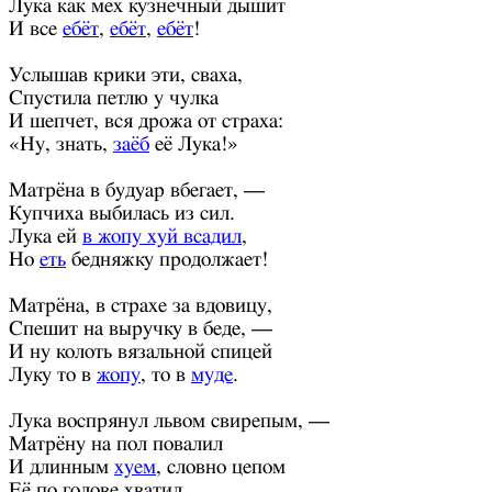
Лука как мех кузнечный дышит
И все
ебёт
,
ебёт
,
ебёт
!
Услышав крики эти, сваха,
Спустила петлю у чулка
И шепчет, вся дрожа от страха:
«Ну, знать,
заёб
её Лука!»
Матрёна в будуар вбегает, —
Купчиха выбилась из сил.
Лука ей
в жопу хуй всадил
,
Но
еть
бедняжку продолжает!
Матрёна, в страхе за вдовицу,
Спешит на выручку в беде, —
И ну колоть вязальной спицей
Луку то в
жопу
, то в
муде
.
Лука воспрянул львом свирепым, —
Матрёну на пол повалил
И длинным
хуем
, словно цепом
Её по голове хватил.