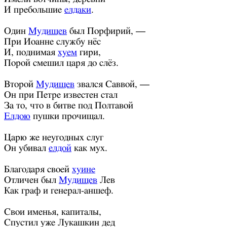
И пребольшие
елдаки
.
Один
Мудищев
был Порфирий, —
При Иоанне службу нёс
И, поднимая
хуем
гири,
Порой смешил царя до слёз.
Второй
Мудищев
звался Саввой, —
Он при Петре известен стал
За то, что в битве под Полтавой
Елдою
пушки прочищал.
Царю же неугодных слуг
Он убивал
елдой
как мух.
Благодаря своей
хуине
Отличен был
Мудищев
Лев
Как граф и генерал-аншеф.
Свои именья, капиталы,
Спустил уже Лукашкин дед