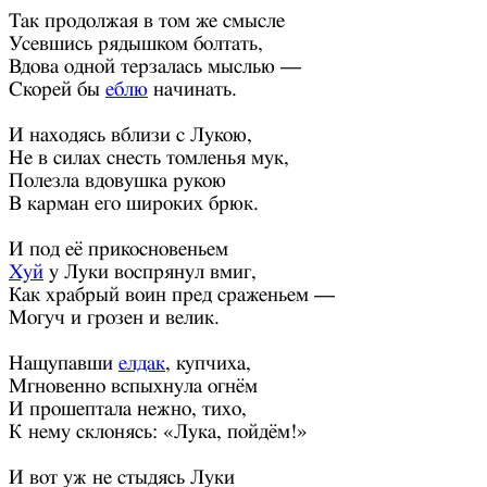
Так продолжая в том же смысле
Усевшись рядышком болтать,
Вдова одной терзалась мыслью —
Скорей бы
еблю
начинать.
И находясь вблизи с Лукою,
Не в силах снесть томленья мук,
Полезла вдовушка рукою
В карман его широких брюк.
И под её прикосновеньем
Хуй
у Луки воспрянул вмиг,
Как храбрый воин пред сраженьем —
Могуч и грозен и велик.
Нащупавши
елдак
, купчиха,
Мгновенно вспыхнула огнём
И прошептала нежно, тихо,
К нему склонясь: «Лука, пойдём!»
И вот уж не стыдясь Луки