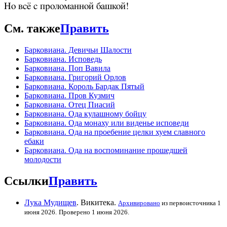
Но всё с проломанной башкой!
См. также
Править
Барковиана. Девичьи Шалости
Барковиана. Исповедь
Барковиана. Поп Вавила
Барковиана. Григорий Орлов
Барковиана. Король Бардак Пятый
Барковиана. Пров Кузмич
Барковиана. Отец Пиасий
Барковиана. Ода кулашному бойцу
Барковиана. Ода монаху или виденье исповеди
Барковиана. Ода на проебение целки хуем славного
ебаки
Барковиана. Ода на воспоминание прошедшей
молодости
Ссылки
Править
Лука Мудищев
. Викитека.
Архивировано
из первоисточника 1
июня 2026.
Проверено 1 июня 2026.