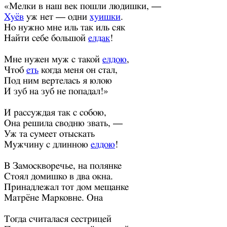
«Мелки в наш век пошли людишки, —
Хуёв
уж нет — одни
хуишки
.
Но нужно мне иль так иль сяк
Найти себе большой
елдак
!
Мне нужен муж с такой
елдою
,
Чтоб
еть
когда меня он стал,
Под ним вертелась я юлою
И зуб на зуб не попадал!»
И рассуждая так с собою,
Она решила сводню звать, —
Уж та сумеет отыскать
Мужчину с длинною
елдою
!
В Замоскворечье, на полянке
Стоял домишко в два окна.
Принадлежал тот дом мещанке
Матрёне Марковне. Она
Тогда считалася сестрицей