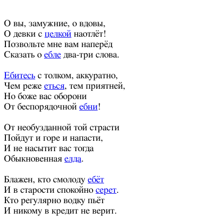
О вы, замужние, о вдовы,
О девки с
целкой
наотлёт!
Позвольте мне вам наперёд
Сказать о
ебле
два-три слова.
Ебитесь
с толком, аккуратно,
Чем реже
еться
, тем приятней,
Но боже вас оборони
От беспорядочной
ебни
!
От необузданной той страсти
Пойдут и горе и напасти,
И не насытит вас тогда
Обыкновенная
елда
.
Блажен, кто смолоду
ебёт
И в старости спокойно
серет
.
Кто регулярно водку пьёт
И никому в кредит не верит.