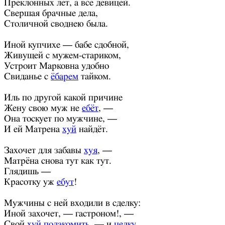
Преклонных лет, а всё девицей.
Свершая брачные дела,
Столичной своднею была.
Иной купчихе — бабе сдобной,
Живущей с мужем-стариком,
Устроит Марковна удобно
Свиданье с
ёбарем
тайком.
Иль по другой какой причине
Жену свою муж не
ебёт
, —
Она тоскует по мужчине, —
И ей Матрена
хуй
найдёт.
Захочет для забавы
хуя
, —
Матрёна снова тут как тут.
Глядишь —
Красотку уж
ебут
!
Мужчины с ней входили в сделку:
Иной захочет, — гастроном!, —
Свой
хуй полакомить
, — и
целку