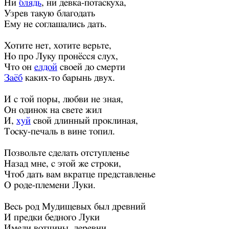
Ни
блядь
, ни девка-потаскуха,
Узрев такую благодать
Ему не соглашались дать.
Хотите нет, хотите верьте,
Но про Луку пронёсся слух,
Что он
елдой
своей до смерти
Заёб
каких-то барынь двух.
И с той поры, любви не зная,
Он одинок на свете жил
И,
хуй
свой длинный проклиная,
Тоску-печаль в вине топил.
Позвольте сделать отступленье
Назад мне, с этой же строки,
Чтоб дать вам вкратце представленье
О роде-племени Луки.
Весь род Мудищевых был древний
И предки бедного Луки
Имели вотчины, деревни