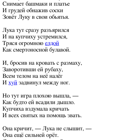
Снимает башмаки и платье
И грудей обнажив соски
Зовёт Луку в свои обьятья.
Лука тут сразу разъярился
И на купчиху устремился,
Тряся огромною
елдой
Как смертоносной булавой.
И, бросив на кровать с размаху,
Заворотивши ей рубаху,
Всем телом на неё налёг
И
хуй
задвинул между ног.
Но тут игра плохою вышла, —
Как будто ей всадили дышло.
Купчиха вздумала кричать
И всех святых на помощь звать.
Она кричит, — Лука не слышит, —
Она ещё сильней орёт.