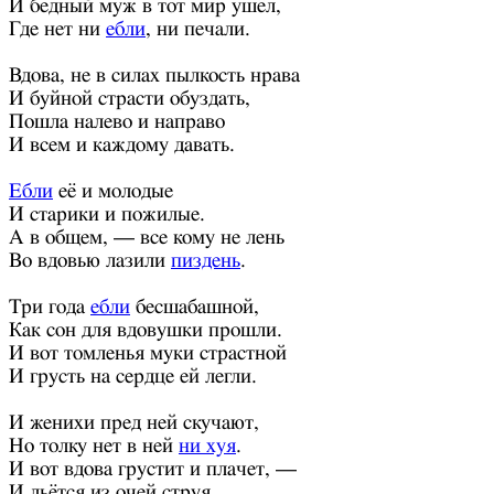
И бедный муж в тот мир ушёл,
Где нет ни
ебли
, ни печали.
Вдова, не в силах пылкость нрава
И буйной страсти обуздать,
Пошла налево и направо
И всем и каждому давать.
Ебли
её и молодые
И старики и пожилые.
А в общем, — все кому не лень
Во вдовью лазили
пиздень
.
Три года
ебли
бесшабашной,
Как сон для вдовушки прошли.
И вот томленья муки страстной
И грусть на сердце ей легли.
И женихи пред ней скучают,
Но толку нет в ней
ни хуя
.
И вот вдова грустит и плачет, —
И льётся из очей струя.