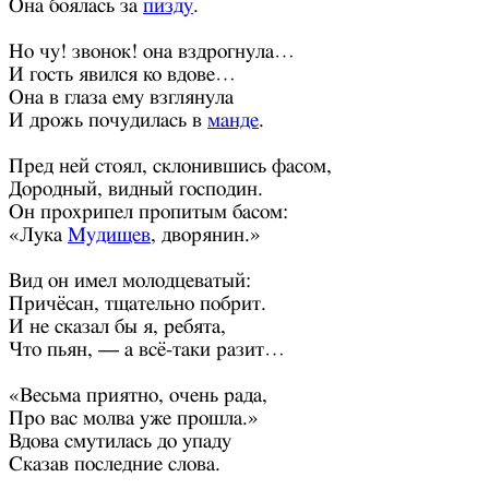
Она боялась за
пизду
.
Но чу! звонок! она вздрогнула…
И гость явился ко вдове…
Она в глаза ему взглянула
И дрожь почудилась в
манде
.
Пред ней стоял, склонившись фасом,
Дородный, видный господин.
Он прохрипел пропитым басом:
«Лука
Мудищев
, дворянин.»
Вид он имел молодцеватый:
Причёсан, тщательно побрит.
И не сказал бы я, ребята,
Что пьян, — а всё-таки разит…
«Весьма приятно, очень рада,
Про вас молва уже прошла.»
Вдова смутилась до упаду
Сказав последние слова.