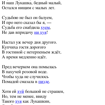
И наш Лукашка, бедный малый,
Остался нищим с малых лет.
Судьбою не был он балуем,
И про него сказал бы я, —
Судьба его снабдила
хуем
,
Не дав впридачу
ни хуя
!
Настал уж вечер дня другого.
Купчиха гостя дорогого
В гостиной с нетерпеньем ждёт,
А время медленно идёт.
Пред вечерком она помылась
В пахучей розовой воде.
Чтобы худа не случилось
Помадой смазала в
пизде
.
Хотя ей
хуй
большой не страшен,
Но, тем не менее, ввиду
Такого
хуя
как Лукашкин,