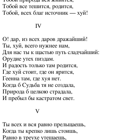
Тобой все тешится, родится,
Тобой, всех благ источник — хуй!
IV
О! дар, из всех даров дражайший!
Ты, хуй, всего нужнее нам,
Для нас ты к щастью путь сладчайший:
Орудие утех пиздам.
И радость только там родится,
Где хуй стоит, где он ярится,
Геенна там, где хуя нет.
Когда б Судьба тя не создала,
Природа б целкою страдала,
И пребыл бы кастратом свет.
V
Ты всех и вся равно прельщаешь,
Когда ты крепко лишь стоишь,
Равно в треухе утешаешь,