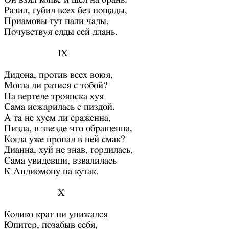
Разил, губил всех без пощады,
Приамовы тут пали чады,
Почувствуя елды сей длань.
IX
Дидона, против всех воюя,
Могла ли ратися с тобой?
На вертеле троянска хуя
Сама исжарилась с пиздой.
А та не хуем ли сраженна,
Пизда, в звезде что обращенна,
Когда уже пропал в ней смак?
Дианна, хуй не знав, гордилась,
Сама увидевши, взвалилась
К Андиомону на кутак.
X
Колико крат ни унижался
Юпитер, позабыв себя,