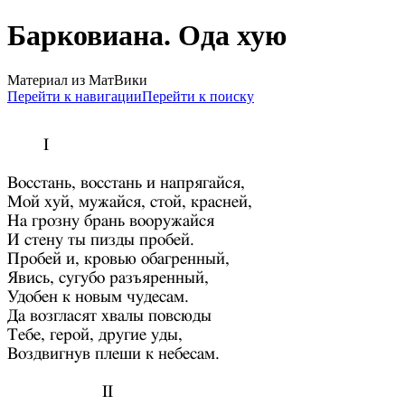
Барковиана. Ода хую
Материал из МатВики
Перейти к навигации
Перейти к поиску
I
Восстань, восстань и напрягайся,
Мой хуй, мужайся, стой, красней,
На грозну брань вооружайся
И стену ты пизды пробей.
Пробей и, кровью обагренный,
Явись, сугубо разъяренный,
Удобен к новым чудесам.
Да возгласят хвалы повсюды
Тебе, герой, другие уды,
Воздвигнув плеши к небесам.
II