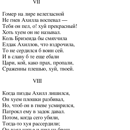
VII
Гомер на лире велегласной
Не гнев Ахилла воспевал —
Тебя он пел, о! хуй прекрасный!
Хоть хуем он не называл.
Коль Бризеида бы смяхчила
Елдак Ахиллов, что вздрочила,
То не сердился б воин сей.
И в славу б те еще ебали
Цари, кой, како прах, пропали,
Сраженны плешью, хуй, твоей.
VIII
Когда пизды Ахилл лишился,
Он хуем плошки разбивал,
Но, чтоб он в гневе усмирился,
Патрокл ему в задок давал.
Потом, когда сего убили,
Тогда-то хуя рассердили;
Он взял копье и шел на брань.