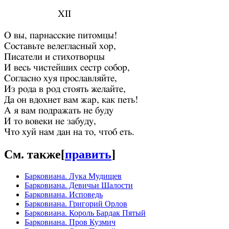
XII
О вы, парнасские питомцы!
Составьте велегласный хор,
Писатели и стихотворцы
И весь чистейших сестр собор,
Согласно хуя прославляйте,
Из рода в род стоять желайте,
Да он вдохнет вам жар, как петь!
А я вам подражать не буду
И то вовеки не забуду,
Что хуй нам дан на то, чтоб еть.
См. также
[
править
]
Барковиана. Лука Мудищев
Барковиана. Девичьи Шалости
Барковиана. Исповедь
Барковиана. Григорий Орлов
Барковиана. Король Бардак Пятый
Барковиана. Пров Кузмич