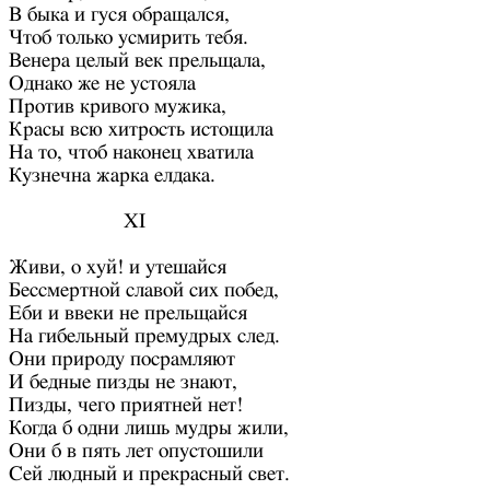
В быка и гуся обращался,
Чтоб только усмирить тебя.
Венера целый век прельщала,
Однако же не устояла
Против кривого мужика,
Красы всю хитрость истощила
На то, чтоб наконец хватила
Кузнечна жарка елдака.
XI
Живи, о хуй! и утешайся
Бессмертной славой сих побед,
Еби и ввеки не прельщайся
На гибельный премудрых след.
Они природу посрамляют
И бедные пизды не знают,
Пизды, чего приятней нет!
Когда б одни лишь мудры жили,
Они б в пять лет опустошили
Сей людный и прекрасный свет.