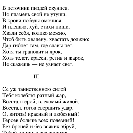
В источник пиздей окунися,
Но пламень свой не утуши,
В крови победы омочися
И плешью, хуй, стихи пиши.
Хвали себя, колико можно,
Чтоб быть хвалену, хвастать должно:
Дар гибнет там, где славы нет.
Хотя ты грановит и ярок,
Хоть толст, красен, ретив и жарок,
Не скажешь — не узнает свет.
III
Се уж таинственною силой
Тебя колеблет ратный жар,
Восстал герой, влекомый жилой,
Восстал, готов свершить удар.
О, витязь! красный и любезный!
Героев больше всех полезный!
Без броней и без всяких збруй,
Тобой природа вся живится,