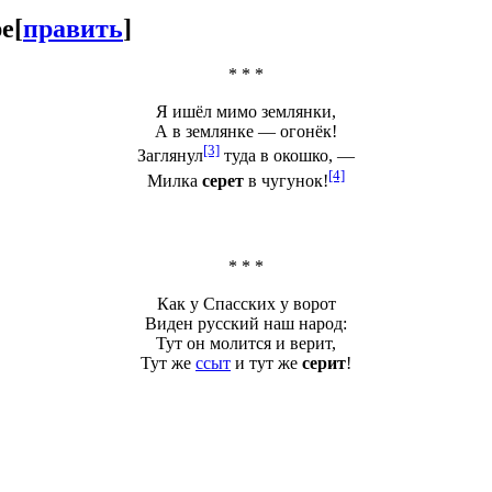
ре
[
править
]
* * *
Я ишёл мимо землянки,
А в землянке — огонёк!
[3]
Заглянул
туда в окошко, —
[4]
Милка
серет
в чугунок!
* * *
Как у Спасских у ворот
Виден русский наш народ:
Тут он молится и верит,
Тут же
ссыт
и тут же
серит
!