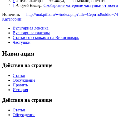
↑
У публикатора —
загл
а
нул
, — возможно, опечатка.
↑
Андрей Ветер.
Скобарские матерные частушки от моего
Источник —
http://mat.pifia.ru/w/index.php?title=Серить&oldid=7
Категории
:
Вульгарная лексика
Вульгарные глаголы
Статьи со ссылками на Викисловарь
Частушки
Навигация
Действия на странице
Статья
Обсуждение
Править
История
Действия на странице
Статья
Обсуждение