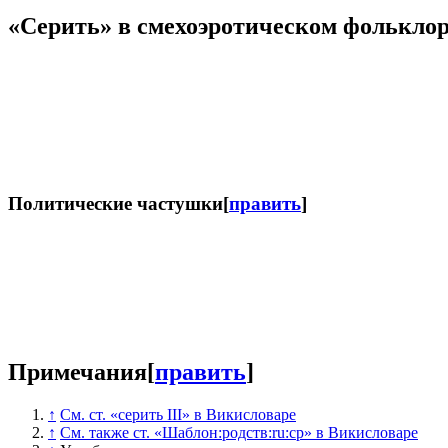
«
Серить
» в смехоэротическом фолькло
Политические частушки
[
править
]
Примечания
[
править
]
↑
См. ст. «серить III» в Викисловаре
↑
См. также ст. «Шаблон:родств:ru:ср» в Викисловаре