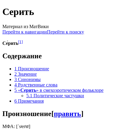
Серить
Материал из МатВики
Перейти к навигации
Перейти к поиску
[1]
Се́рить
Содержание
1
Произношение
2
Значение
3
Синонимы
4
Родственные слова
5
«
Серить
» в смехоэротическом фольклоре
5.1
Политические частушки
6
Примечания
Произношение
[
править
]
МФА: [ˈsʲerʲɪtʲ]