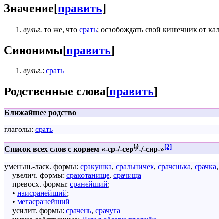
Значение
[
править
]
вульг.
то же, что
срать
; освобождать свой кишечник от ка
Синонимы
[
править
]
вульг.
:
срать
Родственные слова
[
править
]
Ближайшее родство
глаголы:
срать
[2]
Список всех слов с корнем «-ср-/-сер⁽ʲ⁾-/-сир-»
уменьш.-ласк. формы:
сракушка
,
сральничек
,
сраченька
,
срачка
увелич. формы:
сракотанище
,
срачища
превосх. формы:
сранейший
;
•
наисранейший
;
•
мегасранейший
усилит. формы:
срачень
,
срачуга