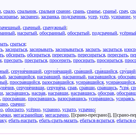
н
,
срало
,
сральник
,
сральня
срание
,
срань
,
сранье
,
сраньё
,
срач
,
ср
асиранье
,
засранец
,
засранка
,
подсрачник
,
усер
,
усёр
,
усирание
,
у
рачешный
,
срачный
,
срачужный
;
ранный
,
насратый
,
обосранный
,
обосратый
,
подсрачный
,
усёрны
рать
,
сраться
;
ть
,
засираться
,
засирывать
,
засирываться
,
засрать
,
засраться
,
изоср
ть
,
обсирать
,
обсираться
,
пересирать
,
пересираться
,
пересрать
,
пе
я
,
пресрать
,
пресраться
,
просерить
,
просирать
,
просираться
,
прос
нный
,
серуня́чивший
,
серуня́чащий
,
сра́вший
,
сра́вшийся
,
сру́щий
ный
,
засра́вшийся
,
насра́вший
,
на́сранный
,
насра́вшийся
,
обосра́
нный
,
просра́вшийся
,
разосра́вшийся
,
усира́вшийся
,
усира́ющийся
уня́чив
,
серуня́чивши
,
серуня́ча
,
срав
,
сра́вши
,
сра́вшись
,
*сря́
,
ср
ши
,
засра́вшись
,
насра́в
,
насра́вши
,
насра́вшись
,
обосра́в
,
обосра́в
,
просра́вши
,
просра́вшись
,
разосра́вшись
,
усира́вшись
,
усира́ясь
ешно
,
срачно
;
но
,
обосрато
,
усёрно
,
усранно
,
усрато
,
усрачно
;
рачки
,
мегасранейше
,
мегасрачно
, [[|срано-пре́́срано]], [[|срано-пе
раку
,
ебать-насрать
,
ебать-срать-мазать
,
ебаться-всраться
,
ебаться-