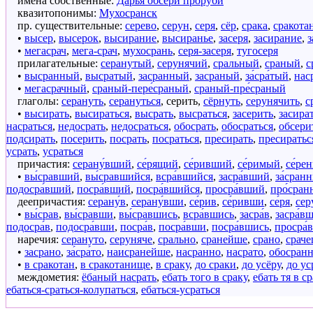
имена собственные:
Дарья обсери проруби
квазитопонимы:
Мухосранск
пр. существительные:
серево
,
серун
,
серя
,
сёр
,
срака
,
сракота
•
высер
,
высерок
,
высирание
,
высиранье
,
засеря
,
засирание
,
з
•
мегасрач
,
мега-срач
,
мухосрань
,
серя-засеря
,
тугосеря
прилагательные:
серанутый
,
серунячий
,
сральный
,
сраный
,
с
•
высранный
,
высратый
,
засранный
,
засраный
,
за́сра́тый
,
нас
•
мегасрачный
,
сраный-пере́сраный
,
сраный-пре́сраный
глаголы:
серануть
,
серануться
,
серить
,
сёрнуть
,
серунячить
,
с
•
высирать
,
высираться
,
высрать
,
высраться
,
засерить
,
засира
насраться
,
недосрать
,
недосраться
,
обосрать
,
обосраться
,
обсери
подсирать
,
посерить
,
посрать
,
посраться
,
пресирать
,
пресиратьс
усрать
,
усраться
причастия:
серану́вший
,
се́рящий
,
се́ривший
,
се́римый
,
се́ре
•
вы́сравший
,
вы́сравшийся
,
всра́вшийся
,
засра́вший
,
за́сран
подосра́вший
,
посра́вший
,
посра́вшийся
,
просра́вший
,
про́сра
деепричастия:
серану́в
,
серану́вши
,
се́рив
,
се́ривши
,
се́ря
,
сер
•
вы́срав
,
вы́сравши
,
вы́сравшись
,
всра́вшись
,
засра́в
,
засра́в
подосра́в
,
подосра́вши
,
посра́в
,
посра́вши
,
посра́вшись
,
просра́в
наречия:
серануто
,
серуняче
,
срально
,
сранейше
,
срано
,
срач
•
засрано
,
за́сра́то
,
наисранейше
,
насранно
,
насрато
,
обосран
•
в сракотан
,
в сракотанище
,
в сраку
,
до сраки
,
до усёру
,
до ус
междометия:
ёбаный насрать
,
ебать того в сраку
,
ебать тя в с
ебаться-сраться-колупаться
,
ебаться-усраться