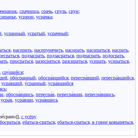
ачешник
,
срачница
,
срачь
,
сруль
,
срун
;
сиранье
,
усирон
,
усрачка
;
й
,
усранный
,
усратый
,
усрачный
;
аться
,
насерить
,
насерунячить
,
насирать
,
насираться
,
насрать
,
ресраться
,
подзасрать
,
подзасраться
,
поднасрать
,
подосрать
,
рать
,
просраться
,
разосраться
,
разсираться
,
усирать
,
усираться
,
,
сру́щийся
;
вший
,
обо́сранный
,
обосра́вшийся
,
пересра́вший
,
пересра́вшийся
,
,
усра́вший
,
у́сранный
,
усра́вшийся
ясь
;
ши
,
обосра́вшись
,
пересра́в
,
пересра́вши
,
пересра́вшись
,
,
усра́в
,
усра́вши
,
усра́вшись
ре́́срано]],
с усёру
обосраться
,
ебаться-сраться
,
ебаться-сраться, в говне ковыряться
,