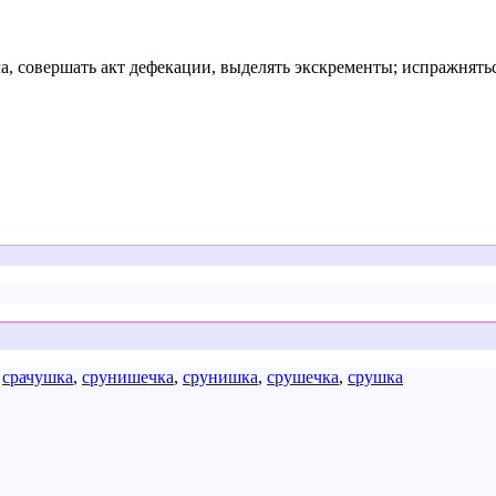
ла, совершать акт дефекации, выделять экскременты; испражнять
,
срачушка
,
срунишечка
,
срунишка
,
срушечка
,
срушка