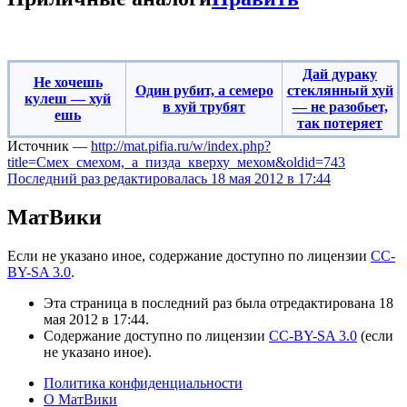
‎‎‎Дай дураку
Не хочешь
Один рубит, а семеро
стеклянный хуй
кулеш — хуй
в хуй трубят‎‎
— не разобьет,
ешь
так потеряет
Источник —
http://mat.pifia.ru/w/index.php?
title=Смех_смехом,_а_пизда_кверху_мехом&oldid=743
Последний раз редактировалась 18 мая 2012 в 17:44
МатВики
Если не указано иное, содержание доступно по лицензии
CC-
BY-SA 3.0
.
Эта страница в последний раз была отредактирована 18
мая 2012 в 17:44.
Содержание доступно по лицензии
CC-BY-SA 3.0
(если
не указано иное).
Политика конфиденциальности
О МатВики