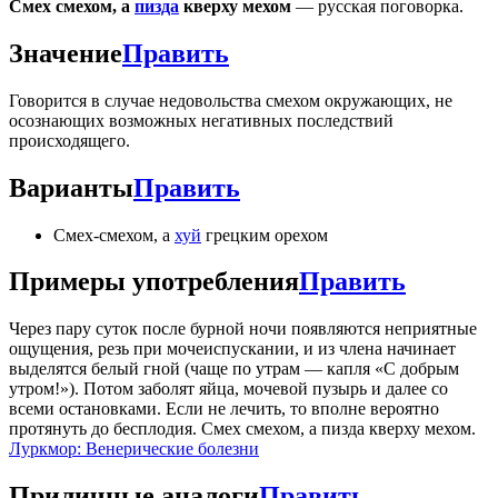
Смех смехом, а
пизда
кверху мехом
— русская поговорка.
Значение
Править
Говорится в случае недовольства смехом окружающих, не
осознающих возможных негативных последствий
происходящего.
Варианты
Править
Смех-смехом, а
хуй
грецким орехом
Примеры употребления
Править
Через пару суток после бурной ночи появляются неприятные
ощущения, резь при мочеиспускании, и из члена начинает
выделятся белый гной (чаще по утрам — капля «С добрым
утром!»). Потом заболят яйца, мочевой пузырь и далее со
всеми остановками. Если не лечить, то вполне вероятно
протянуть до бесплодия. Смех смехом, а пизда кверху мехом.
Луркмор: Венерические болезни
Приличные аналоги
Править