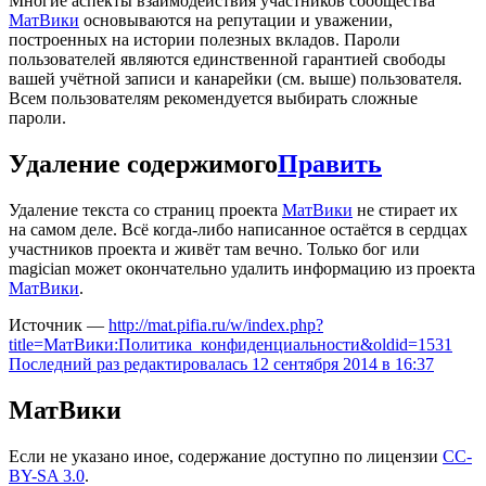
Многие аспекты взаимодействия участников сообщества
МатВики
основываются на репутации и уважении,
построенных на истории полезных вкладов. Пароли
пользователей являются единственной гарантией свободы
вашей учётной записи и канарейки (см. выше) пользователя.
Всем пользователям рекомендуется выбирать сложные
пароли.
Удаление содержимого
Править
Удаление текста со страниц проекта
МатВики
не стирает их
на самом деле. Всё когда-либо написанное остаётся в сердцах
участников проекта и живёт там вечно. Только бог или
magician может окончательно удалить информацию из проекта
МатВики
.
Источник —
http://mat.pifia.ru/w/index.php?
title=МатВики:Политика_конфиденциальности&oldid=1531
Последний раз редактировалась 12 сентября 2014 в 16:37
МатВики
Если не указано иное, содержание доступно по лицензии
CC-
BY-SA 3.0
.