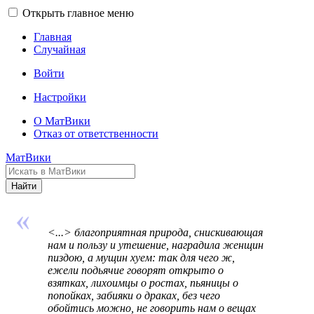
Открыть главное меню
Главная
Случайная
Войти
Настройки
О МатВики
Отказ от ответственности
МатВики
Найти
<...> благоприятная природа, снискивающая
нам и пользу и утешение, наградила женщин
пиздою, а мущин хуем: так для чего ж,
ежели подьячие говорят открыто о
взятках, лихоимцы о ростах, пьяницы о
попойках, забияки о драках, без чего
обойтись можно, не говорить нам о вещах