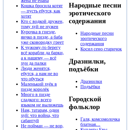
жена не ёбана
Народные песни
Кошка бросила котят
— пусть ебутся, как
эротического
хотят‎
содержания
Кто с водкой дружен,
тому хуй не нужен
Курочка в гнезде,
Народные песни
яичко в пизде, а баба
эротического
уже сковородку греет
содержания
К чужому-то берегу
Косил сено старичок
всё корабли да барки,
а к нашему — всё
Дразнилки,
хуи да палки
подъёбки
Люди женятся,
ебутся, а нам не во
что обуться
Дразнилки
Маленький хуёк в
Подъёбки
пизде королёк
Много в пизде
Городской
сладкого: всего
языком не вылижешь
фольклор
Нам, татарам, один
хуй: что война, что
Галя, комсомолочка
сабантуй‎
блатная…
Не пойман — не вор,
Куплеты Евы