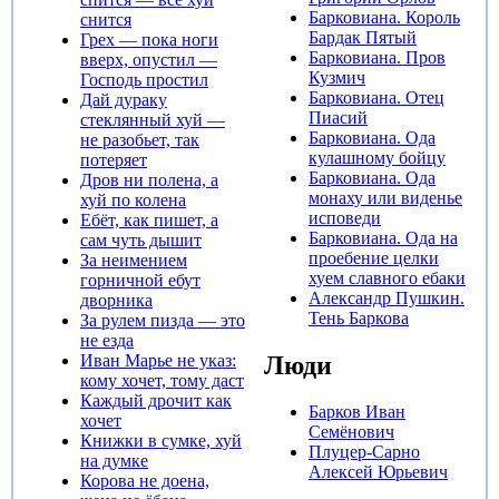
Барковиана. Король
снится
Бардак Пятый
Грех — пока ноги
Барковиана. Пров
вверх, опустил —
Кузмич
Господь простил
Барковиана. Отец
Дай дураку
Пиасий
стеклянный хуй —
Барковиана. Ода
не разобьет, так
кулашному бойцу
потеряет
Барковиана. Ода
Дров ни полена, а
монаху или виденье
хуй по колена
исповеди
Ебёт, как пишет, а
Барковиана. Ода на
сам чуть дышит
проебение целки
За неимением
хуем славного ебаки
горничной ебут
Александр Пушкин.
дворника
Тень Баркова
За рулем пизда — это
не езда
Люди
Иван Марье не указ:
кому хочет, тому даст‎
Каждый дрочит как
Барков Иван
хочет
Семёнович
Книжки в сумке, хуй
Плуцер-Сарно
на думке
Алексей Юрьевич
Корова не доена,