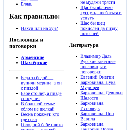
не мудями трясти
Блядь
Щас бы яблочко
куснуть, поебаться и
Как правильно:
уснуть
Щас бы щец
покислей да пизду
Нахуй или на хуй?
потесней
Пословицы и
Литература
поговорки
Владимир Даль.
Армейские
Русские заветные
Шахтёрские
пословицы и
поговорки
Евгений Онегин
Беда за бедой —
Барковиана. Лука
купили мерина, а он
Мудищев
с пиздой
Барковиана. Девичьи
Бабе сто лет, а пизде
Шалости
сносу нет
Барковиана.
В большой семье
Исповедь
еблом не щелкай
Барковиана. Поп
Весна покажет, кто
Вавила
где срал
Барковиана.
Голодной бабе плохо
Григорий Орлов
спится — все хуй