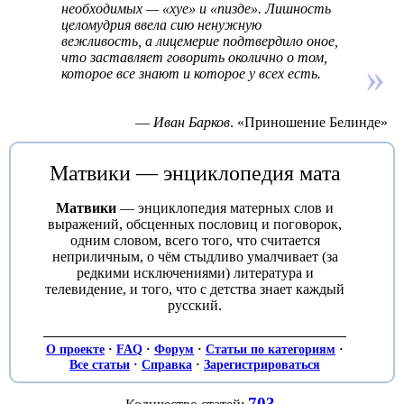
необходимых — «хуе» и «пизде». Лишность
целомудрия ввела сию ненужную
вежливость, а лицемерие подтвердило оное,
что заставляет говорить околично о том,
которое все знают и которое у всех есть.
—
Иван Барков
. «Приношение Белинде»
Матвики — энциклопедия мата
Матвики
— энциклопедия матерных слов и
выражений, обсценных пословиц и поговорок,
одним словом, всего того, что считается
неприличным, о чём стыдливо умалчивает (за
редкими исключениями) литература и
телевидение, и того, что с детства знает каждый
русский.
О проекте
·
FAQ
·
Форум
·
Статьи по категориям
·
Все статьи
·
Справка
·
Зарегистрироваться
703