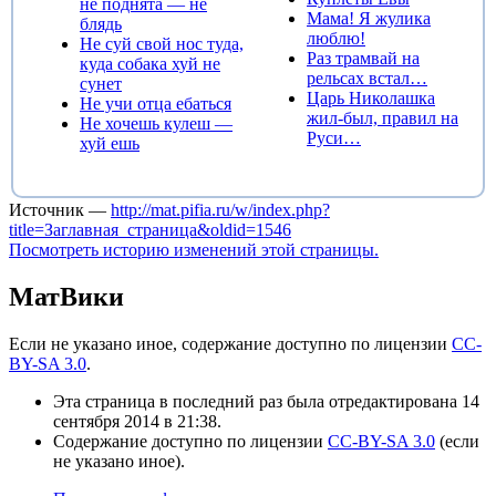
не поднята — не
Мама! Я жулика
блядь
люблю!
Не суй свой нос туда,
Раз трамвай на
куда собака хуй не
рельсах встал…
сунет
Царь Николашка
Не учи отца ебаться
жил-был, правил на
Не хочешь кулеш —
Руси…
хуй ешь
Источник —
http://mat.pifia.ru/w/index.php?
title=Заглавная_страница&oldid=1546
Посмотреть историю изменений этой страницы.
МатВики
Если не указано иное, содержание доступно по лицензии
CC-
BY-SA 3.0
.
Эта страница в последний раз была отредактирована 14
сентября 2014 в 21:38.
Содержание доступно по лицензии
CC-BY-SA 3.0
(если
не указано иное).