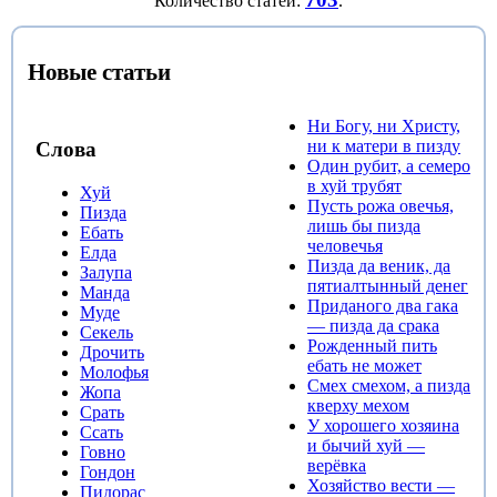
Количество статей:
.
Новые статьи
Ни Богу, ни Христу,
ни к матери в пизду
Слова
Один рубит, а семеро
в хуй трубят
Хуй
Пусть рожа овечья,
Пизда
лишь бы пизда
Ебать
человечья
Елда
Пизда да веник, да
Залупа
пятиалтынный денег
Манда
Приданого два гака
Муде
— пизда да срака
Секель
Рожденный пить
Дрочить
ебать не может‎
Молофья
Смех смехом, а пизда
Жопа
кверху мехом
Срать
У хорошего хозяина
Ссать
и бычий хуй —
Говно
верёвка
Гондон
Хозяйство вести —
Пидорас