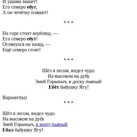
И ушами машет!
Его семеро
ебут
,
А он чечётку пляшет!
* * *
На горе стоит верблюд, —
Его семеро
ебут
!
Оглянулся он назад, —
Ещё семеро стоят!
* * *
Шёл я лесом, видел чудо:
На высоком на дубу
Змей Горыныч, в доску пьяный
Ебёт
бабушку Ягу!
Вариант(ы)
* * *
Шёл я лесом, видел чудо:
На высоком на дубу
Змей Горыныч,
в жопу пьяный
Ебал
бабушку Ягу!