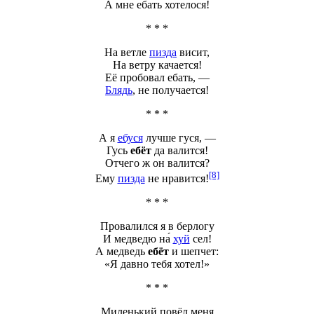
А мне
ебать
хотелося!
* * *
На ветле
пизда
висит,
На ветру качается!
Её пробовал
ебать
, —
Блядь
, не получается!
* * *
А я
ебуся
лучше гуся, —
Гусь
ебёт
да валится!
Отчего ж он валится?
[8]
Ему
пизда
не нравится!
* * *
Провалился я в берлогу
И медведю на́
хуй
сел!
А медведь
ебёт
и шепчет:
«Я давно тебя хотел!»
* * *
Миленький повёл меня