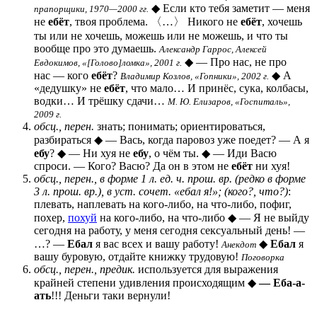
◆ Если кто тебя заметит — меня
прапорщики, 1970—2000 гг.
не
ебёт
, твоя проблема. 〈…〉 Никого не
ебёт
, хочешь
ты или не хочешь, можешь или не можешь, и что ты
вообще про это думаешь.
Александр Гаррос, Алексей
◆ — Про нас, не про
Евдокимов, «[Голово]ломка», 2001 г.
нас — кого
ебёт
?
◆ А
Владимир Козлов, «Гопники», 2002 г.
«дедушку» не
ебёт
, что мало… И принёс, сука, колбасы,
водки… И трёшку сдачи…
М. Ю. Елизаров, «Госпиталь»,
2009 г.
обсц., перен.
знать; понимать; ориентироваться,
разбираться ◆ — Вась, когда паровоз уже поедет? — А я
ебу
? ◆ — Ни хуя не
ебу
, о чём ты. ◆ — Иди Васю
спроси. — Кого? Васю? Да он в этом не
ебёт
ни хуя!
обсц., перен., в форме 1 л. ед. ч. прош. вр. (редко в форме
3 л. прош. вр.), в уст. сочет. «ебал я!»; (кого?, что?)
:
плевать, наплевать на кого-либо, на что-либо, пофиг,
похер,
похуй
на кого-либо, на что-либо ◆ — Я не выйду
сегодня на работу, у меня сегодня сексуальный день! —
…? —
Ебал
я вас всех и вашу работу!
◆
Ебал
я
Анекдот
вашу буровую, отдайте книжку трудовую!
Поговорка
обсц., перен., предик.
используется для выражения
крайней степени удивления происходящим ◆
— Еба-а-
ать
!!! Деньги таки вернули!