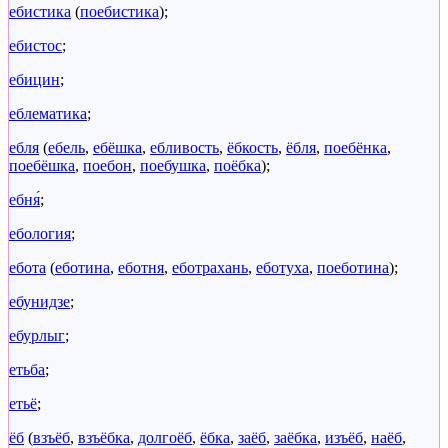
ебистика
(
поебистика
);
ебистос
;
ебицин
;
еблематика
;
ебля
(
ебель
,
ебёшка
,
ебливость
,
ёбкость
,
ёбля
,
поебёнка
,
поебёшка
,
поебон
,
поебушка
,
поёбка
);
ебня́
;
ебология
;
ебота
(
еботина
,
еботня
,
еботрахань
,
еботуха
,
поеботина
);
ебунидзе
;
ебурлыг
;
етьба
;
етьё
;
ёб
(
взъёб
,
взъёбка
,
долгоёб
,
ёбка
,
заёб
,
заёбка
,
изъёб
,
наёб
,