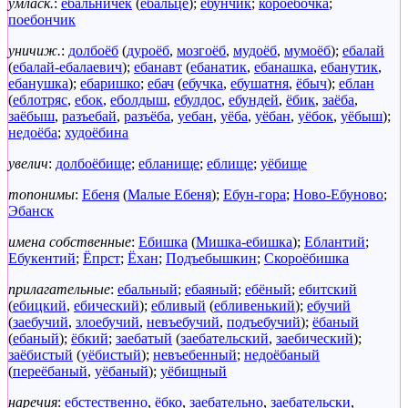
умласк.
:
ебальничек
(
ебальце
);
ебунчик
;
короёбочка
;
поебончик
уничиж.
:
долбоёб
(
дуроёб
,
мозгоёб
,
мудоёб
,
мумоёб
);
ебалай
(
ебалай-ебалаевич
);
ебанавт
(
ебанатик
,
ебанашка
,
ебанутик
,
ебанушка
);
ебаришко
;
ебач
(
ебучка
,
ебушатня
,
ёбыч
);
еблан
(
еблотряс
,
ебок
,
еболдыш
,
ебулдос
,
ебундей
,
ёбик
,
заёба
,
заёбыш
,
разъебай
,
разъёба
,
уебан
,
уёба
,
уёбан
,
уёбок
,
уёбыш
);
недоёба
;
худоёбина
увелич
:
долбоёбище
;
ебланище
;
еблище
;
уёбище
топонимы
:
Ебеня
(
Малые Ебеня
);
Ебун-гора
;
Ново-Ебуново
;
Эбанск
имена собственные
:
Ебишка
(
Мишка-ебишка
);
Еблантий
;
Ебукентий
;
Ёпрст
;
Ёхан
;
Подъебышкин
;
Скороёбишка
прилагательные
:
ебальный
;
ебаяный
;
ебёный
;
ебитский
(
ебицкий
,
ебический
);
ебливый
(
ебливенький
);
ебучий
(
заебучий
,
злоебучий
,
невъебучий
,
подъебучий
);
ёбаный
(
ебаный
);
ёбкий
;
заебатый
(
заебательский
,
заебический
);
заёбистый
(
уёбистый
);
невъебенный
;
недоёбаный
(
переёбаный
,
уёбаный
);
уёбищный
наречия
:
ебстественно
,
ёбко
,
заебательно
,
заебательски
,