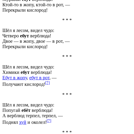
Ктой-то в жопу, ктой-то в рот, —
Перекрыли кислород!
* * *
Шёл я лесом, видел чудо:
Четверо
ебут
верблюда!
Двое — в жопу, двое — в рот, —
Перекрыли кислород!
* * *
Шёл я лесом, видел чудо:
Химики
ебут
верблюда!
Ебут в жопу
,
ебут в рот
, —
[7]
Получают кислород!
* * *
Шёл я лесом, видел чудо:
Попугай
ебёт
верблюда!
А верблюд терпел, терпел, —
[7]
Поднял
хуй
и околел!
* * *