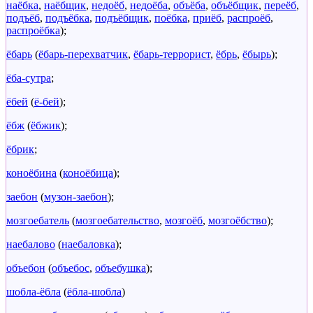
наёбка
,
наёбщик
,
недоёб
,
недоёба
,
объёба
,
объёбщик
,
переёб
,
подъёб
,
подъёбка
,
подъёбщик
,
поёбка
,
приёб
,
распроёб
,
распроёбка
);
ёбарь
(
ёбарь-перехватчик
,
ёбарь-террорист
,
ёбрь
,
ёбырь
);
ёба-сутра
;
ёбей
(
ё-бей
);
ёбж
(
ёбжик
);
ёбрик
;
коноёбина
(
коноёбица
);
заебон
(
музон-заебон
);
мозгоебатель
(
мозгоебательство
,
мозгоёб
,
мозгоёбство
);
наебалово
(
наебаловка
);
объебон
(
объебос
,
объебушка
);
шобла-ёбла
(
ёбла-шобла
)