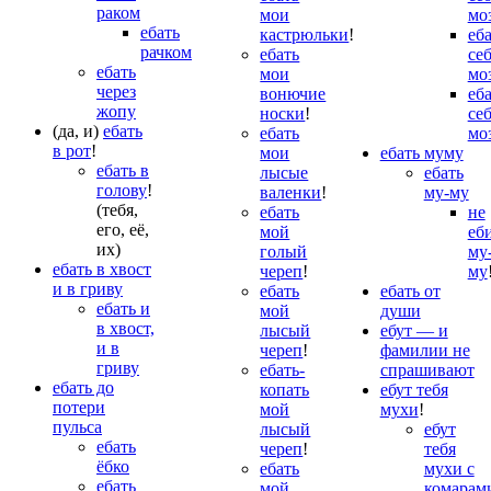
раком
мои
мо
ебать
кастрюльки
!
еб
рачком
ебать
се
ебать
мои
мо
через
вонючие
еб
жопу
носки
!
се
(да, и)
ебать
ебать
мо
в рот
!
мои
ебать муму
ебать в
лысые
ебать
голову
!
валенки
!
му-му
(тебя,
ебать
не
его, её,
мой
еб
их)
голый
му
ебать в хвост
череп
!
му
и в гриву
ебать
ебать от
ебать и
мой
души
в хвост,
лысый
ебут — и
и в
череп
!
фамилии не
гриву
ебать-
спрашивают
ебать до
копать
ебут тебя
потери
мой
мухи
!
пульса
лысый
ебут
ебать
череп
!
тебя
ёбко
ебать
мухи с
ебать
мой
комарам