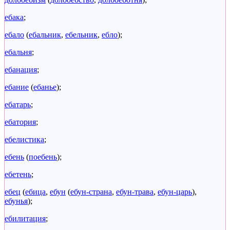
ебака
;
ебало
(
ебальник
,
ебельник
,
ебло
);
ебальня
;
ебанация
;
ебание
(
ебанье
);
ебатарь
;
ебатория
;
ебелистика
;
ебень
(
поебень
);
ебетень
;
ебец
(
ебица
,
ебун
(
ебун-страна
,
ебун-трава
,
ебун-царь
),
ебунья
);
ебилитация
;