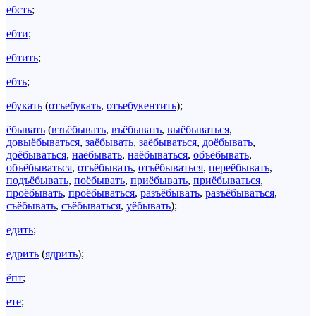
ебсть
;
ебти
;
ебтить
;
ебть
;
ебукать
(
отъебукать
,
отъебукентить
);
ёбывать
(
взъёбывать
,
въёбывать
,
выёбываться
,
довыёбываться
,
заёбывать
,
заёбываться
,
доёбывать
,
доёбываться
,
наёбывать
,
наёбываться
,
объёбывать
,
объёбываться
,
отъёбывать
,
отъёбываться
,
переёбывать
,
подъёбывать
,
поёбывать
,
приёбывать
,
приёбываться
,
проёбывать
,
проёбываться
,
разъёбывать
,
разъёбываться
,
съёбывать
,
съёбываться
,
уёбывать
);
едить
;
едрить
(
ядрить
);
ёпт
;
ете
;