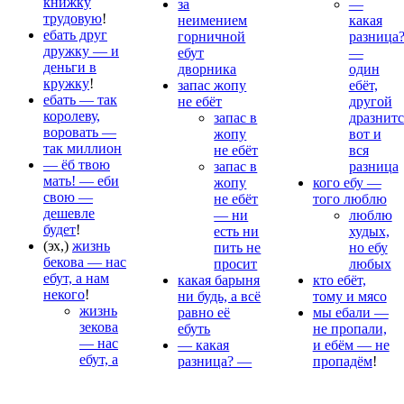
книжку
за
—
трудовую
!
неимением
какая
ебать друг
горничной
разница
дружку — и
ебут
—
деньги в
дворника
один
кружку
!
запас жопу
ебёт,
ебать — так
не ебёт
другой
королеву,
запас в
дразнитс
воровать —
жопу
вот и
так миллион
не ебёт
вся
— ёб твою
запас в
разница
мать! — еби
жопу
кого ебу —
свою —
не ебёт
того люблю
дешевле
— ни
люблю
будет
!
есть ни
худых,
(эх,)
жизнь
пить не
но ебу
бекова — нас
просит
любых
ебут, а нам
какая барыня
кто ебёт,
некого
!
ни будь, а всё
тому и мясо
жизнь
равно её
мы ебали —
зекова
ебуть
не пропали,
— нас
— какая
и ебём — не
ебут, а
разница? —
пропадём
!