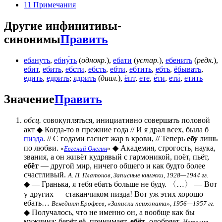
11
Примечания
Другие инфинитивы-
синонимы
Править
ебануть
,
ебну́ть
(
однокр.
),
ебати
(
устар.
),
ебенить
(
редк.
),
ебит
,
ебить
,
ебсти
,
ебсть
,
ебти
,
ебтить
,
ебть
,
ёбывать
,
едить
,
едрить
;
ядрить
(
диал.
),
ёпт
,
ете
,
е́ти
,
ети́
,
етить
Значение
Править
обсц.
совокупляться, инициативно совершать половой
акт ◆ Когда-то в прежние года // И я драл всех, была б
пизда
. // С годами гаснет жар в крови, // Теперь
ебу
лишь
по любви.
◆ Академия, строгость, наука,
«
Евгений Онегин
»
звания, а он живёт кудрявый с гармоникой, поёт, пьёт,
ебёт
— другой мир, ничего общего и как будто более
счастливый.
А. П. Платонов, Записные книжки, 1928—1944 гг.
◆ — Гранька, я тебя
ебать
больше не буду. 〈…〉 — Вот
у других — стаканчиком пизда! Вот уж этих хорошо
ебать
…
Венедикт Ерофеев, «Записки психопата», 1956—1957 гг.
◆ Получалось, что не именно он, а вообще как бы
мужчина: берёт её, принимает,
ебёт
, одобряет.
Наталия