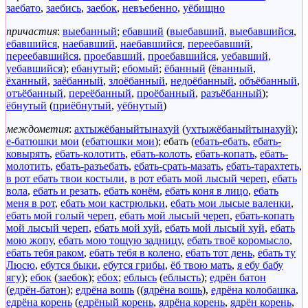
заебато
,
заебись
,
заебок
,
невъебенно
,
уёбищно
причастия
:
выебанный
;
ебавший
(
выебавший
,
выебавшийся
,
ебавшийся
,
наебавший
,
наебавшийся
,
переебавший
,
переебавшийся
,
проебавший
,
проебавшийся
,
уебавший,
уебавшийся
);
ебанутый
;
ебомый
;
ёбанный
(
ёванный
,
ёханный
,
заёбанный
,
злоёбанный
,
недоёбанный
,
объёбанный
,
отъёбанный
,
переёбанный
,
проёбанный
,
разъёбанный
);
ёбнутый
(
приёбнутый
,
уёбнутый
)
междометия
:
ахтыжёбаныйтынахуй
(
ухтыжёбаныйтынахуй
);
е-батюшки мои
(
ебатюшки мои
);
ебать
(
ебать-ебать
,
ебать-
ковырять
,
ебать-колотить
,
ебать-колоть
,
ебать-копать
,
ебать-
молотить
,
ебать-разъебать
,
ебать-срать-мазать
,
ебать-тарахтеть
,
в рот ебать твои костыли
,
в рот ебать мой лысый череп
,
ебать
вола
,
ебать и резать
,
ебать конём
,
ебать коня в лицо
,
ебать
меня в рот
,
ебать мои кастрюльки
,
ебать мои лысые валенки
,
ебать мой голый череп
,
ебать мой лысый череп
,
ебать-копать
мой лысый череп
,
ебать мой хуй
,
ебать мой лысый хуй
,
ебать
мою жопу
,
ебать мою тощую задницу
,
ебать твоё коромысло
,
ебать тебя раком
,
ебать тебя в колено
,
ебать тот день
,
ебать ту
Люсю
,
ебутся быки
,
ебутся грибы
,
ёб твою мать
,
я ебу бабу
ягу
);
ебок
(
заебок
);
ебох
;
еблысь
(
еблысть
);
едрён батон
(
едрён-батон
);
едрёна вошь
((
ядрёна вошь
),
едрёна колобашка
,
едрёна корень
(
едрёный корень
,
ядрёна корень
,
ядрён корень
,