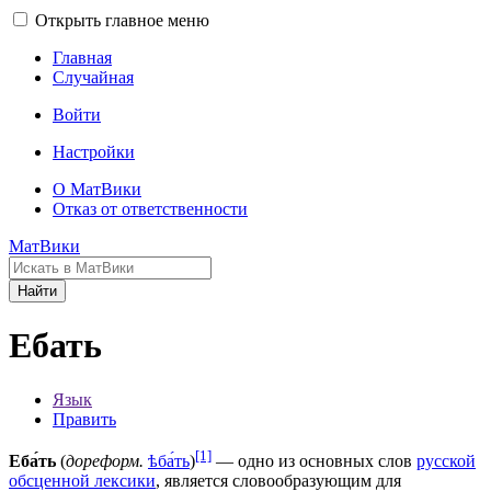
Открыть главное меню
Главная
Случайная
Войти
Настройки
О МатВики
Отказ от ответственности
МатВики
Найти
Ебать
Язык
Править
[1]
Еба́ть
(
дореформ.
ѣба́ть
)
— одно из основных слов
русской
обсценной лексики
, является словообразующим для