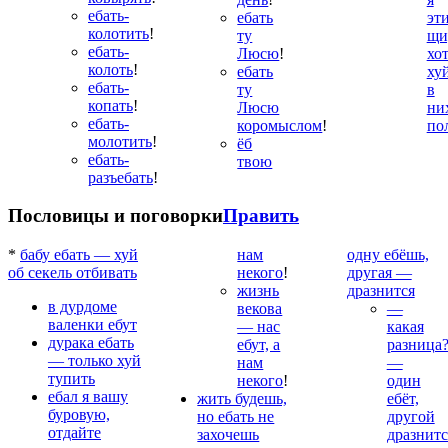
ебать-
ебать
эт
колотить
!
ту
щи
ебать-
Люсю
!
хо
колоть
!
ебать
ху
ебать-
ту
в
копать
!
Люсю
ни
ебать-
коромыслом
!
по
молотить
!
ёб
ебать-
твою
разъебать
!
Пословицы и поговорки
Править
*
бабу ебать — хуй
нам
одну ебёшь,
об секель отбивать
некого
!
другая —
жизнь
дразнится
в дурдоме
векова
—
валенки ебут
— нас
какая
дурака ебать
ебут, а
разница
— только хуй
нам
—
тупить
некого
!
один
ебал я вашу
жить будешь,
ебёт,
буровую,
но ебать не
другой
отдайте
захочешь
дразнитс