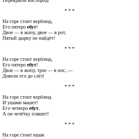
Перекрыли кислород!
* * *
На горе стоит верблюд,
Его пятеро
ебут
!
Двое — в жопу, двое — в рот,
Пятый дырку не найдёт!
* * *
На горе стоит верблюд,
Его пятеро
ебут
!
Двое — в жопу, трое — в нос, —
Довели его до слёз!
* * *
На горе стоит верблюд
И ушами машет!
Его четверо
ебут
,
А он чечётку пляшет!
* * *
На горе стоит ишак