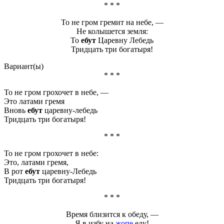
* * *
То не гром гремит на небе, —
Не колышется земля:
То
ебут
Царевну Лебедь
Тридцать три богатыря!
Вариант(ы)
* * *
То не гром грохочет в небе, —
Это латами гремя
Вновь
ебут
царевну-лебедь
Тридцать три богатыря!
* * *
То не гром грохочет в небе:
Это, латами гремя,
В рот
ебут
царевну-Лебедь
Тридцать три богатыря!
* * *
Время близится к обеду, —
Я в избу на
жопе
еду!