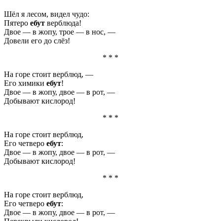
Шёл я лесом, видел чудо:
Пятеро
ебут
верблюда!
Двое — в жопу, трое — в нос, —
Довели его до слёз!
* * *
На горе стоит верблюд, —
Его химики
ебут
!
Двое — в жопу, двое — в рот, —
Добывают кислород!
* * *
На горе стоит верблюд,
Его четверо
ебут
:
Двое — в жопу, двое — в рот, —
Добывают кислород!
* * *
На горе стоит верблюд,
Его четверо
ебут
:
Двое — в жопу, двое — в рот, —