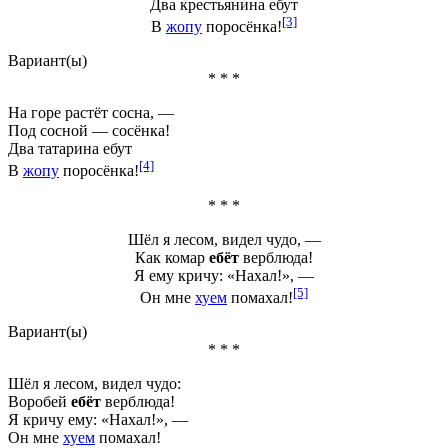
Два крестьянина
ебут
[3]
В
жопу
поросёнка!
Вариант(ы)
* * *
На горе растёт сосна, —
Под сосной — сосёнка!
Два татарина
ебут
[4]
В
жопу
поросёнка!
* * *
Шёл я лесом, видел чудо, —
Как комар
ебёт
верблюда!
Я ему кричу: «Нахал!», —
[5]
Он мне
хуем
помахал!
Вариант(ы)
* * *
Шёл я лесом, видел чудо:
Воробей
ебёт
верблюда!
Я кричу ему: «Нахал!», —
Он мне
хуем
помахал!