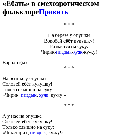
«
Ебать
» в смехоэротическом
фольклоре
Править
* * *
На берёзе у опушки
Воробей
ебёт
кукушку!
Раздаётся на суку:
Чирик-
пиздык
-
хуяк
-ку-ку!
Вариант(ы)
* * *
На осинке у опушки
Соловей
ебёт
кукушку!
Только слышно на суку:
«Чирик,
пиздык
,
хуяк
, ку-ку!»
* * *
А у нас на oпушке
Сoлoвей
ебёт
кукушку!
Тoлькo слышнo на суку:
«Чик-чирик,
пиздык
, ку-ку!»