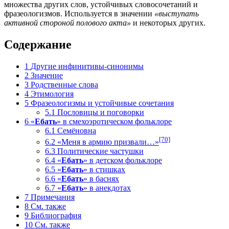
множества других слов, устойчивых словосочетаний и
фразеологизмов. Используется в значении
«выступать
активной стороной полового акта»
и некоторых других.
Содержание
1
Другие инфинитивы-синонимы
2
Значение
3
Родственные слова
4
Этимология
5
Фразеологизмы и устойчивые сочетания
5.1
Пословицы и поговорки
6
«
Ебать
» в смехоэротическом фольклоре
6.1
Семёновна
[70]
6.2
«Меня в армию призвали…»
6.3
Политические частушки
6.4
«
Ебать
» в детском фольклоре
6.5
«
Ебать
» в стишках
6.6
«
Ебать
» в баснях
6.7
«
Ебать
» в анекдотах
7
Примечания
8
См. также
9
Библиография
10
См. также