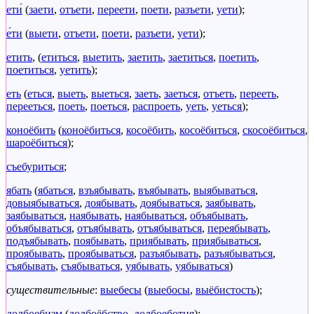
ети́
(
заети
,
отъети
,
переети
,
поети
,
разъети
,
уети
);
е́ти
(
выети
,
отъети
,
поети
,
разъети
,
уети
);
етить
, (
етиться
,
выетить
,
заетить
,
заетиться
,
поетить
,
поетиться
,
уетить
);
еть
(
еться
,
выеть
,
выеться
,
заеть
,
заеться
,
отъеть
,
перееть
,
перееться
,
поеть
,
поеться
,
распроеть
,
уеть
,
уеться
);
коноёбить
(
коноёбиться
,
косоёбить
,
косоёбиться
,
скосоёбиться
,
шароёбиться
);
съебуриться
;
ябать
(
ябаться
,
взъябывать
,
въябывать
,
выябываться
,
довыябываться
,
доябывать
,
доябываться
,
заябывать
,
заябываться
,
наябывать
,
наябываться
,
объябывать
,
объябываться
,
отъябывать
,
отъябываться
,
переябывать
,
подъябывать
,
поябывать
,
приябывать
,
приябываться
,
проябывать
,
проябываться
,
разъябывать
,
разъябываться
,
съябывать
,
съябываться
,
уябывать
,
уябываться
)
существительные
:
выебесы
(
выебосы
,
выёбистость
);
долбоебизм
(
долбоёбство
,
долбоеботня
);