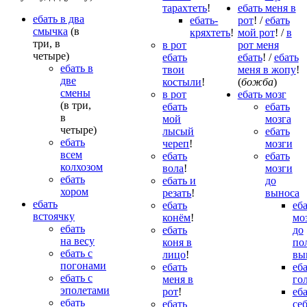
тарахтеть
!
ебать меня в
ебать в два
ебать-
рот
! /
ебать
смычка
(в
кряхтеть
!
мой рот
! /
в
три, в
в рот
рот меня
четыре)
ебать
ебать
! /
ебать
ебать в
твои
меня в жопу
!
две
костыли
!
(
божба
)
смены
в рот
ебать мозг
(в три,
ебать
ебать
в
мой
мозга
четыре)
лысый
ебать
ебать
череп
!
мозги
всем
ебать
ебать
колхозом
вола
!
мозги
ебать
ебать и
до
хором
резать
!
выноса
ебать
ебать
еб
встоячку
конём
!
мо
ебать
ебать
до
на весу
коня в
по
ебать с
лицо
!
вы
погонами
ебать
еб
ебать с
меня в
го
эполетами
рот
!
еб
ебать
ебать
се