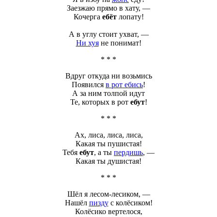
Заезжаю прямо в хату, —
Кочерга
ебёт
лопату!
А в углу стоит ухват, —
Ни хуя
не понимат!
* * *
Вдруг откуда ни возьмись
Появился
в рот ебись
!
А за ним толпой идут
Те, которых в рот
ебут
!
* * *
Ах, лиса, лиса, лиса,
Какая ты пушистая!
Тебя
ебут
, а ты
пердишь
, —
Какая ты душистая!
* * *
Шёл я лесом-лесиком, —
Нашёл
пизду
с колёсиком!
Колёсико вертелося,