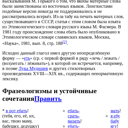
высказывания М. Горького о том, что якобы матерные слова
были заимствованы из восточных языков. Лингвистами
подобные версии никогда не поддерживались и не
рассматривались всерьёз. Из-за табу на печать матерных слов,
существовавшего в СССР, статья с этим словом была изъята
из Этимологического словаря русского языка М. Фасмера. В
1981 году происхождение слова
ебать
было опубликовано в
Этимологическом словаре славянских языков, Москва,
[2]
«Наука», 1981, вып. 8, стр. 188
.
Исходно данный глагол имел другую неопределённую
форму — «
еть
» (ср. с первой формой в ряду «лечь / лежать /
(воз)легать / лёживать»), в которой он встречается, например,
в поэме
Лука Мудищев
и других стихотворных
произведениях XVIII—XIX вв., содержащих ненормативную
лексику.
Фразеологизмы и устойчивые
сочетания
Править
*
в рот ебать
!
ебать-
мать
!
(тебя, его, её, их,
срать-
я ебу
вас, твою маму,
мазать
!
бабу
бабушку, дедушку)
ебать-
ягу
!