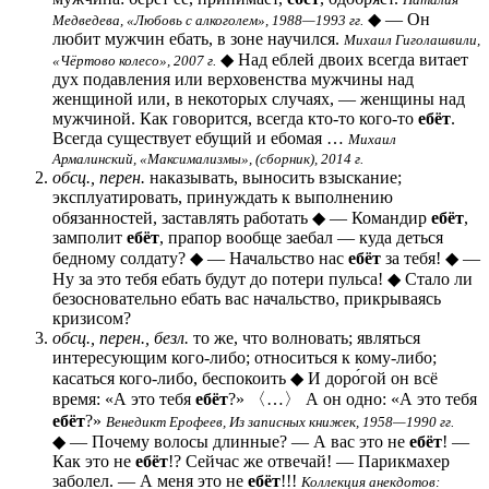
◆ — Он
Медведева, «Любовь с алкоголем», 1988—1993 гг.
любит мужчин
ебать
, в зоне научился.
Михаил Гиголашвили,
◆ Над еблей двоих всегда витает
«Чёртово колесо», 2007 г.
дух подавления или верховенства мужчины над
женщиной или, в некоторых случаях, — женщины над
мужчиной. Как говорится, всегда кто-то кого-то
ебёт
.
Всегда существует ебущий и ебомая …
Михаил
Армалинский, «Максимализмы», (сборник), 2014 г.
обсц., перен.
наказывать, выносить взыскание;
эксплуатировать, принуждать к выполнению
обязанностей, заставлять работать ◆ — Командир
ебёт
,
замполит
ебёт
, прапор вообще заебал — куда деться
бедному солдату? ◆ — Начальство нас
ебёт
за тебя! ◆ —
Ну за это тебя
ебать
будут до потери пульса! ◆ Стало ли
безосновательно
ебать
вас начальство, прикрываясь
кризисом?
обсц., перен., безл.
то же, что волновать; являться
интересующим кого-либо; относиться к кому-либо;
касаться кого-либо, беспокоить ◆ И доро́гой он всё
время: «А это тебя
ебёт
?» 〈…〉 А он одно: «А это тебя
ебёт
?»
Венедикт Ерофеев, Из записных книжек, 1958—1990 гг.
◆ — Почему волосы длинные? — А вас это не
ебёт
! —
Как это не
ебёт
!? Сейчас же отвечай! — Парикмахер
заболел. — А меня это не
ебёт
!!!
Коллекция анекдотов: