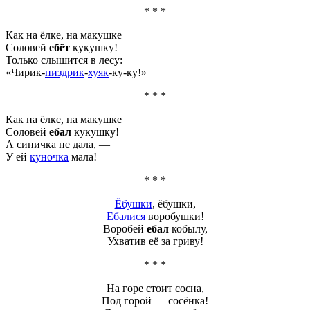
* * *
Как на ёлке, на макушке
Соловей
ебёт
кукушку!
Только слышится в лесу:
«Чирик-
пиздрик
-
хуяк
-ку-ку!»
* * *
Как на ёлке, на макушке
Соловей
ебал
кукушку!
А синичка не дала, —
У ей
куночка
мала!
* * *
Ёбушки
, ёбушки,
Ебалися
воробушки!
Воробей
ебал
кобылу,
Ухватив её за гриву!
* * *
На горе стоит сосна,
Под горой — сосёнка!