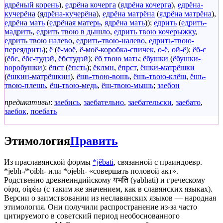
ядрёный корень
),
едрёна кочерга
(
ядрёна кочерга
),
едрёна-
кучерёна
(
ядрёна-кучерёна
),
едрёна матрёна
(
ядрёна матрёна
),
едрёна мать
(
едрёная матерь
,
ядрёна мать
));
едрить
(
едрить-
мадрить
,
едрить твою в дышло
,
едрить твою кочерыжку
,
едрить твою налево
,
едрить-твою-налево
,
едрить-твою-
переядрить
);
ё
(
ё-моё
,
ё-моё-коробка-спичек
,
о-ё
,
ой-ё
);
ёб-с
(
ёбс
,
ёбс-тудэй
,
ёбстудэй
);
ёб твою мать
;
ёбушки
(
ёбушки-
воробушки
);
ёпст
(
ёпсть
);
ёклмн
,
ёпрст
,
ёшки-матрёшки
(
ёшкин-матрёшкин
),
ёшь-твою-вошь
,
ёшь-твою-клёш
,
ёшь-
твою-плешь
,
ёш-твою-медь
,
ёш-твою-мышь
;
заебон
предикативы
:
заебись
,
заебательно
,
заебательски
,
заебато
,
заебок
,
поебать
Этимология
Править
Из праславянской формы
*jěbati
, связанной с праиндоевр.
*jebh-/*oibh- или *ojebh- «совершать половой акт».
Родственно древнеиндийскому यभति (yabhati) и греческому
οίφα, οίφέω (с таким же значением, как в славянских языках).
Версии о заимствовании из неславянских языков — народная
этимология. Они получили распространение из-за часто
цитируемого в советский период необоснованного