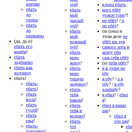
крепко
хуй
!
клопа ебать
ебать
ебать
кого ебёт
до
мой
чужое горе
?!
упора
лысый
не ебёт
! /
и
ебать
хуй
!
не ебёт
!
до
ебать
он (она) в
нирваны
мой
этом деле
не
(да, да и)
нежный
ебёт ни хуя
ебать его
хуй
!
самого хоть в
конём
!
ебать
жопу еби
ебать
мою
сам себя ебёт
задёшево
жопу
!
(а)
тебя ебёт
?
ебать как
ебать
я в душе не
волчицу
мою
ебу
ебать
!
тощую
я ебу
? /
а я
ебать-
задницу
!
ебу
? /
я ебу
ебать
!
ебать
алибабу
?
ебать
тебя
я ебал
! /
ебал
вола
!
раком
!
я
!
ебать
ебать
ебал я ваши
гусей
!
тебя в
щи
!
ебать
колено
!
ебал я
ежа
!
ебать
эти щи
!
ебать-
тот
еб
ковырять
!
день
!
я