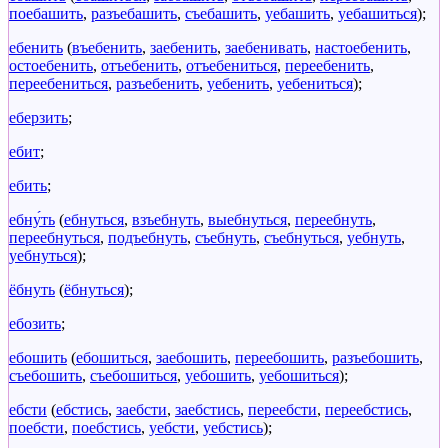
поебашить
,
разъебашить
,
съебашить
,
уебашить
,
уебашиться
);
ебенить
(
въебенить
,
заебенить
,
заебенивать
,
настоебенить
,
остоебенить
,
отъебенить
,
отъебениться
,
переебенить
,
переебениться
,
разъебенить
,
уебенить
,
уебениться
);
еберзить
;
ебит
;
ебить
;
ебну́ть
(
ебнуться
,
взъебнуть
,
выебнуться
,
переебнуть
,
переебнуться
,
подъебнуть
,
съебнуть
,
съебнуться
,
уебнуть
,
уебнуться
);
ёбнуть
(
ёбнуться
);
ебозить
;
ебошить
(
ебошиться
,
заебошить
,
переебошить
,
разъебошить
,
съебошить
,
съебошиться
,
уебошить
,
уебошиться
);
ебсти
(
ебстись
,
заебсти
,
заебстись
,
переебсти
,
переебстись
,
поебсти
,
поебстись
,
уебсти
,
уебстись
);