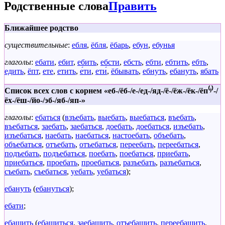
Родственные слова
Править
Ближайшее родство
существительные
:
ебля
,
ёбля
,
ёбарь
,
ебун
,
ебунья
глаголы
:
ебати
,
ебит
,
ебить
,
ебсти
,
ебсть
,
ебти
,
ебтить
,
ебть
,
едить
,
ёпт
,
ете
,
етить
,
е́ти
,
ети́
,
ёбывать
,
ебнуть
,
ебануть
,
ябать
Список всех слов с корнем «еб-/ёб-/е-/ед-/яд-/ё-/ёж-/ёк-/ёп⁽ʲ⁾-/
ёх-/ёш-/йо-/эб-/яб-/яп-»
глаголы
:
ебаться
(
взъебать
,
выебать
,
выебаться
,
въебать
,
въебаться
,
заебать
,
заебаться
,
доебать
,
доебаться
,
изъебать
,
изъебаться
,
наебать
,
наебаться
,
настоебать
,
объебать
,
объебаться
,
отъебать
,
отъебаться
,
переебать
,
переебаться
,
подъебать
,
подъебаться
,
поебать
,
поебаться
,
приебать
,
приебаться
,
проебать
,
проебаться
,
разъебать
,
разъебаться
,
съебать
,
съебаться
,
уебать
,
уебаться
);
ебануть
(
ебануться
);
ебати
;
ебашить
(
ебашиться
,
заебашить
,
отъебашить
,
переебашить
,