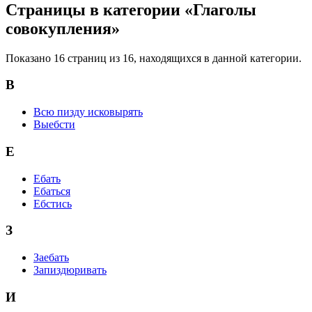
Страницы в категории «Глаголы
совокупления»
Показано 16 страниц из 16, находящихся в данной категории.
В
Всю пизду исковырять
Выебсти
Е
Ебать
Ебаться
Ебстись
З
Заебать
Запиздюривать
И