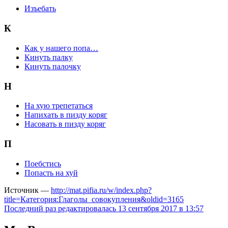
Изъебать
К
Как у нашего попа…
Кинуть палку
Кинуть палочку
Н
На хую трепетаться
Напихать в пизду коряг
Насовать в пизду коряг
П
Поебстись
Попасть на хуй
Источник —
http://mat.pifia.ru/w/index.php?
title=Категория:Глаголы_совокупления&oldid=3165
Последний раз редактировалась 13 сентября 2017 в 13:57