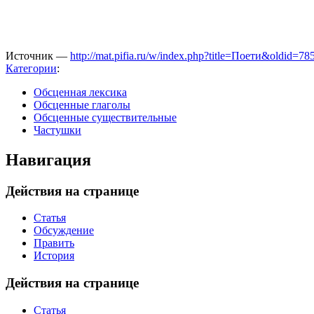
Источник —
http://mat.pifia.ru/w/index.php?title=Поети&oldid=78
Категории
:
Обсценная лексика
Обсценные глаголы
Обсценные существительные
Частушки
Навигация
Действия на странице
Статья
Обсуждение
Править
История
Действия на странице
Статья