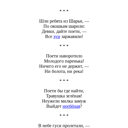
* * *
Шли ребята из Шарьи, —
По окошкам шарили:
Девки, дайте
поети
, —
Все
хуи
заржавяли!
* * *
Поети
наворотило
Молодого паренька!
Ничего его не держит, —
Ни болота, ни река!
* * *
Поети
бы где найти,
Травушка зелёная!
Неужели милка замуж
Выйдет
неебёная
?
* * *
В небе гуси пролетали, —