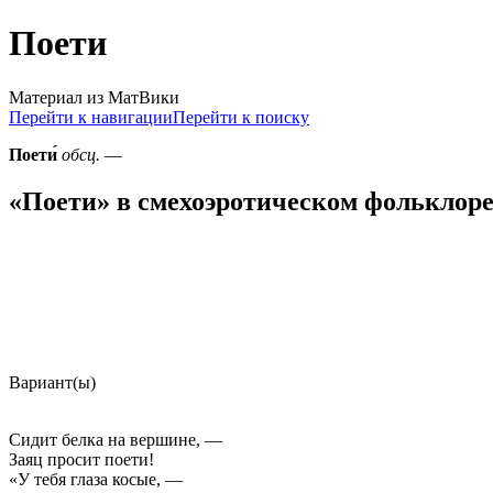
Поети
Материал из МатВики
Перейти к навигации
Перейти к поиску
Поети́
обсц.
—
«
Поети
» в смехоэротическом фольклор
Вариант(ы)
Сидит белка на вершине, —
Заяц просит
поети
!
«У тебя глаза косые, —