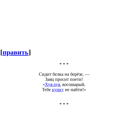
е
[
править
]
* * *
Сидит белка на берёзе, —
Заяц просит
поети
!
«
Хуя-хуя
, косошарый,
Тебе
кунку
не найти!»
* * *