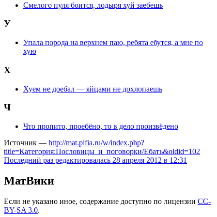
Смелого пуля боится, лодыря хуй заебешь
У
Упала порода на верхнем паю, ребята ебутся, а мне по
хую
Х
Хуем не доебал — яйцами не дохлопаешь
Ч
Что пропито, проебёно, то в дело произвёдено
Источник —
http://mat.pifia.ru/w/index.php?
title=Категория:Пословицы_и_поговорки/Ебать&oldid=102
Последний раз редактировалась 28 апреля 2012 в 12:31
МатВики
Если не указано иное, содержание доступно по лицензии
CC-
BY-SA 3.0
.