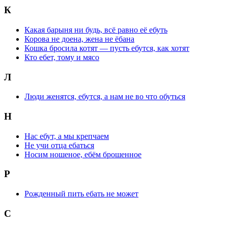
К
Какая барыня ни будь, всё равно её ебуть
Корова не доена, жена не ёбана
Кошка бросила котят — пусть ебутся, как хотят
Кто ебет, тому и мясо
Л
Люди женятся, ебутся, а нам не во что обуться
Н
Нас ебут, а мы крепчаем
Не учи отца ебаться
Носим ношеное, ебём брошенное
Р
Рожденный пить ебать не может
С