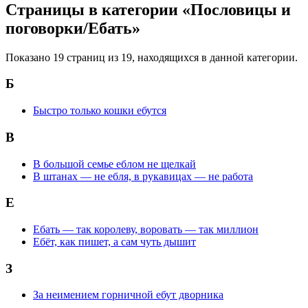
Страницы в категории «Пословицы и
поговорки/Ебать»
Показано 19 страниц из 19, находящихся в данной категории.
Б
Быстро только кошки ебутся
В
В большой семье еблом не щелкай
В штанах — не ебля, в рукавицах — не работа
Е
Ебать — так королеву, воровать — так миллион
Ебёт, как пишет, а сам чуть дышит
З
За неимением горничной ебут дворника