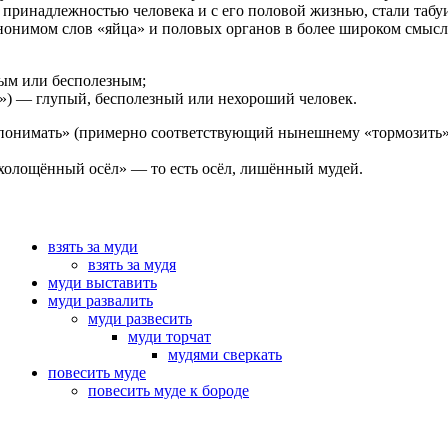
й принадлежностью человека и с его половой жизнью, стали табу
нонимом слов «яйца» и половых органов в более широком смысле
пым или бесполезным;
) — глупый, бесполезный или нехороший человек.
допонимать» (примерно соответствующий нынешнему «тормозить»
охолощённый осёл» — то есть осёл, лишённый мудей.
взять за муди
взять за мудя
муди выставить
муди развалить
муди развесить
муди торчат
мудями сверкать
повесить муде
повесить муде к бороде