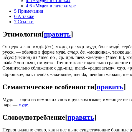
4.5
«
Муде
» в стишках
4.6
«
Муде
» в литературе
5
Примечания
6
А также
7
Ссылки
Этимология
[
править
]
От церк.-слав. мѫдѣ (
дв.
), мѫдо,
ср.
: укр.
мудо
, болг. мъдо́, сер
русск. — обычно в форме муде́,
стар. дв.
«мошонка», также
мн.
μέζεα (Гесиод) из *med-do-, ср.-ирл. mess «жёлудь» (*med-tu), к
mádatē «он пьян, пирует». Точно так же гадательно сравнение с
Сомнительно сближение с др.-инд. mand- «радоваться»,
кауз.
«р
«брюшко», лат. mendāх «лживый», menda, mendum «ложь», mendī
Семантические особенности
[
править
]
Мудо — одно из немногих слов в русском языке, имеющее не т
пара —
муде
.
Словоупотребление
[
править
]
Первоначально слово, как и все ныне существующие бранные ру