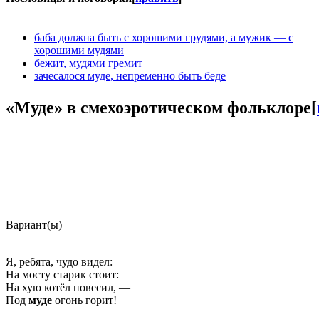
баба должна быть с хорошими грудями, а мужик — с
хорошими мудями
бежит, мудями гремит
зачесалося муде, непременно быть беде
«
Муде
» в смехоэротическом фольклоре
[
Вариант(ы)
Я, ребята, чудо видел:
На мосту старик стоит:
На хую котёл повесил, —
Под
муде
огонь горит!