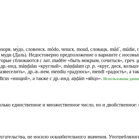
бохорв.
му́до
, словенск. módo, чешск. moud, словацк. múd᾽, múdie,
му́ди (Даль). Недостоверно предположение о варианте с носовым
оторые сближаются с лат. madērе «быть мокрым, сочиться», греч. μ
 др.-инд. máṇḍalas «круглый», máṇḍalam
ср. р.
«круг, диск, кольцо
азвеселить», др.-в.-нем. mendiu «радуюсь», mendī «радость», а та
cus «нищий», а также с др.-инд. aṇḍám «яйцо».
Использованы дан
олько единственное и множественное число, но и двойственное
гательства, не носило оскорбительного значения. Употреблялос