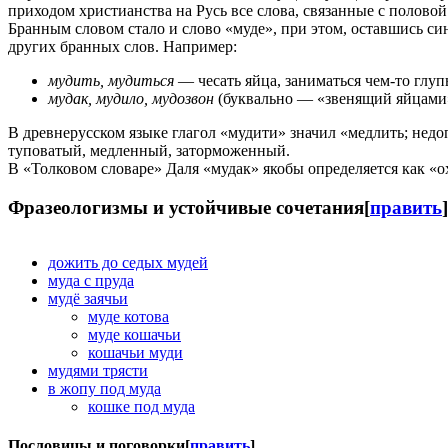
приходом христианства на Русь все слова, связанные с полово
Бранным словом стало и слово «муде», при этом, оставшись си
других бранных слов. Например:
мудить, мудиться
— чесать яйца, заниматься чем-то глу
мудак, мудило, мудозвон
(буквально — «звенящий яйцами»
В древнерусском языке глагол «мудити» значил «медлить; не
туповатый, медленный, заторможенный.
В «Толковом словаре» Даля «мудак» якобы определяется как «
Фразеологизмы и устойчивые сочетания
[
править
]
дожить до седых мудей
муда с пруда
мудё заячьи
муде котова
муде кошачьи
кошачьи муди
мудями трясти
в жопу под муда
кошке под муда
Пословицы и поговорки
[
править
]