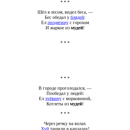
* * *
Шёл я лесом, видел беса, —
Бес обедал у
блядей
:
Ел
пиздятину
с горохом
И жаркое из
мудей
!
* * *
* * *
В городе проголодался, —
Пообедал у людей:
Ел
хуёвину
с морковиной,
Котлеты из
мудей
!
* * *
Через речку на волах
Хуй
тащили в кандалах!