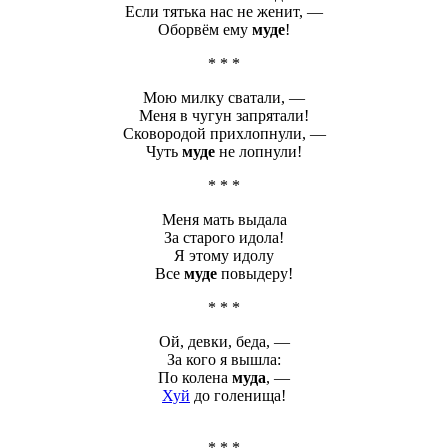
Если тятька нас не женит, —
Оборвём ему
муде
!
* * *
Мою милку сватали, —
Меня в чугун запрятали!
Сковородой прихлопнули, —
Чуть
муде
не лопнули!
* * *
Меня мать выдала
За старого идола!
Я этому идолу
Все
муде
повыдеру!
* * *
Ой, девки, беда, —
За кого я вышла:
По колена
муда
, —
Хуй
до голенища!
* * *