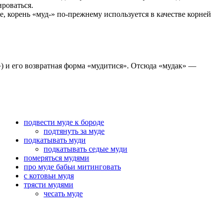
ироваться.
, корень «муд-» по-прежнему используется в качестве корней
) и его возвратная форма «мудитися». Отсюда «мудак» —
подвести муде к бороде
подтянуть за муде
подкатывать муди
подкатывать седые муди
померяться мудями
про муде бабьи митинговать
с котовьи мудя
трясти мудями
чесать муде