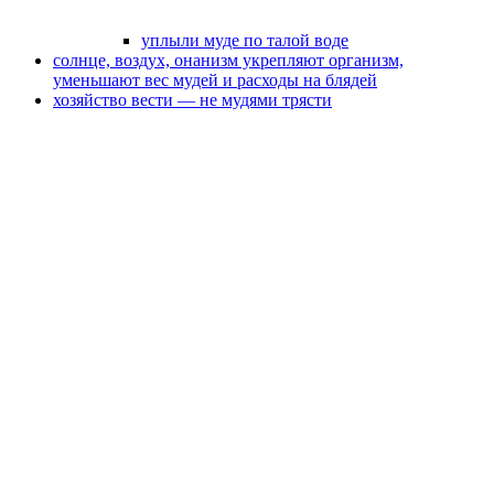
уплыли муде по талой воде
солнце, воздух, онанизм укрепляют организм,
уменьшают вес мудей и расходы на блядей
хозяйство вести — не мудями трясти