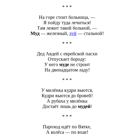
* * *
На горе стоит больница, —
Я пойду туда лечиться!
Там лежит такой больной, —
Муд
— железный,
хуй
— стальной!
* * *
Дед Авдей с еврейской пасхи
Отпускает бороду:
У него
муде
не строит
На двенадцатом ладу!
* * *
У милёнка кудри вьются,
Кудри вьются до бровей!
А рубаха у милёнка
Достаёт лишь до
мудей
!
* * *
Пароход идёт по Вятке,
А колёса — по воде!