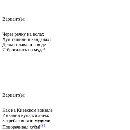
Вариант(ы)
Через речку на волах
Хуй тащили в кандалах!
Девки плавали в воде
И бросались на
муде
!
Вариант(ы)
Как на Киевском вокзале
Инвалид купался днём:
Загребал вовсю
мудями
,
[3]
Поворачивал хуём!