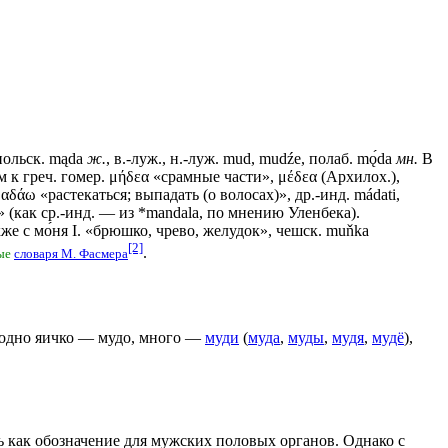
 польск. mądа
ж.
, в.-луж., н.-луж. mud, mudźe, полаб. mǫ́dа
мн.
В
 к греч. гомер. μήδεα «срамные части», μέδεα (Архилох.),
αδάω «растекаться; выпадать (о волосах)», др.-инд. mádati,
» (как ср.-инд. — из *mandala, по мнению Уленбека).
кже с мо́ня I. «брюшко, чрево, желудок», чешск. muňkа
[2]
.
ные
словаря М. Фасмера
: одно яичко — мудо, много —
муди
(
муда
,
муды
,
мудя
,
мудё
),
ь как обозначение для мужских половых органов. Однако с