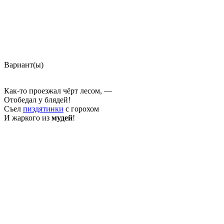
Вариант(ы)
Как-то проезжал чёрт лесом, —
Отобедал у блядей!
Съел
пиздятинки
с горохом
И жаркого из
мудей
!