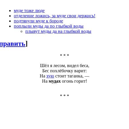
муде тоже люде
отделение ложись, за муде свои держись!
подтянули муде к бороде
поплыли муды да по глыбкой воды
плывут муды да на глыбкой воды
править
]
* * *
Шёл я лесом, видел беса,
Бес похлёбочку варит:
На
хую
стоит таганка, —
На
мудах
огонь горит!
* * *