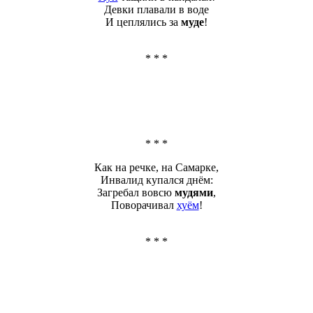
Девки плавали в воде
И цеплялись за
муде
!
* * *
* * *
Как на речке, на Самарке,
Инвалид купался днём:
Загребал вовсю
мудями
,
Поворачивал
хуём
!
* * *