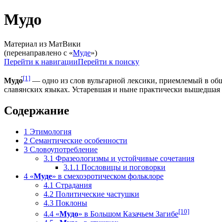
Мудо
Материал из МатВики
(перенаправлено с «
Муде
»)
Перейти к навигации
Перейти к поиску
[1]
Мудо́
— одно из слов вульгарной лексики, приемлемый в общ
славянских языках. Устаревшая и ныне практически вышедшая 
Содержание
1
Этимология
2
Семантические особенности
3
Словоупотребление
3.1
Фразеологизмы и устойчивые сочетания
3.1.1
Пословицы и поговорки
4
«
Муде
» в смехоэротическом фольклоре
4.1
Страдания
4.2
Политические частушки
4.3
Поклоны
[10]
4.4
«
Мудо
» в Большом Казачьем Загибе