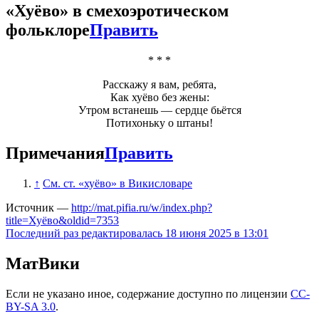
«
Хуёво
» в смехоэротическом
фольклоре
Править
* * *
Расскажу я вам, ребята,
Как
хуёво
без жены:
Утром встанешь — сердце бьётся
Потихоньку о штаны!
Примечания
Править
↑
См. ст. «хуёво» в Викисловаре
Источник —
http://mat.pifia.ru/w/index.php?
title=Хуёво&oldid=7353
Последний раз редактировалась 18 июня 2025 в 13:01
МатВики
Если не указано иное, содержание доступно по лицензии
CC-
BY-SA 3.0
.