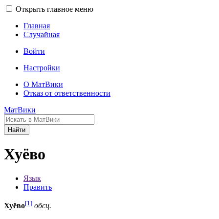
Открыть главное меню
Главная
Случайная
Войти
Настройки
О МатВики
Отказ от ответственности
МатВики
Найти
Хуёво
Язык
Править
[1]
Хуёво
обсц.