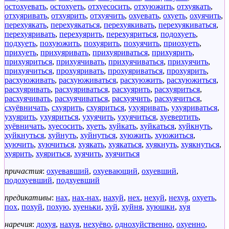
остохуевать
,
остохуеть
,
отхуесосить
,
отхуюжить
,
отхуякать
,
отхуяривать
,
отхуярить
,
отхуячить
,
охуевать
,
охуеть
,
охуячить
,
перехуякать
,
перехуякаться
,
перехуякивать
,
перехуякиваться
,
перехуяривать
,
перехуярить
,
перехуяриться
,
подохуеть
,
подхуеть
,
похуюжить
,
похуярить
,
похуячить
,
приохуеть
,
прихуеть
,
прихуяривать
,
прихуяриваться
,
прихуярить
,
прихуяриться
,
прихуячивать
,
прихуячиваться
,
прихуячить
,
прихуячиться
,
прохуяривать
,
прохуяриваться
,
прохуярить
,
расхуюживать
,
расхуюживаться
,
расхуюжить
,
расхуюжиться
,
расхуяривать
,
расхуяриваться
,
расхуярить
,
расхуяриться
,
расхуячивать
,
расхуячиваться
,
расхуячить
,
расхуячиться
,
схуёвничать
,
схуярить
,
схуяриться
,
ухуяривать
,
ухуяриваться
,
ухуярить
,
ухуяриться
,
ухуячить
,
ухуячиться
,
хуевертить
,
хуёвничать
,
хуесосить
,
хуеть
,
хуйкать
,
хуйкаться
,
хуйкнуть
,
хуйкнуться
,
хуйнуть
,
хуйнуться
,
хуюжить
,
хуюжиться
,
хуючить
,
хуючиться
,
хуякать
,
хуякаться
,
хуякнуть
,
хуякнуться
,
хуярить
,
хуяриться
,
хуячить
,
хуячиться
причастия
:
охуевавший
,
охуевающий
,
охуевший
,
подохуевший
,
подхуевший
предикативы
:
нах
,
нах-нах
,
нахуй
,
нех
,
нехуй
,
нехуя
,
охуеть
,
пох
,
похуй
,
похую
,
хуеньки
,
хуй
,
хуйня
,
хуюшки
,
ху́я
наречия
:
дохуя
,
нахуя
,
нехуёво
,
однохуйственно
,
охуенно
,