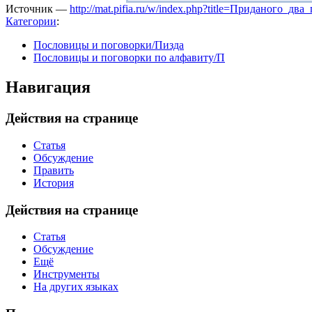
Источник —
http://mat.pifia.ru/w/index.php?title=Приданого_
Категории
:
Пословицы и поговорки/Пизда
Пословицы и поговорки по алфавиту/П
Навигация
Действия на странице
Статья
Обсуждение
Править
История
Действия на странице
Статья
Обсуждение
Ещё
Инструменты
На других языках