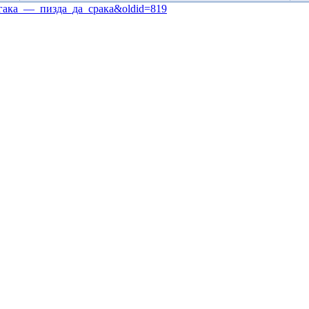
два_гака_—_пизда_да_срака&oldid=819