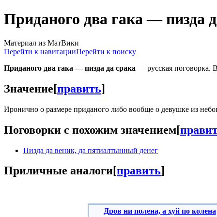
Приданого два гака — пизда д
Материал из МатВики
Перейти к навигации
Перейти к поиску
Приданого два гака — пизда да срака
— русская поговорка. В
Значение
[
править
]
Иронично о размере приданого либо вообще о девушке из небо
Поговорки с похожим значением
[
прави
Пизда да веник, да пятиалтынный денег
Приличные аналоги
[
править
]
Дров ни полена, а хуй по колена