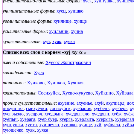
уменьшительно-ласкательные формы
:
хуёк
,
хуинушка
,
хуишеч
уничижительные формы
:
хуец
,
хуишко
увеличительные формы
:
хуилище
,
хуище
усилительные формы
:
хуильник
,
хуина
существительные
:
хуй
,
хуяк
,
хуяка
Список всех слов с корнем «хуj-/ху-/х-»
имена собственные
:
Хуесос Жопотрахович
квазифамилии
:
Хуев
топонимы
:
Хуиково
,
Хуинков
,
Хуянков
квазитопонимы
:
Сосихуйск
,
Хуево-кукуево
,
Хуйкино
,
Ху́йвала
прочие существительные
:
ахуение
,
ахуенье
,
ахуй
,
ахулиард
,
дох
похуистка
,
смехуёчки
,
сосихуйск
,
хуебария
,
хуебень
,
хуеберь
,
х
хуегрызло
,
хуедроч
,
хуедрыга
,
хуедрыгало
,
хуедрын
,
хуёж
,
хуёж
хуёпыч
,
хуерага
,
хуер-буер
,
хуерга
,
хуерлыга
,
хуерыга
,
хуерыга
хуинушка
,
хуита
,
хуишечко
,
хуишко
,
хуище
,
хуй
,
хуйвала́
,
ху́йв
хуюшечко
,
хуяк
,
хуяка