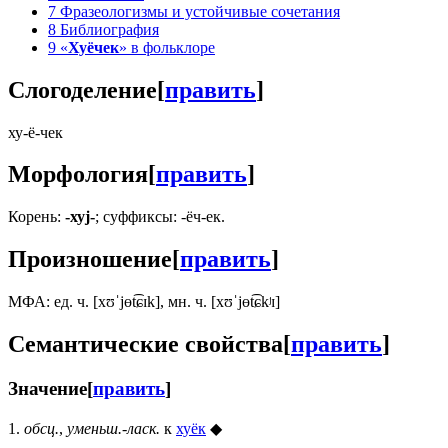
7
Фразеологизмы и устойчивые сочетания
8
Библиография
9
«
Хуёчек
» в фольклоре
Слогоделение
[
править
]
ху-ё-чек
Морфология
[
править
]
Корень:
-хуj-
; суффиксы: -ёч-ек.
Произношение
[
править
]
МФА: ед. ч. [xʊˈjɵt͡ɕɪk], мн. ч. [xʊˈjɵt͡ɕkʲɪ]
Семантические свойства
[
править
]
Значение
[
править
]
1.
обсц.
,
уменьш.-ласк.
к
хуёк
◆