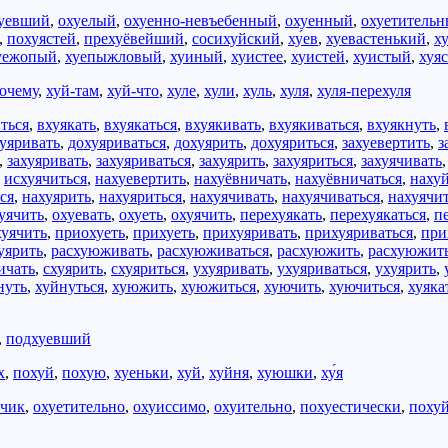
уевший
,
охуелый
,
охуенно-невъебенный
,
охуенный
,
охуетитель
,
похуястей
,
прехуёвейший
,
сосихуйский
,
ху́ев
,
хуевастенький
,
х
уежопый
,
хуепыжловый
,
хуиный
,
хуистее
,
хуистей
,
хуистый
,
хуяс
очему
,
хуй-там
,
хуй-что
,
хуле
,
хули
,
хуль
,
хуля
,
хуля-перехуля
ться
,
вхуякать
,
вхуякаться
,
вхуякивать
,
вхуякиваться
,
вхуякнуть
,
уяривать
,
дохуяриваться
,
дохуярить
,
дохуяриться
,
захуевертить
,
з
,
захуяривать
,
захуяриваться
,
захуярить
,
захуяриться
,
захуячивать
,
исхуячиться
,
нахуевертить
,
нахуёвничать
,
нахуёвничаться
,
наху
ся
,
нахуярить
,
нахуяриться
,
нахуячивать
,
нахуячиваться
,
нахуячи
уячить
,
охуевать
,
охуеть
,
охуячить
,
перехуякать
,
перехуякаться
,
п
хуячить
,
приохуеть
,
прихуеть
,
прихуяривать
,
прихуяриваться
,
при
уярить
,
расхуюживать
,
расхуюживаться
,
расхуюжить
,
расхуюжит
ичать
,
схуярить
,
схуяриться
,
ухуяривать
,
ухуяриваться
,
ухуярить
,
нуть
,
хуйнуться
,
хуюжить
,
хуюжиться
,
хуючить
,
хуючиться
,
хуяка
,
подхуевший
х
,
похуй
,
похую
,
хуеньки
,
хуй
,
хуйня
,
хуюшки
,
ху́я
нчик
,
охуетительно
,
охуиссимо
,
охуительно
,
похуестически
,
поху