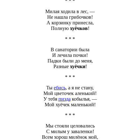
* * *
Милая ходила в лес, —
Не нашла грибочков!
А корзинку принесла,
Полную
хуёчков
!
* * *
В санатории была
И лечила почки!
Падки были до меня,
Разные
хуёчки
!
* * *
Ты
ебись
, а я не стану,
Мой цветочек аленький!
У тебя
пизда
кобылья, —
Мой
хуёчек
маленький!
* * *
Мы стояли целовались
С милым у заваленки!
Всем хорош милёнок мой,