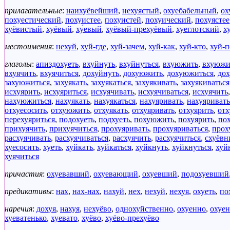
прилагательные
:
наихуёвейший
,
нехуястый
,
охуебабельный
,
ох
похуестический
,
похуистее
,
похуистей
,
похуический
,
похуястее
хуёвистый
,
хуёвый
,
ху́евый
,
хуёвый-прехуёвый
,
хуеглотский
,
х
местоимения
:
нехуй
,
хуй-где
,
хуй-зачем
,
хуй-как
,
хуй-кто
,
хуй-п
глаголы
:
апиздохуеть
,
вхуйнуть
,
вхуйнуться
,
вхуюжить
,
вхуюжи
вхуячить
,
вхуячиться
,
дохуйнуть
,
дохуюжить
,
дохуюжиться
,
дох
захуюжиться
,
захуякать
,
захуякаться
,
захуякивать
,
захуякиваться
исхуярить
,
исхуяриться
,
исхуячивать
,
исхуячиваться
,
исхуячить
нахуюжиться
,
нахуякать
,
нахуякаться
,
нахуяривать
,
нахуяривать
отхуесосить
,
отхуюжить
,
отхуякать
,
отхуяривать
,
отхуярить
,
отх
перехуяриться
,
подохуеть
,
подхуеть
,
похуюжить
,
похуярить
,
по
прихуячить
,
прихуячиться
,
прохуяривать
,
прохуяриваться
,
прох
расхуячивать
,
расхуячиваться
,
расхуячить
,
расхуячиться
,
схуёвн
хуесосить
,
хуеть
,
хуйкать
,
хуйкаться
,
хуйкнуть
,
хуйкнуться
,
хуй
хуячиться
причастия
:
охуевавший
,
охуевающий
,
охуевший
,
подохуевший
предикативы
:
нах
,
нах-нах
,
нахуй
,
нех
,
нехуй
,
нехуя
,
охуеть
,
по
наречия
:
дохуя
,
нахуя
,
нехуёво
,
однохуйственно
,
охуенно
,
охуе
хуеватенько
,
хуевато
,
хуёво
,
хуёво-прехуёво