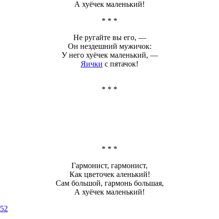
А
хуёчек
маленький!
* * *
Не ругайте вы его, —
Он нездешний мужичок:
У него
хуёчек
маленький, —
Яички
с пятачок!
* * *
* * *
Гармонист, гармонист,
Как цветочек аленький!
Сам большой, гармонь большая,
А
хуёчек
маленький!
052