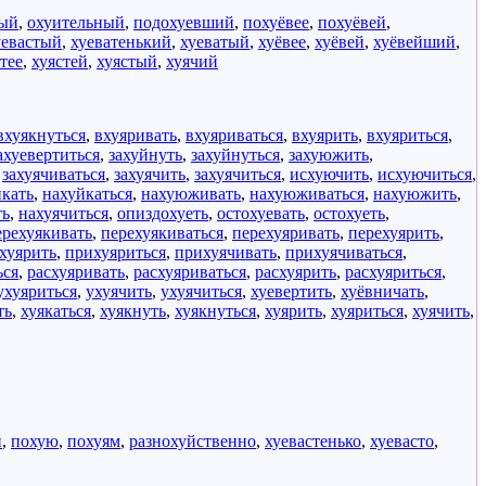
ный
,
охуительный
,
подохуевший
,
похуёвее
,
похуёвей
,
уевастый
,
хуеватенький
,
хуеватый
,
хуёвее
,
хуёвей
,
хуёвейший
,
тее
,
хуястей
,
хуястый
,
хуячий
вхуякнуться
,
вхуяривать
,
вхуяриваться
,
вхуярить
,
вхуяриться
,
ахуевертиться
,
захуйнуть
,
захуйнуться
,
захуюжить
,
,
захуячиваться
,
захуячить
,
захуячиться
,
исхуючить
,
исхуючиться
,
йкать
,
нахуйкаться
,
нахуюживать
,
нахуюживаться
,
нахуюжить
,
ть
,
нахуячиться
,
опиздохуеть
,
остохуевать
,
остохуеть
,
ерехуякивать
,
перехуякиваться
,
перехуяривать
,
перехуярить
,
хуярить
,
прихуяриться
,
прихуячивать
,
прихуячиваться
,
ься
,
расхуяривать
,
расхуяриваться
,
расхуярить
,
расхуяриться
,
ухуяриться
,
ухуячить
,
ухуячиться
,
хуевертить
,
хуёвничать
,
ть
,
хуякаться
,
хуякнуть
,
хуякнуться
,
хуярить
,
хуяриться
,
хуячить
,
й
,
похую
,
похуям
,
разнохуйственно
,
хуевастенько
,
хуевасто
,