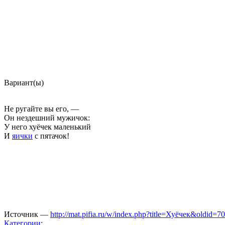
Вариант(ы)
Не ругайте вы его, —
Он нездешний мужичок:
У него
хуёчек
маленький
И
яички
с пятачок!
Источник —
http://mat.pifia.ru/w/index.php?title=Хуёчек&oldid=7
Категории
: