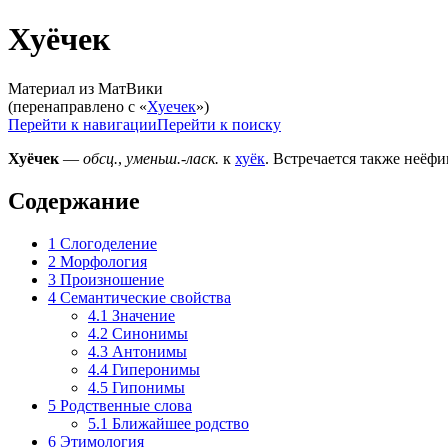
Хуёчек
Материал из МатВики
(перенаправлено с «
Хуечек
»)
Перейти к навигации
Перейти к поиску
Хуёчек
—
обсц.
,
уменьш.-ласк.
к
хуёк
. Встречается также неё
Содержание
1
Слогоделение
2
Морфология
3
Произношение
4
Семантические свойства
4.1
Значение
4.2
Синонимы
4.3
Антонимы
4.4
Гиперонимы
4.5
Гипонимы
5
Родственные слова
5.1
Ближайшее родство
6
Этимология