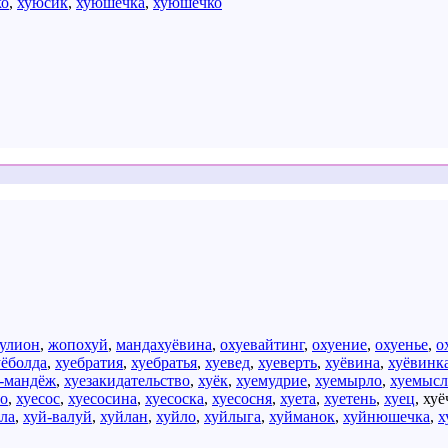
ко
,
хуюсик
,
хуюшечка
,
хуюшечко
улион
,
жопохуй
,
мандахуёвина
,
охуевайтинг
,
охуение
,
охуенье
,
о
уёболда
,
хуебратия
,
хуебратья
,
хуевед
,
хуеверть
,
хуёвина
,
хуёвинк
-мандёж
,
хуезакидательство
,
хуёк
,
хуемудрие
,
хуемырло
,
хуемысл
ло
,
хуесос
,
хуесосина
,
хуесоска
,
хуесосня
,
хуета
,
хуетень
,
хуец
,
хуё
ала
,
хуй-валуй
,
хуйлан
,
хуйло
,
хуйлыга
,
хуйманок
,
хуйнюшечка
,
х