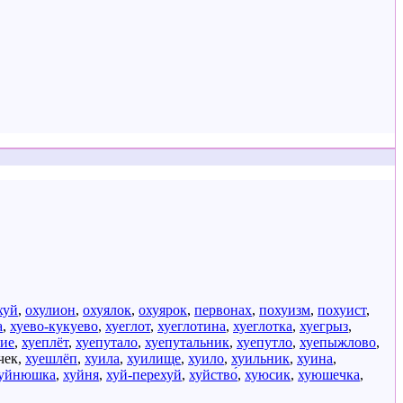
хуй
,
охулион
,
охуялок
,
охуярок
,
первонах
,
похуизм
,
похуист
,
а
,
хуево-кукуево
,
хуеглот
,
хуеглотина
,
хуеглотка
,
хуегрыз
,
ие
,
хуеплёт
,
хуепутало
,
хуепутальник
,
хуепутло
,
хуепыжлово
,
чек
,
хуешлёп
,
хуила
,
хуилище
,
хуило
,
хуильник
,
хуина
,
уйнюшка
,
хуйня
,
хуй-перехуй
,
хуйство́
,
хуюсик
,
хуюшечка
,