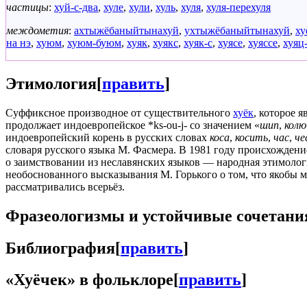
частицы
:
хуй-с-два
,
хуле
,
хули
,
хуль
,
хуля
,
хуля-перехуля
междометия
:
ахтыжёбаныйтынахуй
,
ухтыжёбаныйтынахуй
,
ху
на нэ
,
хуюм
,
хуюм-буюм
,
хуяк
,
хуякс
,
хуяк-с
,
хуясе
,
хуяссе
,
хуяц
Этимология
[
править
]
Суффиксное производное от существительного
хуёк
, которое 
продолжает индоевропейское *ks-ou-j- со значением «
шип
,
колю
индоевропейский корень в русских словах
коса
,
косить
,
час
,
че
словаря русского языка М. Фасмера. В 1981 году происхождени
о заимствовании из неславянских языков — народная этимологи
необоснованного высказывания М. Горького о том, что якобы 
рассматривались всерьёз.
Фразеологизмы и устойчивые сочетани
Библиография
[
править
]
«
Хуёчек
» в фольклоре
[
править
]