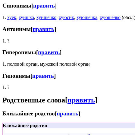
Синонимы
[
править
]
1.
хуёк
,
хуишко
,
хуишечко
,
хуюсик
,
хуюшечка
,
хуюшечко
(
обсц.
Антонимы
[
править
]
1. ?
Гиперонимы
[
править
]
1. половой орган, мужской половой орган
Гипонимы
[
править
]
1. ?
Родственные слова
[
править
]
Ближайшее родство
[
править
]
Ближайшее родство