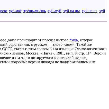
урою
,
хуё-моё, трёшь-мнёшь
,
хуй-муй
,
хуй на ны
,
хуй наны
,
хуй
торое далее происходит от праславянского
*xujь
, которое
йший родственник в русском — слово «
хвоя
». Такой же
 в СССР, статья с этим словом была изъята из Этимологического
ских языков, Москва, «Наука», 1981, вып. 8, стр. 114. Версии
нение из-за часто цитируемого в советский период
истами подобные версии никогда не поддерживались и не