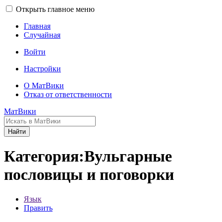
Открыть главное меню
Главная
Случайная
Войти
Настройки
О МатВики
Отказ от ответственности
МатВики
Найти
Категория:Вульгарные
пословицы и поговорки
Язык
Править