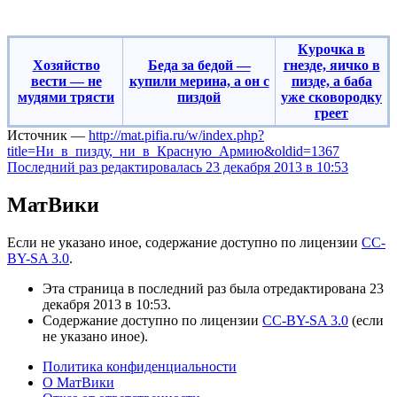
‎Курочка в
Хозяйство
Беда за бедой —
гнезде, яичко в
вести — не
купили мерина, а он с
пизде, а баба
мудями трясти‎‎‎
пиздой
уже сковородку
греет‎‎‎
Источник —
http://mat.pifia.ru/w/index.php?
title=Ни_в_пизду,_ни_в_Красную_Армию&oldid=1367
Последний раз редактировалась 23 декабря 2013 в 10:53
МатВики
Если не указано иное, содержание доступно по лицензии
CC-
BY-SA 3.0
.
Эта страница в последний раз была отредактирована 23
декабря 2013 в 10:53.
Содержание доступно по лицензии
CC-BY-SA 3.0
(если
не указано иное).
Политика конфиденциальности
О МатВики