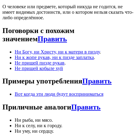
О человеке или предмете, который никуда не годится, не
имеет видимых достоинств, или о котором нельзя сказать что-
либо определённое.
Поговорки с похожим
значением
Править
Ни Богу, ни Христу, ни к матери в пизду
.
Ни к жопе рукав, ни к пизде заплатка
.
Не пришей пизде рукав
.
Не пришей кобыле хуй
Примеры употребления
Править
Вот когда эти люди будут восприниматься
Приличные аналоги
Править
Ни рыба, ни мясо.
Ни к селу, ни к городу.
Ни уму, ни сердцу.