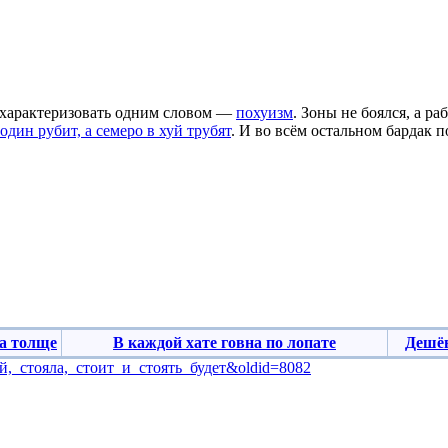
 охарактеризовать одним словом —
похуизм
. Зоны не боялся, а ра
один рубит, а семеро в хуй трубят
. И во всём остальном бардак 
гда толще
В каждой хате говна по лопате‎‎‎‎
‎‎Деш
_хуй,_стояла,_стоит_и_стоять_будет&oldid=8082