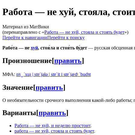
Работа — не хуй, стояла, стоит
Материал из МатВики
(перенаправлено с «
Работа — не хуй, стояла и стоять будет
»)
Перейти к навигации
Перейти к поиску
Рабо́та — не
хуй
, стоя́ла и стоя́ть бу́дет
— русская обсценная 
Произношение
[
править
]
МФА:
nʲɪ‿ˈxuɪ̯ | stɐˈjaɫə | stɐˈit i stɐˈjædʲ ˈbudʲɪt
Значение
[
править
]
О необязательности срочного выполнения какой-либо работы; п
Варианты
[
править
]
Работа — не хуй, и неделю простоит
.
работа — не хуй, стояла и стоять будет
.