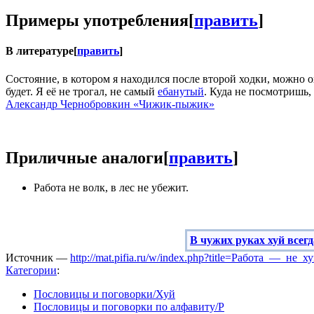
Примеры употребления
[
править
]
В литературе
[
править
]
Состояние, в котором я находился после второй ходки, можно
будет
. Я её не трогал, не самый
ебанутый
. Куда не посмотришь,
Александр Чернобровкин «Чижик-пыжик»
Приличные аналоги
[
править
]
Работа не волк, в лес не убежит.
‎‎‎‎В чужих руках хуй все
Источник —
http://mat.pifia.ru/w/index.php?title=Работа_—_не
Категории
:
Пословицы и поговорки/Хуй
Пословицы и поговорки по алфавиту/Р