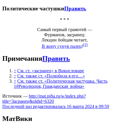
Политические частушки
Править
* * *
Самый первый грамотей —
Фурманов,
засранец
:
Лекции бойцам читает,
[3]
В жопу сунув палец
!
Примечания
Править
↑
См. ст. «засранец» в Викисловаре
↑
См. также ст. «Полюбила я его…»
↑
См. также ст. «Политическая частушка. Часть
1#Революция, Гражданская_война»
Источник —
http://mat.pifia.ru/w/index.php?
title=Засранец&oldid=6320
Последний раз редактировалась 16 марта 2024 в 09:59
МатВики