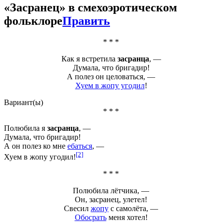
«
Засранец
» в смехоэротическом
фольклоре
Править
* * *
Как я встретила
засранца
, —
Думала, что бригадир!
А полез он целоваться, —
Хуем в жопу угодил
!
Вариант(ы)
* * *
Полюбила я
засранца
, —
Думала, что бригадир!
А он полез ко мне
ебаться
, —
[2]
Хуем в жопу угодил!
* * *
Полюбила лётчика, —
Он,
засранец
, улетел!
Свесил
жопу
с самолёта, —
Обосрать
меня хотел!