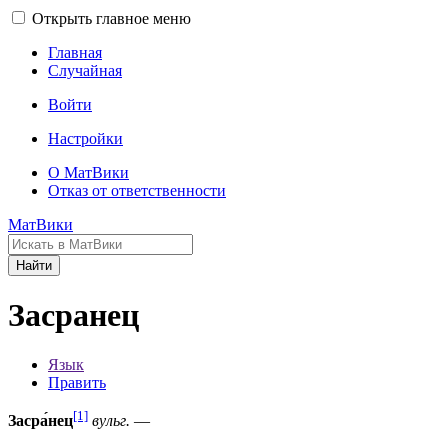
Открыть главное меню
Главная
Случайная
Войти
Настройки
О МатВики
Отказ от ответственности
МатВики
Найти
Засранец
Язык
Править
[1]
Засра́нец
вульг.
—