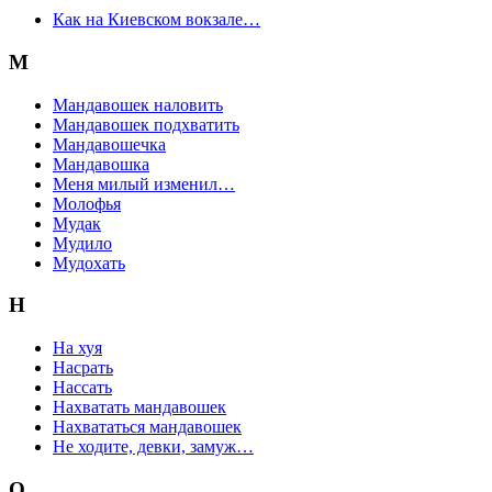
Как на Киевском вокзале…
М
Мандавошек наловить
Мандавошек подхватить
Мандавошечка
Мандавошка
Меня милый изменил…
Молофья
Мудак
Мудило
Мудохать
Н
На хуя
Насрать
Нассать
Нахватать мандавошек
Нахвататься мандавошек
Не ходите, девки, замуж…
О