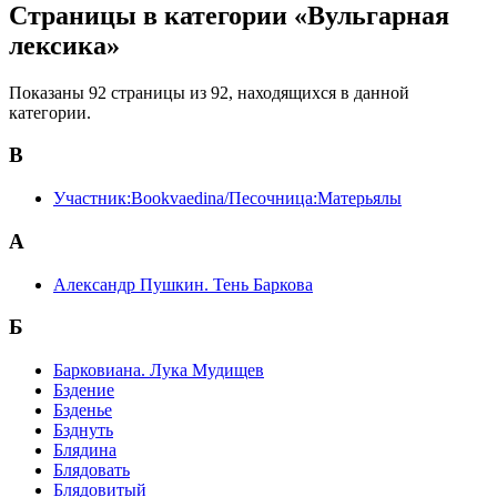
Страницы в категории «Вульгарная
лексика»
Показаны 92 страницы из 92, находящихся в данной
категории.
B
Участник:Bookvaedina/Песочница:Матерьялы
А
Александр Пушкин. Тень Баркова
Б
Барковиана. Лука Мудищев
Бздение
Бзденье
Бзднуть
Блядина
Блядовать
Блядовитый