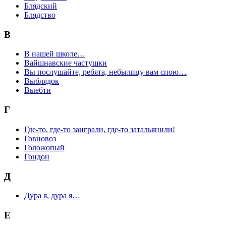
Блядский
Блядство
В
В нашей школе…
Вайшнавские частушки
Вы послушайте, ребята, небылицу вам спою…
Выблядок
Выебти
Г
Где-то, где-то заиграли, где-то затальянили!
Говновоз
Голожопый
Гондон
Д
Дура я, дура я…
Е