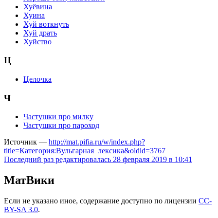
Хуёвина
Хуина
Хуй воткнуть
Хуй драть
Хуйство
Ц
Целочка
Ч
Частушки про милку
Частушки про пароход
Источник —
http://mat.pifia.ru/w/index.php?
title=Категория:Вульгарная_лексика&oldid=3767
Последний раз редактировалась 28 февраля 2019 в 10:41
МатВики
Если не указано иное, содержание доступно по лицензии
CC-
BY-SA 3.0
.