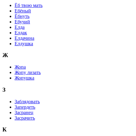
Ёб твою мать
Ебёный
Ёбнуть
Ебучий
Елда
Елдак
Елдачина
Елдушка
Ж
Жопа
Жопу лизать
Жопушка
З
Заблядовать
Запердеть
Засранец
Засрачить
К