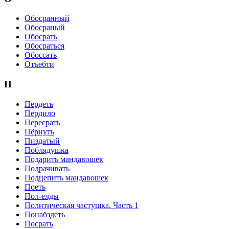
Обосранный
Обосраный
Обосрать
Обосраться
Обоссать
Отъебти
П
Пердеть
Пердило
Пересрать
Пёрнуть
Пиздатый
Поблядушка
Подарить мандавошек
Подрачивать
Подцепить мандавошек
Поеть
Пол-елды
Политическая частушка. Часть 1
Понабздеть
Посрать