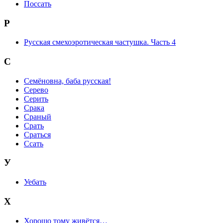
Поссать
Р
Русская смехоэротическая частушка. Часть 4
С
Семёновна, баба русская!
Серево
Серить
Срака
Сраный
Срать
Сраться
Ссать
У
Уебать
Х
Хорошо тому живётся…